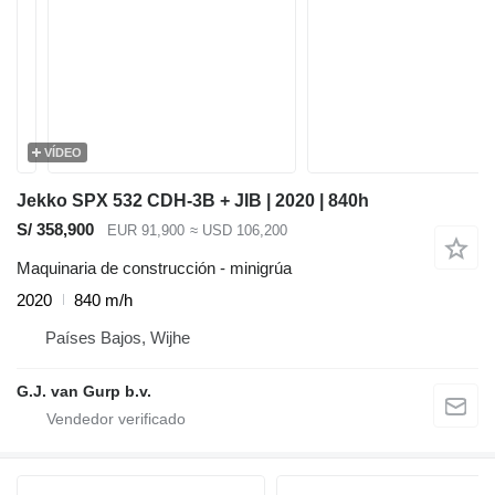
VÍDEO
Jekko SPX 532 CDH-3B + JIB | 2020 | 840h
S/ 358,900
EUR 91,900
≈ USD 106,200
Maquinaria de construcción - minigrúa
2020
840 m/h
Países Bajos, Wijhe
G.J. van Gurp b.v.