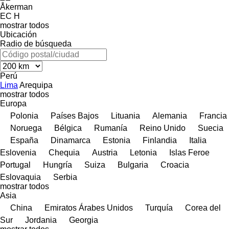
Åkerman
EC
H
mostrar todos
Ubicación
Radio de búsqueda
Perú
Lima
Arequipa
mostrar todos
Europa
Polonia
Países Bajos
Lituania
Alemania
Francia
Noruega
Bélgica
Rumanía
Reino Unido
Suecia
España
Dinamarca
Estonia
Finlandia
Italia
Eslovenia
Chequia
Austria
Letonia
Islas Feroe
Portugal
Hungría
Suiza
Bulgaria
Croacia
Eslovaquia
Serbia
mostrar todos
Asia
China
Emiratos Árabes Unidos
Turquía
Corea del
Sur
Jordania
Georgia