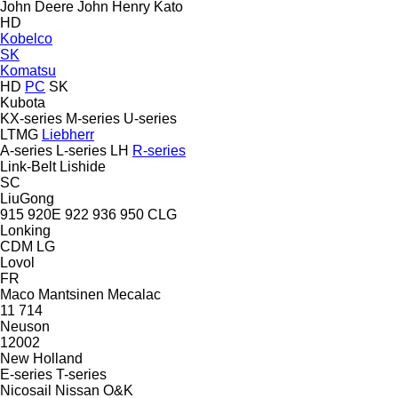
John Deere
John Henry
Kato
HD
Kobelco
SK
Komatsu
HD
PC
SK
Kubota
KX-series
M-series
U-series
LTMG
Liebherr
A-series
L-series
LH
R-series
Link-Belt
Lishide
SC
LiuGong
915
920E
922
936
950
CLG
Lonking
CDM
LG
Lovol
FR
Maco
Mantsinen
Mecalac
11
714
Neuson
12002
New Holland
E-series
T-series
Nicosail
Nissan
O&K