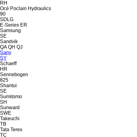
RH
Océ
Poclain Hydraulics
90
SDLG
E-Series
ER
Samsung
SE
Sandvik
QA
QH
QJ
Sany
SY
Schaeff
HR
Sennebogen
825
Shantui
SE
Sumitomo
SH
Sunward
SWE
Takeuchi
TB
Tata
Terex
TC