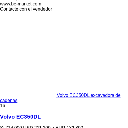
www.be-market.com
Contacte con el vendedor
Volvo EC350DL excavadora de
cadenas
16
Volvo EC350DL
S/ 714,000
USD 211,200
≈ EUR 182,800