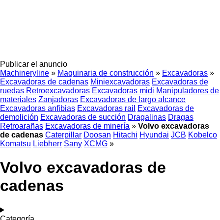
Publicar el anuncio
Machineryline
»
Maquinaria de construcción
»
Excavadoras
»
Excavadoras de cadenas
Miniexcavadoras
Excavadoras de
ruedas
Retroexcavadoras
Excavadoras midi
Manipuladores de
materiales
Zanjadoras
Excavadoras de largo alcance
Excavadoras anfibias
Excavadoras rail
Excavadoras de
demolición
Excavadoras de succión
Dragalinas
Dragas
Retroarañas
Excavadoras de minería
»
Volvo excavadoras
de cadenas
Caterpillar
Doosan
Hitachi
Hyundai
JCB
Kobelco
Komatsu
Liebherr
Sany
XCMG
»
Volvo excavadoras de
cadenas
Categoría