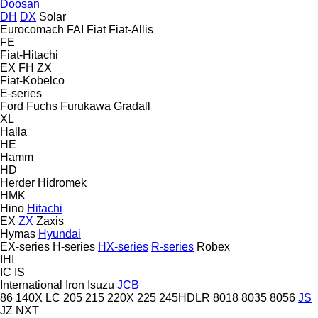
Doosan
DH
DX
Solar
Eurocomach
FAI
Fiat
Fiat-Allis
FE
Fiat-Hitachi
EX
FH
ZX
Fiat-Kobelco
E-series
Ford
Fuchs
Furukawa
Gradall
XL
Halla
HE
Hamm
HD
Herder
Hidromek
HMK
Hino
Hitachi
EX
ZX
Zaxis
Hymas
Hyundai
EX-series
H-series
HX-series
R-series
Robex
IHI
IC
IS
International
Iron
Isuzu
JCB
86
140X LC
205
215
220X
225
245HDLR
8018
8035
8056
JS
JZ
NXT