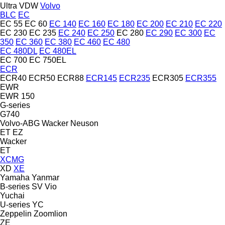
Ultra
VDW
Volvo
BLC
EC
EC 55
EC 60
EC 140
EC 160
EC 180
EC 200
EC 210
EC 220
EC 230
EC 235
EC 240
EC 250
EC 280
EC 290
EC 300
EC
350
EC 360
EC 380
EC 460
EC 480
EC 480DL
EC 480EL
EC 700
EC 750EL
ECR
ECR40
ECR50
ECR88
ECR145
ECR235
ECR305
ECR355
EWR
EWR 150
G-series
G740
Volvo-ABG
Wacker Neuson
ET
EZ
Wacker
ET
XCMG
XD
XE
Yamaha
Yanmar
B-series
SV
Vio
Yuchai
U-series
YC
Zeppelin
Zoomlion
ZE