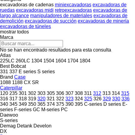
excavadoras de cadenas
miniexcavadoras
excavadoras de
ruedas
excavadoras midi
retroexcavadoras
excavadoras de
largo alcance
manipuladores de materiales
excavadoras de
demolición
excavadoras de succión
excavadoras de minería
excavadoras de túneles
mostrar todos
Marca
No se han encontrado resultados para esta consulta
Atlas
225LC
260LC
1304
1504
1604
1704
1804
Best
Bobcat
331
337
E series
S series
Brand
Case
1088
1188
CX
SR
Caterpillar
120
235
301
302
303
305
306
307
308
311
312
313
314
315
316
317
318
319
320
321
322
323
324
325
326
329
330
336
340
345
349
350
365
374
375
390
395
C-series
D series
E-
series
F-series
GC
M-series
PC
Daewoo
S-series
Demag
Detank
Develon
DX