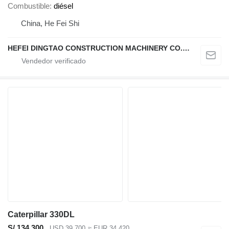
Combustible
diésel
China, He Fei Shi
HEFEI DINGTAO CONSTRUCTION MACHINERY CO., LIMITED
Caterpillar 330DL
S/ 134,300
USD 39,700
≈ EUR 34,420