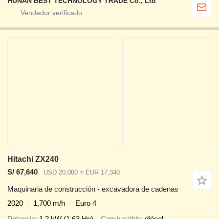
HUNAN BEST TECHNOLOGY TRADE Co., Ltd
Hitachi ZX240
S/ 67,640
USD 20,000
≈ EUR 17,340
Maquinaria de construcción - excavadora de cadenas
2020
1,700 m/h
Euro 4
Potencia
1.2 kW (1.63 Hp)
Combustible
diésel