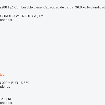
(288 Hp)
Combustible
diésel
Capacidad de carga
36.8 kg
Profundidad
CHNOLOGY TRADE Co., Ltd
vendedor
0BL
8,000
≈ EUR 15,580
adenas
Co., Ltd
vendedor