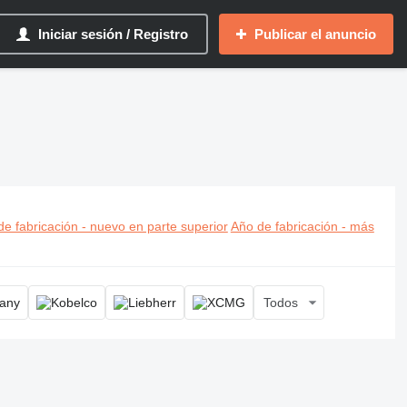
Iniciar sesión / Registro
Publicar el anuncio
ora a orugas, retroexcavadora de orugas
e fabricación - nuevo en parte superior
Año de fabricación - más
Todos