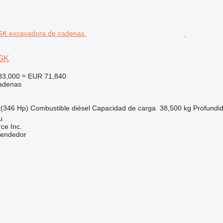
GK
83,000
≈ EUR 71,840
adenas
(346 Hp)
Combustible
diésel
Capacidad de carga
38,500 kg
Profundi
u
e Inc.
vendedor