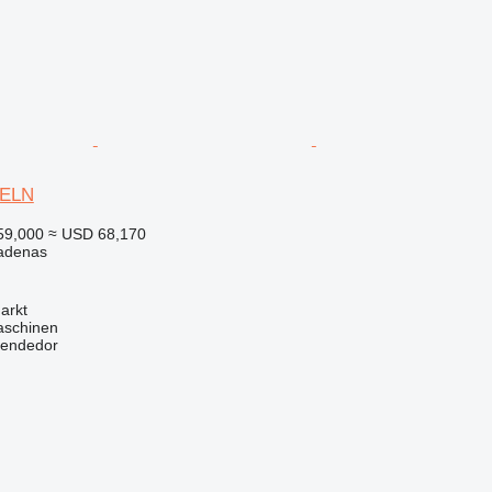
9ELN
59,000
≈ USD 68,170
adenas
arkt
aschinen
vendedor