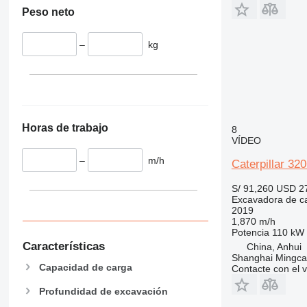
Peso neto
–
kg
Horas de trabajo
8
VÍDEO
–
m/h
Caterpillar 32
S/ 91,260
USD 2
Excavadora de c
2019
1,870 m/h
Potencia
110 kW 
Características
China, Anhui
Shanghai Mingca
Capacidad de carga
Contacte con el 
Profundidad de excavación