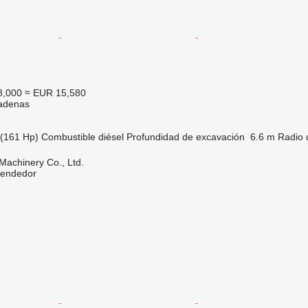
8,000
≈ EUR 15,580
adenas
(161 Hp)
Combustible
diésel
Profundidad de excavación
6.6 m
Radio 
achinery Co., Ltd.
vendedor