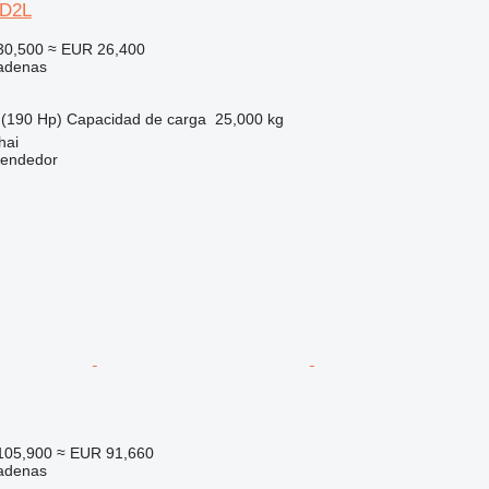
5D2L
30,500
≈ EUR 26,400
adenas
(190 Hp)
Capacidad de carga
25,000 kg
hai
vendedor
105,900
≈ EUR 91,660
adenas