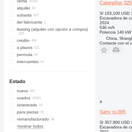
374
venta
Caterpillar 32
375
alquiler
S/ 103,100
USD 
390
subasta
Excavadora de c
395
del fabricante
2024
536 m/h
C-series
leasing (alquiler con opción a compra)
Potencia
140 kW 
D series
China, Shang
crédito
E-series
Contacte con el 
a plazos
F-series
permuta
GC
intercambio
M-series
PC
Estado
nuevo
usados
4
siniestrado
Sany sy365
para piezas
remanufacturado
S/ 357,900
USD 
mostrar todos
Excavadora de c
2021