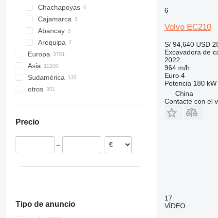
Chachapoyas
317
NXT
6
Cajamarca
318
Volvo EC210
Abancay
319
Arequipa
320
S/ 94,640
USD 2
Excavadora de c
Europa
321
2022
Asia
Países Bajos
322
964 m/h
Euro 4
Sudamérica
Polonia
China
323
Potencia
180 kW 
otros
Alemania
India
Chile
324
China
Lituania
Emiratos Árabes Unidos
Brasil
Ucrania
Contacte con el 
325
Francia
Japón
Colombia
México
326
Precio
Rumanía
Turquía
Argentina
Marruecos
329
España
Georgia
Ecuador
Nigeria
330
–
Italia
Kirguistán
Uruguay
Camerún
336
mostrar todos
Corea del Sur
Bolivia
Tanzania
340
mostrar todos
Guyana
Ghana
345
Burkina Faso
349
mostrar todos
350
17
Tipo de anuncio
VÍDEO
365