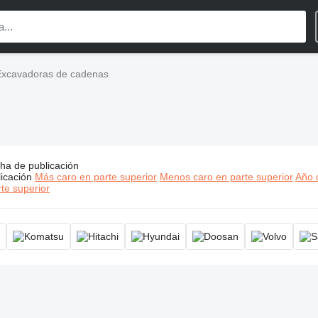
Excavadoras de cadenas
ha de publicación
cios:
Excavadoras de cadenas, excavadora de orugas, excavad
icación
Más caro en parte superior
Menos caro en parte superior
Año d
te superior