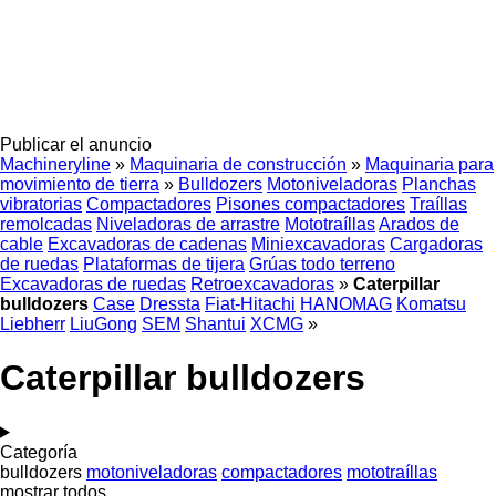
Publicar el anuncio
Machineryline
»
Maquinaria de construcción
»
Maquinaria para
movimiento de tierra
»
Bulldozers
Motoniveladoras
Planchas
vibratorias
Compactadores
Pisones compactadores
Traíllas
remolcadas
Niveladoras de arrastre
Mototraíllas
Arados de
cable
Excavadoras de cadenas
Miniexcavadoras
Cargadoras
de ruedas
Plataformas de tijera
Grúas todo terreno
Excavadoras de ruedas
Retroexcavadoras
»
Caterpillar
bulldozers
Case
Dressta
Fiat-Hitachi
HANOMAG
Komatsu
Liebherr
LiuGong
SEM
Shantui
XCMG
»
Caterpillar bulldozers
Categoría
bulldozers
motoniveladoras
compactadores
mototraíllas
mostrar todos