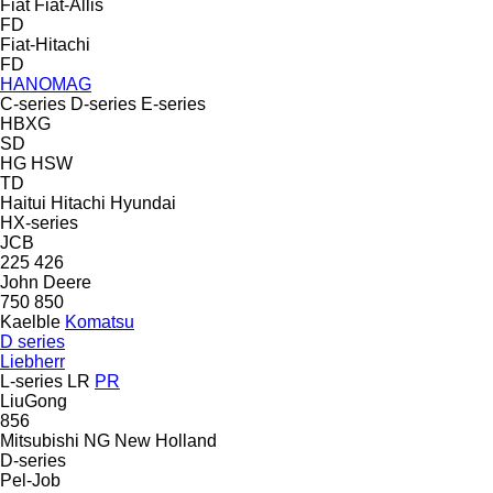
Fiat
Fiat-Allis
FD
Fiat-Hitachi
FD
HANOMAG
C-series
D-series
E-series
HBXG
SD
HG
HSW
TD
Haitui
Hitachi
Hyundai
HX-series
JCB
225
426
John Deere
750
850
Kaelble
Komatsu
D series
Liebherr
L-series
LR
PR
LiuGong
856
Mitsubishi
NG
New Holland
D-series
Pel-Job