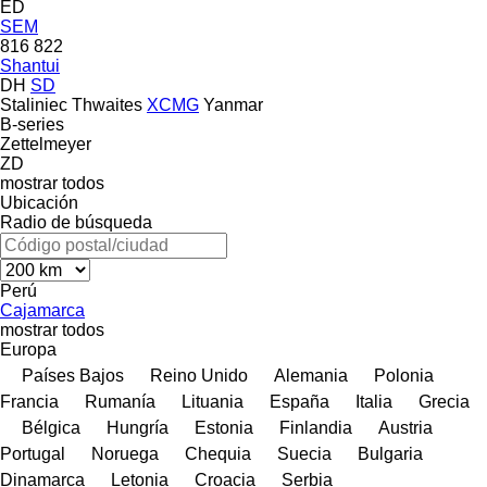
ED
SEM
816
822
Shantui
DH
SD
Staliniec
Thwaites
XCMG
Yanmar
B-series
Zettelmeyer
ZD
mostrar todos
Ubicación
Radio de búsqueda
Perú
Cajamarca
mostrar todos
Europa
Países Bajos
Reino Unido
Alemania
Polonia
Francia
Rumanía
Lituania
España
Italia
Grecia
Bélgica
Hungría
Estonia
Finlandia
Austria
Portugal
Noruega
Chequia
Suecia
Bulgaria
Dinamarca
Letonia
Croacia
Serbia