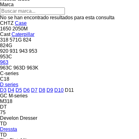
Marca
No se han encontrado resultados para esta consulta
CHTZ
Case
1650
2050M
Cast
Caterpillar
318
571G
824
824G
920
931
943
953
953C
963
963C
963D
963K
C-series
C18
D series
D3
D4
D5
D6
D7
D8
D9
D10
D11
GC
M-series
M318
DT
75
Develon
Dresser
TD
Dressta
TD