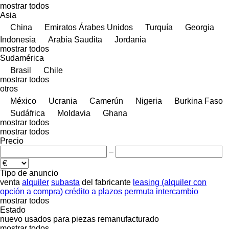
mostrar todos
Asia
China
Emiratos Árabes Unidos
Turquía
Georgia
Indonesia
Arabia Saudita
Jordania
mostrar todos
Sudamérica
Brasil
Chile
mostrar todos
otros
México
Ucrania
Camerún
Nigeria
Burkina Faso
Sudáfrica
Moldavia
Ghana
mostrar todos
mostrar todos
Precio
–
Tipo de anuncio
venta
alquiler
subasta
del fabricante
leasing (alquiler con
opción a compra)
crédito
a plazos
permuta
intercambio
mostrar todos
Estado
nuevo
usados
para piezas
remanufacturado
mostrar todos