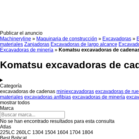
Publicar el anuncio
Machineryline
»
Maquinaria de construcción
»
Excavadoras
»
materiales
Zanjadoras
Excavadoras de largo alcance
Excavado
Excavadoras de minería
»
Komatsu excavadoras de cadena
Komatsu excavadoras de ca
Categoría
excavadoras de cadenas
miniexcavadoras
excavadoras de ru
materiales
excavadoras anfibias
excavadoras de minería
excav
mostrar todos
Marca
No se han encontrado resultados para esta consulta
Atlas
225LC
260LC
1304
1504
1604
1704
1804
Best
Bobcat