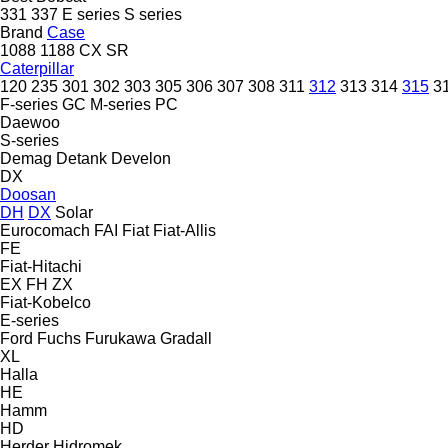
331
337
E series
S series
Brand
Case
1088
1188
CX
SR
Caterpillar
120
235
301
302
303
305
306
307
308
311
312
313
314
315
3
F-series
GC
M-series
PC
Daewoo
S-series
Demag
Detank
Develon
DX
Doosan
DH
DX
Solar
Eurocomach
FAI
Fiat
Fiat-Allis
FE
Fiat-Hitachi
EX
FH
ZX
Fiat-Kobelco
E-series
Ford
Fuchs
Furukawa
Gradall
XL
Halla
HE
Hamm
HD
Herder
Hidromek