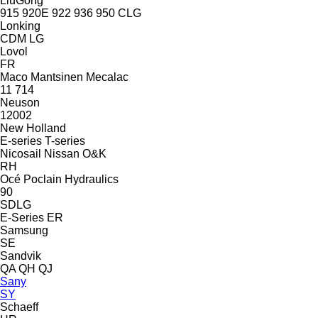
LiuGong
915
920E
922
936
950
CLG
Lonking
CDM
LG
Lovol
FR
Maco
Mantsinen
Mecalac
11
714
Neuson
12002
New Holland
E-series
T-series
Nicosail
Nissan
O&K
RH
Océ
Poclain Hydraulics
90
SDLG
E-Series
ER
Samsung
SE
Sandvik
QA
QH
QJ
Sany
SY
Schaeff