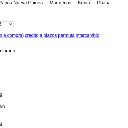
Papúa Nueva Guinea
Marruecos
Kenia
Ghana
ón a compra)
crédito
a plazos
permuta
intercambio
cturado
g
/h
g