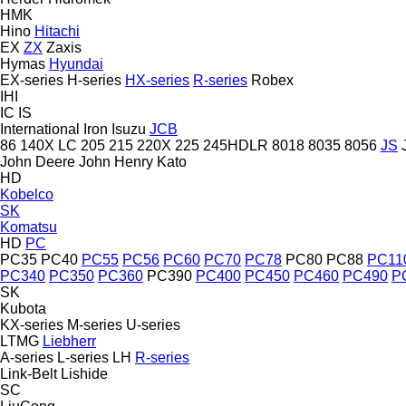
HMK
Hino
Hitachi
EX
ZX
Zaxis
Hymas
Hyundai
EX-series
H-series
HX-series
R-series
Robex
IHI
IC
IS
International
Iron
Isuzu
JCB
86
140X LC
205
215
220X
225
245HDLR
8018
8035
8056
JS
John Deere
John Henry
Kato
HD
Kobelco
SK
Komatsu
HD
PC
PC35
PC40
PC55
PC56
PC60
PC70
PC78
PC80
PC88
PC11
PC340
PC350
PC360
PC390
PC400
PC450
PC460
PC490
P
SK
Kubota
KX-series
M-series
U-series
LTMG
Liebherr
A-series
L-series
LH
R-series
Link-Belt
Lishide
SC