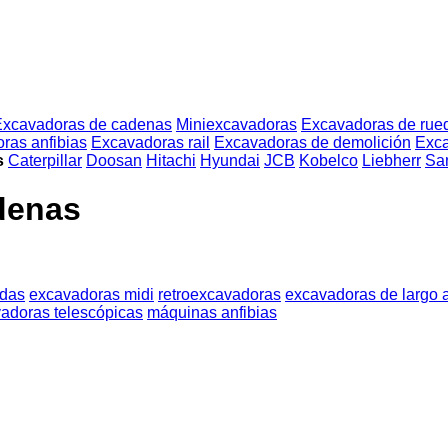
Excavadoras de cadenas
Miniexcavadoras
Excavadoras de rue
ras anfibias
Excavadoras rail
Excavadoras de demolición
Exca
s
Caterpillar
Doosan
Hitachi
Hyundai
JCB
Kobelco
Liebherr
Sa
denas
edas
excavadoras midi
retroexcavadoras
excavadoras de largo 
adoras telescópicas
máquinas anfibias