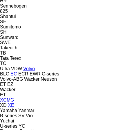
HR
Sennebogen
825
Shantui
SE
Sumitomo
SH
Sunward
SWE
Takeuchi
TB
Tata
Terex
TC
Ultra
VDW
Volvo
BLC
EC
ECR
EWR
G-series
Volvo-ABG
Wacker Neuson
ET
EZ
Wacker
ET
XCMG
XD
XE
Yamaha
Yanmar
B-series
SV
Vio
Yuchai
U-series
YC