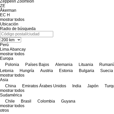
Zeppelin
Zoomlion
ZE
Åkerman
EC
H
mostrar todos
Ubicación
Radio de búsqueda
Perú
Lima
Abancay
mostrar todos
Europa
Polonia
Países Bajos
Alemania
Lituania
Rumaní
Letonia
Hungría
Austria
Estonia
Bulgaria
Suecia
mostrar todos
Asia
China
Emiratos Árabes Unidos
India
Japón
Turq
mostrar todos
Sudamérica
Chile
Brasil
Colombia
Guyana
mostrar todos
otros