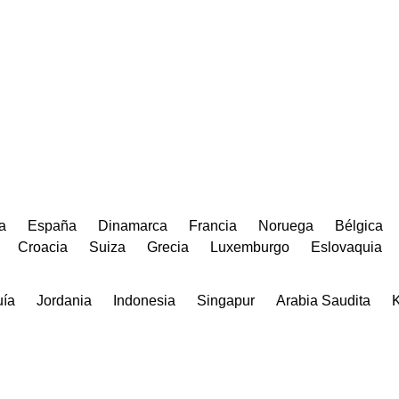
a
España
Dinamarca
Francia
Noruega
Bélgica
Croacia
Suiza
Grecia
Luxemburgo
Eslovaquia
uía
Jordania
Indonesia
Singapur
Arabia Saudita
K