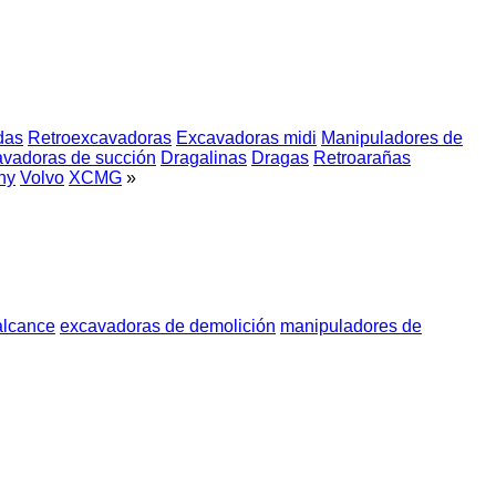
das
Retroexcavadoras
Excavadoras midi
Manipuladores de
vadoras de succión
Dragalinas
Dragas
Retroarañas
ny
Volvo
XCMG
»
alcance
excavadoras de demolición
manipuladores de