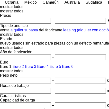
Ucrania
México
Camerún
Australia
Sudáfrica
mostrar todos
mostrar todos
Precio
–
Tipo de anuncio
venta
alquiler
subasta
del fabricante
leasing (alquiler con opci
mostrar todos
Estado
nuevo
usados
siniestrado
para piezas
con un defecto
remanufa
mostrar todos
Año de fabricación
–
Euro
Euro 1
Euro 2
Euro 3
Euro 4
Euro 5
Euro 6
mostrar todos
Peso neto
–
k
Horas de trabajo
–
m
Características
Capacidad de carga
–
k