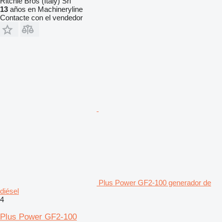
Ritchie Bros (Italy) Srl
13
años en Machineryline
Contacte con el vendedor
Plus Power GF2-100 generador de
diésel
4
Plus Power GF2-100