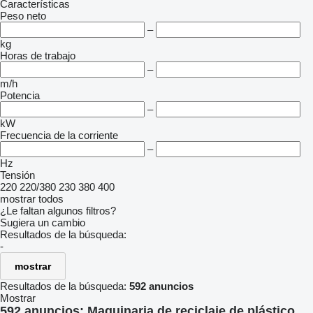
Características
Peso neto
–
kg
Horas de trabajo
–
m/h
Potencia
–
kW
Frecuencia de la corriente
–
Hz
Tensión
220
220/380
230
380
400
mostrar todos
¿Le faltan algunos filtros?
Sugiera un cambio
Resultados de la búsqueda:
-
mostrar
Resultados de la búsqueda:
592 anuncios
Mostrar
592 anuncios:
Maquinaria de reciclaje de plástico,