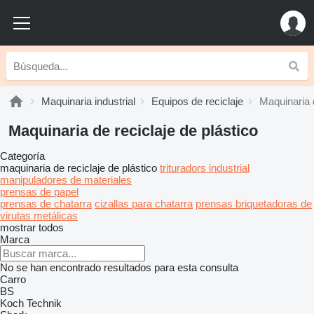
Maquinaria industrial
Equipos de reciclaje
Maquinaria d
Maquinaria de reciclaje de plástico
Categoría
maquinaria de reciclaje de plástico
trituradors industrial
manipuladores de materiales
prensas de papel
prensas de chatarra
cizallas para chatarra
prensas briquetadoras de
virutas metálicas
mostrar todos
Marca
No se han encontrado resultados para esta consulta
Carro
BS
Koch Technik