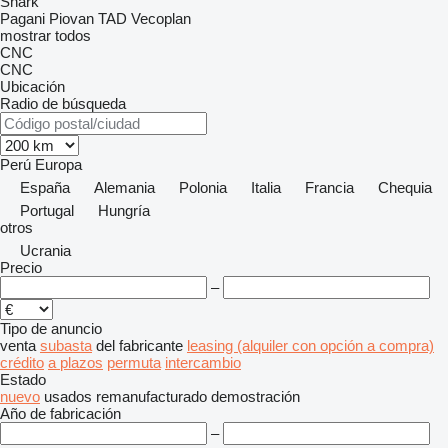
Shark
Pagani
Piovan
TAD
Vecoplan
mostrar todos
CNC
CNC
Ubicación
Radio de búsqueda
Perú
Europa
España
Alemania
Polonia
Italia
Francia
Chequia
Portugal
Hungría
otros
Ucrania
Precio
–
Tipo de anuncio
venta
subasta
del fabricante
leasing (alquiler con opción a compra)
crédito
a plazos
permuta
intercambio
Estado
nuevo
usados
remanufacturado
demostración
Año de fabricación
–