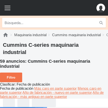
Maquinaria industrial
Cummins maquinaria industrial
C
Cummins C-series maquinaria
industrial
59 anuncios:
Cummins C-series maquinaria
industrial
Filtro
Clasificar
:
Fecha de publicación
Fecha de publicación
Más caro en parte superior
Menos caro en
parte superior
Año de fabricación - nuevo en parte superior
Año de
fabricación - más antiguo en parte superior