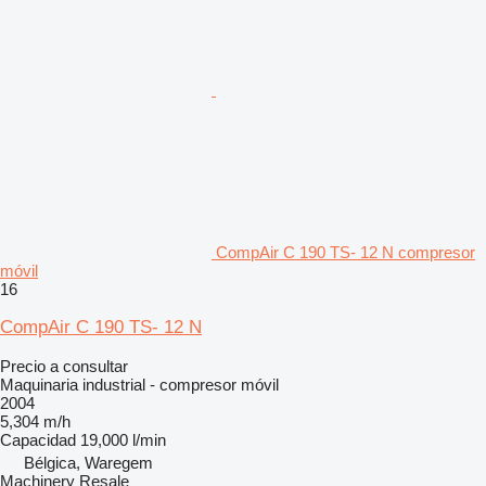
CompAir C 190 TS- 12 N compresor
móvil
16
CompAir C 190 TS- 12 N
Precio a consultar
Maquinaria industrial - compresor móvil
2004
5,304 m/h
Capacidad
19,000 l/min
Bélgica, Waregem
Machinery Resale