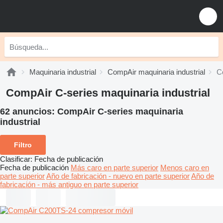
Maquinaria industrial
CompAir maquinaria industrial
C
CompAir C-series maquinaria industrial
62 anuncios:
CompAir C-series maquinaria
industrial
Filtro
Clasificar
:
Fecha de publicación
Fecha de publicación
Más caro en parte superior
Menos caro en
parte superior
Año de fabricación - nuevo en parte superior
Año de
fabricación - más antiguo en parte superior