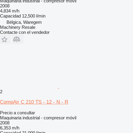
Maquinaria industrial - compresor móvil
2008
4,834 m/h
Capacidad
12,500 l/min
Bélgica, Waregem
Machinery Resale
Contacte con el vendedor
2
CompAir C 210 TS - 12 - N - R
Precio a consultar
Maquinaria industrial - compresor móvil
2008
6,353 m/h
Capacidad
21,000 l/min