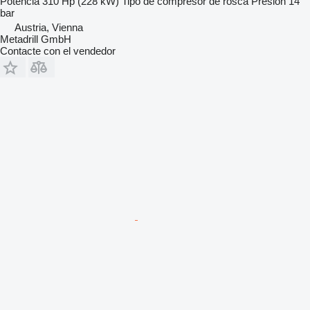
Potencia
310 Hp (228 kW)
Tipo de compresor
de rosca
Presión
14
bar
Austria, Vienna
Metadrill GmbH
Contacte con el vendedor