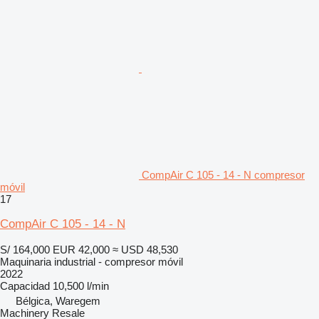
CompAir C 105 - 14 - N compresor
móvil
17
CompAir C 105 - 14 - N
S/ 164,000
EUR 42,000
≈ USD 48,530
Maquinaria industrial - compresor móvil
2022
Capacidad
10,500 l/min
Bélgica, Waregem
Machinery Resale