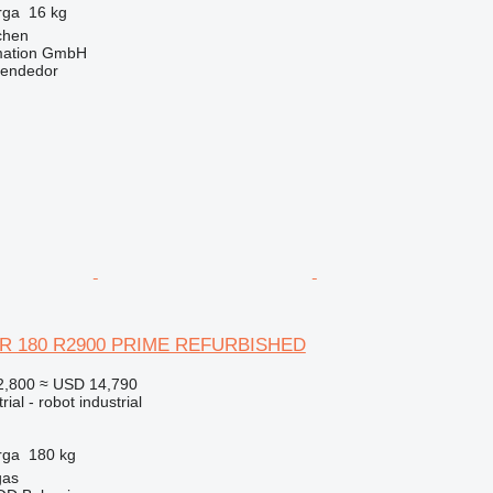
rga
16 kg
chen
mation GmbH
vendedor
R 180 R2900 PRIME REFURBISHED
2,800
≈ USD 14,790
ial - robot industrial
rga
180 kg
gas