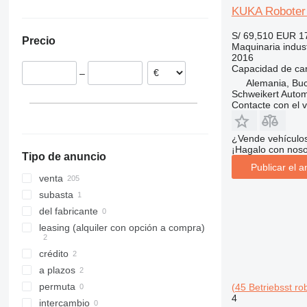
KUKA Roboter 
Alemania
ZT
KR 200 Comp
Bulgaria
KR 210 L150-2
S/ 69,510
EUR 1
Precio
España
KR 210 R3100 Ultra
Maquinaria industr
2016
Rumanía
KR 240
Capacidad de ca
–
Polonia
KR 360
Alemania, Bu
Suiza
Schweikert Auto
Contacte con el 
Chequia
Eslovaquia
¿Vende vehículo
mostrar todos
¡Hagalo con noso
Tipo de anuncio
Publicar el a
venta
subasta
del fabricante
leasing (alquiler con opción a compra)
crédito
a plazos
permuta
(45 Betriebsst rob
4
intercambio