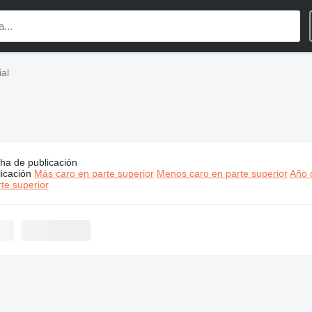
al
ha de publicación
os:
KUKA maquinaria industrial
icación
Más caro en parte superior
Menos caro en parte superior
Año d
te superior