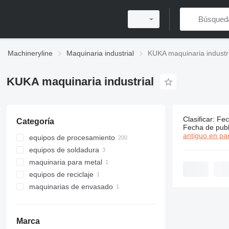
Machineryline
Maquinaria industrial
KUKA maquinaria industri
KUKA maquinaria industrial
Clasificar
:
Fec
Categoría
206 anunci
Fecha de publ
antiguo en par
equipos de procesamiento
equipos de soldadura
robots industriales
maquinaria para metal
manipuladores de soldadura
equipos de reciclaje
posicionadores de soldadura
centros de mecanizado
maquinarias de envasado
otros equipos de reciclaje
paletizadores
Marca