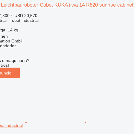
Leichtbauroboter Cobot KUKA iiwa 14 R820 sunrise cabinet
7,800
≈ USD 20,570
ial - robot industrial
rga
14 kg
chen
mation GmbH
vendedor
s o maquinaria?
tros!
nuncio
ot industrial