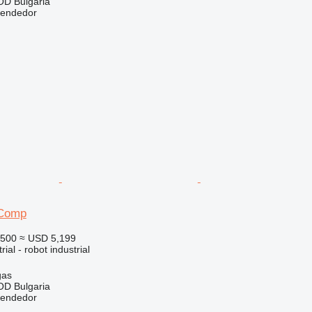
D Bulgaria
vendedor
Comp
,500
≈ USD 5,199
ial - robot industrial
gas
D Bulgaria
vendedor