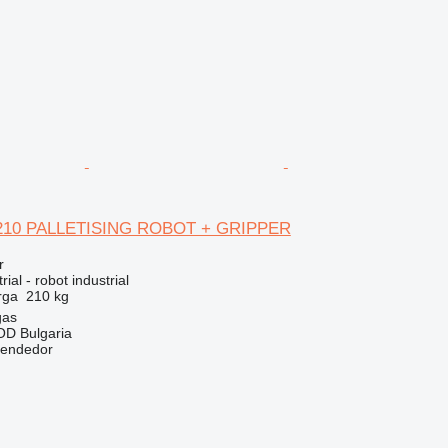
210 PALLETISING ROBOT + GRIPPER
r
ial - robot industrial
rga
210 kg
gas
D Bulgaria
vendedor