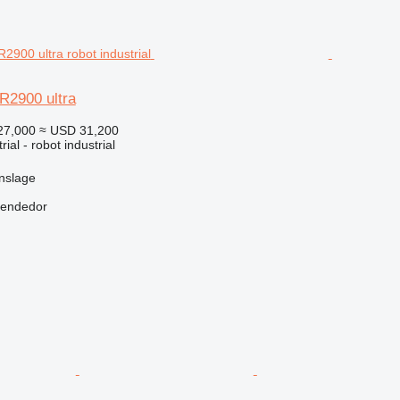
R2900 ultra
27,000
≈ USD 31,200
ial - robot industrial
nslage
vendedor