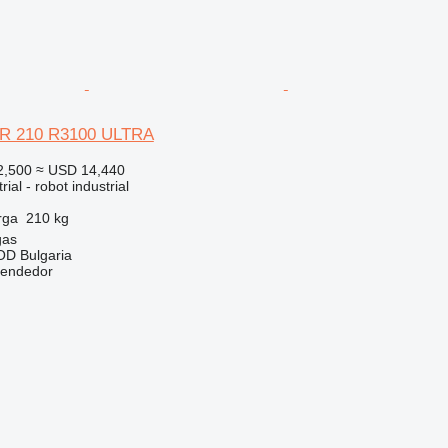
R 210 R3100 ULTRA
2,500
≈ USD 14,440
ial - robot industrial
rga
210 kg
gas
D Bulgaria
vendedor