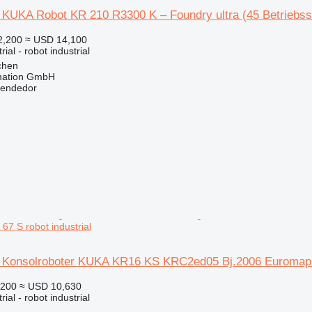
KUKA Robot KR 210 R3300 K – Foundry ultra (45 Betriebss
2,200
≈ USD 14,100
ial - robot industrial
chen
mation GmbH
vendedor
67 S robot industrial
 Konsolroboter KUKA KR16 KS KRC2ed05 Bj.2006 Euromap
,200
≈ USD 10,630
ial - robot industrial