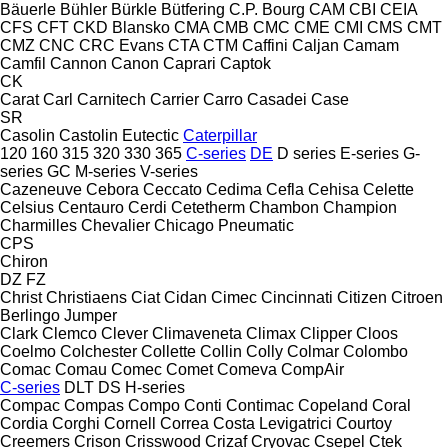
Bäuerle
Bühler
Bürkle
Bütfering
C.P. Bourg
CAM
CBI
CEIA
CFS
CFT
CKD Blansko
CMA
CMB
CMC
CME
CMI
CMS
CMT
CMZ
CNC
CRC Evans
CTA
CTM
Caffini
Caljan
Camam
Camfil
Cannon
Canon
Caprari
Captok
CK
Carat
Carl
Carnitech
Carrier
Carro
Casadei
Case
SR
Casolin
Castolin Eutectic
Caterpillar
120
160
315
320
330
365
C-series
DE
D series
E-series
G-
series
GC
M-series
V-series
Cazeneuve
Cebora
Ceccato
Cedima
Cefla
Cehisa
Celette
Celsius
Centauro
Cerdi
Cetetherm
Chambon
Champion
Charmilles
Chevalier
Chicago Pneumatic
CPS
Chiron
DZ
FZ
Christ
Christiaens
Ciat
Cidan
Cimec
Cincinnati
Citizen
Citroen
Berlingo
Jumper
Clark
Clemco
Clever
Climaveneta
Climax
Clipper
Cloos
Coelmo
Colchester
Collette
Collin
Colly
Colmar
Colombo
Comac
Comau
Comec
Comet
Comeva
CompAir
C-series
DLT
DS
H-series
Compac
Compas
Compo
Conti
Contimac
Copeland
Coral
Cordia
Corghi
Cornell
Correa
Costa Levigatrici
Courtoy
Creemers
Crison
Crisswood
Crizaf
Cryovac
Csepel
Ctek