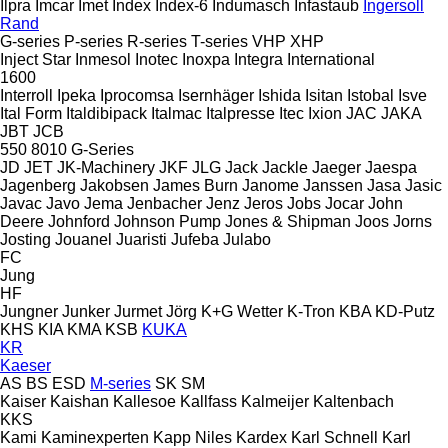
Ilpra
Imcar
Imet
Index
Index-6
Indumasch
Infastaub
Ingersoll
Rand
G-series
P-series
R-series
T-series
VHP
XHP
Inject Star
Inmesol
Inotec
Inoxpa
Integra
International
1600
Interroll
Ipeka
Iprocomsa
Isernhäger
Ishida
Isitan
Istobal
Isve
Ital Form
Italdibipack
Italmac
Italpresse
Itec
Ixion
JAC
JAKA
JBT
JCB
550
8010
G-Series
JD
JET
JK-Machinery
JKF
JLG
Jack
Jackle
Jaeger
Jaespa
Jagenberg
Jakobsen
James Burn
Janome
Janssen
Jasa
Jasic
Javac
Javo
Jema
Jenbacher
Jenz
Jeros
Jobs
Jocar
John
Deere
Johnford
Johnson Pump
Jones & Shipman
Joos
Jorns
Josting
Jouanel
Juaristi
Jufeba
Julabo
FC
Jung
HF
Jungner
Junker
Jurmet
Jörg
K+G Wetter
K-Tron
KBA
KD-Putz
KHS
KIA
KMA
KSB
KUKA
KR
Kaeser
AS
BS
ESD
M-series
SK
SM
Kaiser
Kaishan
Kallesoe
Kallfass
Kalmeijer
Kaltenbach
KKS
Kami
Kaminexperten
Kapp Niles
Kardex
Karl Schnell
Karl