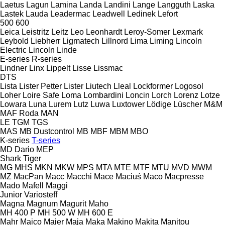
Laetus
Lagun
Lamina
Landa
Landini
Lange
Langguth
Laska
Lastek
Lauda
Leadermac
Leadwell
Ledinek
Lefort
500
600
Leica
Leistritz
Leitz
Leo
Leonhardt
Leroy-Somer
Lexmark
Leybold
Liebherr
Ligmatech
Lillnord
Lima
Liming
Lincoln
Electric
Lincoln
Linde
E-series
R-series
Lindner
Linx
Lippelt
Lisse
Lissmac
DTS
Lista
Lister Petter
Lister
Liutech
Lleal
Lockformer
Logosol
Loher
Loire Safe
Loma
Lombardini
Loncin
Lorch
Lorenz
Lotze
Lowara
Luna
Lurem
Lutz
Luwa
Luxtower
Lödige
Lüscher
M&M
MAF Roda
MAN
LE
TGM
TGS
MAS
MB Dustcontrol
MB
MBF
MBM
MBO
K-series
T-series
MD Dario
MEP
Shark
Tiger
MG
MHS
MKN
MKW
MPS
MTA
MTE
MTF
MTU
MVD
MWM
MZ
MacPan
Macc
Macchi
Mace
Maciuś
Maco
Macpresse
Mado
Mafell
Maggi
Junior
Variosteff
Magna
Magnum
Magurit
Maho
MH 400 P
MH 500 W
MH 600 E
Mahr
Maico
Maier
Maja
Maka
Makino
Makita
Manitou