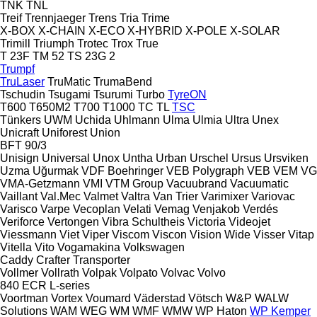
TNK
TNL
Treif
Trennjaeger
Trens
Tria
Trime
X-BOX
X-CHAIN
X-ECO
X-HYBRID
X-POLE
X-SOLAR
Trimill
Triumph
Trotec
Trox
True
T 23F
TM 52
TS 23G 2
Trumpf
TruLaser
TruMatic
TrumaBend
Tschudin
Tsugami
Tsurumi
Turbo
TyreON
T600
T650M2
T700
T1000
TC
TL
TSC
Tünkers
UWM
Uchida
Uhlmann
Ulma
Ulmia
Ultra
Unex
Unicraft
Uniforest
Union
BFT 90/3
Unisign
Universal
Unox
Untha
Urban
Urschel
Ursus
Ursviken
Uzma
Uğurmak
VDF Boehringer
VEB Polygraph
VEB
VEM
VG
VMA-Getzmann
VMI
VTM Group
Vacuubrand
Vacuumatic
Vaillant
Val.Mec
Valmet
Valtra
Van Trier
Varimixer
Variovac
Varisco
Varpe
Vecoplan
Velati
Vemag
Venjakob
Verdés
Veriforce
Vertongen
Vibra Schultheis
Victoria
Videojet
Viessmann
Viet
Viper
Viscom
Viscon
Vision Wide
Visser
Vitap
Vitella
Vito
Vogamakina
Volkswagen
Caddy
Crafter
Transporter
Vollmer
Vollrath
Volpak
Volpato
Volvac
Volvo
840
ECR
L-series
Voortman
Vortex
Voumard
Väderstad
Vötsch
W&P
WALW
Solutions
WAM
WEG
WM
WMF
WMW
WP Haton
WP Kemper