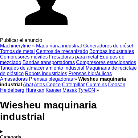
Publicar el anuncio
Machineryline
»
Maquinaria industrial
Generadores de diésel
Tornos de metal
Centros de mecanizado
Bombas industriales
Compresores móviles
Fresadoras para metal
Equipos de
mezclado
Bandas transportadoras
Compresores estacionarios
Tanques de almacenamiento industrial
Maquinaria de reciclaje
de plástico
Robots industriales
Prensas hidráulicas
Amasadoras
Prensas plegadoras
»
Wiesheu maquinaria
industrial
Abat
Atlas Copco
Caterpillar
Cummins
Doosan
Heidelberg
Hurakan
Kaeser
Mazak
TyreON
»
Wiesheu maquinaria
industrial
Categoría