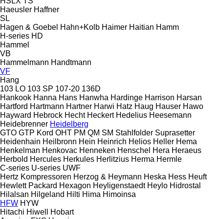
HSLX
TS
Haeusler
Haffner
SL
Hagen & Goebel
Hahn+Kolb
Haimer
Haitian
Hamm
H-series
HD
Hammel
VB
Hammelmann
Handtmann
VF
Hang
103 LO
103 SP
107-20
136D
Hankook
Hanna
Hans
Hanwha
Hardinge
Harrison
Harsan
Hartford
Hartmann
Hartner
Harwi
Hatz
Haug
Hauser
Hawo
Hayward
Hebrock
Hecht
Heckert
Hedelius
Heesemann
Heidebrenner
Heidelberg
GTO
GTP
Kord
OHT
PM
QM
SM
Stahlfolder
Suprasetter
Heidenhain
Heilbronn
Hein
Heinrich
Helios
Heller
Hema
Henkelman
Henkovac
Henneken
Henschel
Hera
Heraeus
Herbold
Hercules
Herkules
Herlitzius
Herma
Hermle
C-series
U-series
UWF
Hertz Kompressoren
Herzog & Heymann
Heska
Hess
Heuft
Hewlett Packard
Hexagon
Heyligenstaedt
Heylo
Hidrostal
Hilalsan
Hilgeland
Hilti
Hima
Himoinsa
HFW
HYW
Hitachi
Hiwell
Hobart