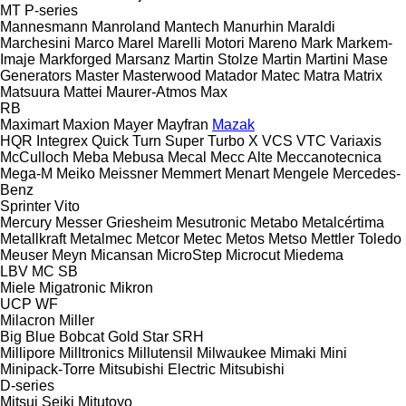
MT
P-series
Mannesmann
Manroland
Mantech
Manurhin
Maraldi
Marchesini
Marco
Marel
Marelli Motori
Mareno
Mark
Markem-
Imaje
Markforged
Marsanz
Martin Stolze
Martin
Martini
Mase
Generators
Master
Masterwood
Matador
Matec
Matra
Matrix
Matsuura
Mattei
Maurer-Atmos
Max
RB
Maximart
Maxion
Mayer
Mayfran
Mazak
HQR
Integrex
Quick Turn
Super Turbo X
VCS
VTC
Variaxis
McCulloch
Meba
Mebusa
Mecal
Mecc Alte
Meccanotecnica
Mega-M
Meiko
Meissner
Memmert
Menart
Mengele
Mercedes-
Benz
Sprinter
Vito
Mercury
Messer Griesheim
Mesutronic
Metabo
Metalcértima
Metallkraft
Metalmec
Metcor
Metec
Metos
Metso
Mettler Toledo
Meuser
Meyn
Micansan
MicroStep
Microcut
Miedema
LBV
MC
SB
Miele
Migatronic
Mikron
UCP
WF
Milacron
Miller
Big Blue
Bobcat
Gold Star
SRH
Millipore
Milltronics
Millutensil
Milwaukee
Mimaki
Mini
Minipack-Torre
Mitsubishi Electric
Mitsubishi
D-series
Mitsui Seiki
Mitutoyo