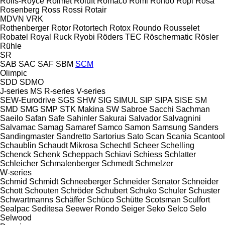
Rolls-Royce
Rolmet
Roluft
Romaco
Romi
Rondo
Ropi
Rosa
Rosenberg
Ross
Rossi
Rotair
MDVN
VRK
Rothenberger
Rotor
Rotortech
Rotox
Roundo
Rousselet
Robatel
Royal
Ruck
Ryobi
Röders TEC
Röschermatic
Rösler
Rühle
SR
SAB
SAC
SAF
SBM
SCM
Olimpic
SDD
SDMO
J-series
MS
R-series
V-series
SEW-Eurodrive
SGS
SHW
SIG
SIMUL
SIP
SIPA
SISE
SM
SMD
SMG
SMP
STK Makina
SW
Sabroe
Sacchi
Sachman
Saeilo
Safan
Safe
Sahinler
Sakurai
Salvador
Salvagnini
Salvamac
Samag
Samaref
Samco
Samon
Samsung
Sanders
Sandingmaster
Sandretto
Sartorius
Sato
Scan
Scania
Scantool
Schaublin
Schaudt Mikrosa
Schechtl
Scheer
Schelling
Schenck
Schenk
Scheppach
Schiavi
Schiess
Schlatter
Schleicher
Schmalenberger
Schmedt
Schmelzer
W-series
Schmid
Schmidt
Schneeberger
Schneider Senator
Schneider
Schott
Schouten
Schröder
Schubert
Schuko
Schuler
Schuster
Schwartmanns
Schäffer
Schüco
Schütte
Scotsman
Sculfort
Sealpac
Seditesa
Seewer Rondo
Seiger
Seko
Selco
Selo
Selwood