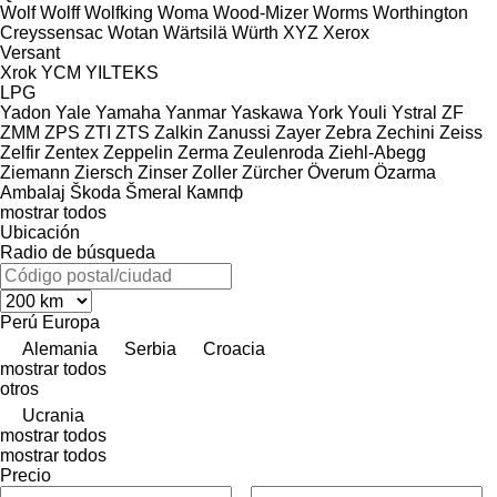
Wolf
Wolff
Wolfking
Woma
Wood-Mizer
Worms
Worthington
Creyssensac
Wotan
Wärtsilä
Würth
XYZ
Xerox
Versant
Xrok
YCM
YILTEKS
LPG
Yadon
Yale
Yamaha
Yanmar
Yaskawa
York
Youli
Ystral
ZF
ZMM
ZPS
ZTI
ZTS
Zalkin
Zanussi
Zayer
Zebra
Zechini
Zeiss
Zelfir
Zentex
Zeppelin
Zerma
Zeulenroda
Ziehl-Abegg
Ziemann
Ziersch
Zinser
Zoller
Zürcher
Överum
Özarma
Ambalaj
Škoda
Šmeral
Кампф
mostrar todos
Ubicación
Radio de búsqueda
Perú
Europa
Alemania
Serbia
Croacia
mostrar todos
otros
Ucrania
mostrar todos
mostrar todos
Precio