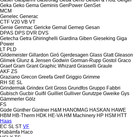
Geka
Geko
Gema
Geminis
GenPower
GenSet
MCM
Genelec
Generac
CTF
V20
VB
VT
Genie
Genmac
Gericke
Gernal
Gernep
Gesan
DPAS
DPS
DVR
DVS
Getecha
Getra
Ghiringhelli
Giardina
Giben
Gieseking
Giga
Power
LT
PLD
Gildemeister
Gillardon
Giró
Gjerdesagen
Glass
Glatt
Gleason
Glimek
Glunz & Jensen
Godwin
Gorman-Rupp
Gostol
Graco
Graef
Gram
Grant
Graphic Whizard
Grasselli
Graule
AKF
ZS
Graziano
Grecon
Greefa
Greif
Griggio
Grimme
RH
SE
SL
Grindermak
Grindex
Grit
Gross
Grundfos
Gruppo Fabbri
Gubisch
Gucbir
Guifil
Guilliet
Gulliver
Gurutzpe
Gweike
Gys
Gämmerler
Gölz
FS
Güde
Günther
Güntner
H&M
HANOMAG
HASKAN
HAWE
HBM
HB‑Therm
HDK
HE-VA
HM Machinery
HP
HSM
HTT
Haas
EC
SL
ST
VF
Habämfa
Haco