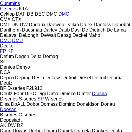
Cummins
C-series
KTA
Cyklop
DAF
DB
DEC
DMC
DMG
CMX
CTX
DMT
DN
DW
Dadaux
Daewoo
Daikin
Dalex
Danfoss
Danobat
Dantherm
Daosmaq
Darley
Daub
Davi
De Dietrich
De Lama
DeLaval
DeLonghi
DeWalt
Debag
Deckel Maho
DMC
DMU
Deckel
FP
KF
Defum
Degen
Delta
Demag
SC
Denios
Denyo
DCA
Depco
Deprag
Desta
Detasis
Detroit Diesel
Detroit
Deuma
Deutz
BF
D-series
F2L912
Deutz-Fahr
DiBO
Digi
Dima
Dimeco
Dimter
Diosna
D-series
S-series
SP
W-series
Disa
DoALL
Dobot
Domasz
Domino
Donaldson
Donau
Doosan
B-series
G-series
Doppstadt
AK
DW
DZ
Dorin
Downs
Dreher
Driam
Dumek
Dumeta
Dunkes
Duplo