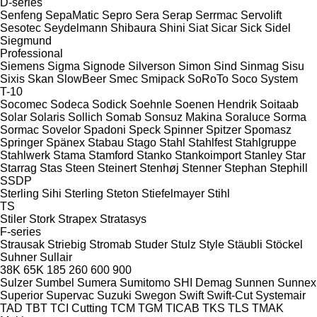
D-series
Senfeng
SepaMatic
Sepro
Sera
Serap
Serrmac
Servolift
Sesotec
Seydelmann
Shibaura
Shini
Siat
Sicar
Sick
Sidel
Siegmund
Professional
Siemens
Sigma
Signode
Silverson
Simon
Sind
Sinmag
Sisu
Sixis
Skan
SlowBeer
Smec
Smipack
SoRoTo
Soco System
T-10
Socomec
Sodeca
Sodick
Soehnle
Soenen Hendrik
Soitaab
Solar
Solaris
Sollich
Somab
Sonsuz Makina
Soraluce
Sorma
Sormac
Sovelor
Spadoni
Speck
Spinner
Spitzer
Spomasz
Springer
Spänex
Stabau
Stago
Stahl
Stahlfest
Stahlgruppe
Stahlwerk
Stama
Stamford
Stanko
Stankoimport
Stanley
Star
Starrag
Stas
Steen
Steinert
Stenhøj
Stenner
Stephan
Stephill
SSDP
Sterling Sihi
Sterling
Steton
Stiefelmayer
Stihl
TS
Stiler
Stork
Strapex
Stratasys
F-series
Strausak
Striebig
Stromab
Studer
Stulz
Style
Stäubli
Stöckel
Suhner
Sullair
38K
65K
185
260
600
900
Sulzer
Sumbel
Sumera
Sumitomo SHI Demag
Sunnen
Sunnex
Superior
Supervac
Suzuki
Swegon
Swift
Swift-Cut
Systemair
TAD
TBT
TCI Cutting
TCM
TGM
TICAB
TKS
TLS
TMAK