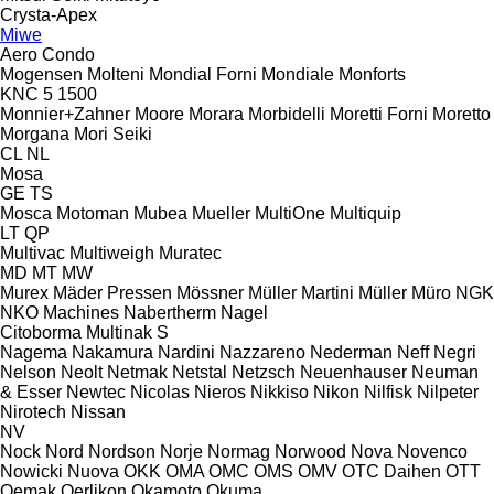
Crysta-Apex
Miwe
Aero
Condo
Mogensen
Molteni
Mondial Forni
Mondiale
Monforts
KNC 5 1500
Monnier+Zahner
Moore
Morara
Morbidelli
Moretti Forni
Moretto
Morgana
Mori Seiki
CL
NL
Mosa
GE
TS
Mosca
Motoman
Mubea
Mueller
MultiOne
Multiquip
LT
QP
Multivac
Multiweigh
Muratec
MD
MT
MW
Murex
Mäder Pressen
Mössner
Müller Martini
Müller
Müro
NGK
NKO Machines
Nabertherm
Nagel
Citoborma
Multinak S
Nagema
Nakamura
Nardini
Nazzareno
Nederman
Neff
Negri
Nelson
Neolt
Netmak
Netstal
Netzsch
Neuenhauser
Neuman
& Esser
Newtec
Nicolas
Nieros
Nikkiso
Nikon
Nilfisk
Nilpeter
Nirotech
Nissan
NV
Nock
Nord
Nordson
Norje
Normag
Norwood
Nova
Novenco
Nowicki
Nuova
OKK
OMA
OMC
OMS
OMV
OTC Daihen
OTT
Oemak
Oerlikon
Okamoto
Okuma