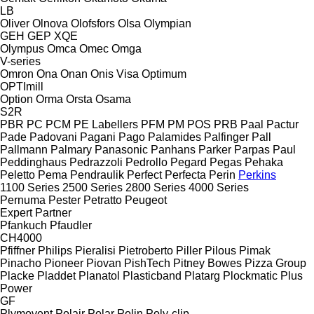
LB
Oliver
Olnova
Olofsfors
Olsa
Olympian
GEH
GEP
XQE
Olympus
Omca
Omec
Omga
V-series
Omron
Ona
Onan
Onis Visa
Optimum
OPTImill
Option
Orma
Orsta
Osama
S2R
PBR
PC
PCM
PE Labellers
PFM
PM
POS
PRB
Paal
Pactur
Pade
Padovani
Pagani
Pago
Palamides
Palfinger
Pall
Pallmann
Palmary
Panasonic
Panhans
Parker
Parpas
Paul
Peddinghaus
Pedrazzoli
Pedrollo
Pegard
Pegas
Pehaka
Peletto
Pema
Pendraulik
Perfect
Perfecta
Perin
Perkins
1100 Series
2500 Series
2800 Series
4000 Series
Pernuma
Pester
Petratto
Peugeot
Expert
Partner
Pfankuch
Pfaudler
CH4000
Pfiffner
Philips
Pieralisi
Pietroberto
Piller
Pilous
Pimak
Pinacho
Pioneer
Piovan
PishTech
Pitney Bowes
Pizza Group
Placke
Pladdet
Planatol
Plasticband
Platarg
Plockmatic
Plus
Power
GF
Plymovent
Polair
Polar
Polin
Poly-clip