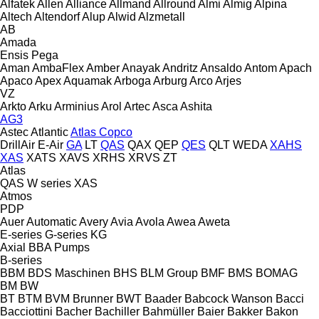
Alfatek
Allen
Alliance
Allmand
Allround
Almi
Almig
Alpina
Altech
Altendorf
Alup
Alwid
Alzmetall
AB
Amada
Ensis
Pega
Aman
AmbaFlex
Amber
Anayak
Andritz
Ansaldo
Antom
Apach
Apaco
Apex
Aquamak
Arboga
Arburg
Arco
Arjes
VZ
Arkto
Arku
Arminius
Arol
Artec
Asca
Ashita
AG3
Astec
Atlantic
Atlas Copco
DrillAir
E-Air
GA
LT
QAS
QAX
QEP
QES
QLT
WEDA
XAHS
XAS
XATS
XAVS
XRHS
XRVS
ZT
Atlas
QAS
W series
XAS
Atmos
PDP
Auer
Automatic
Avery
Avia
Avola
Awea
Aweta
E-series
G-series
KG
Axial
BBA Pumps
B-series
BBM
BDS Maschinen
BHS
BLM Group
BMF
BMS
BOMAG
BM
BW
BT
BTM
BVM Brunner
BWT
Baader
Babcock Wanson
Bacci
Bacciottini
Bacher
Bachiller
Bahmüller
Baier
Bakker
Bakon