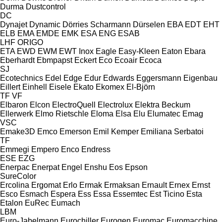
Durma
Dustcontrol
DC
Dynajet
Dynamic
Dörries Scharmann
Dürselen
EBA
EDT
EHT
ELB
EMA
EMDE
EMK
ESA ENG
ESAB
LHF
ORIGO
ETA
EWD
EWM
EWT Inox
Eagle
Easy-Kleen
Eaton
Ebara
Eberhardt
Ebmpapst
Eckert
Eco
Ecoair
Ecoca
SJ
Ecotechnics
Edel
Edge
Edur
Edwards
Eggersmann
Eigenbau
Eillert
Einhell
Eisele
Ekato
Ekomex
El-Björn
TF
VF
Elbaron
Elcon
ElectroQuell
Electrolux
Elektra Beckum
Ellerwerk
Elmo Rietschle
Eloma
Elsa
Elu
Elumatec
Emag
VSC
Emake3D
Emco
Emerson
Emil Kemper
Emiliana Serbatoi
TF
Emmegi
Empero
Enco
Endress
ESE
EZG
Enerpac
Enerpat
Engel
Enshu
Eos
Epson
SureColor
Ercolina
Ergomat
Erlo
Ermak
Ermaksan
Ernault
Ernex
Ernst
Esco
Esmach
Espera
Ess
Essa
Essemtec
Est Ticino
Esta
Etalon
EuRec
Eumach
LBM
Euro-Jabelmann
Eurochiller
Eurogen
Euromac
Euromacchine