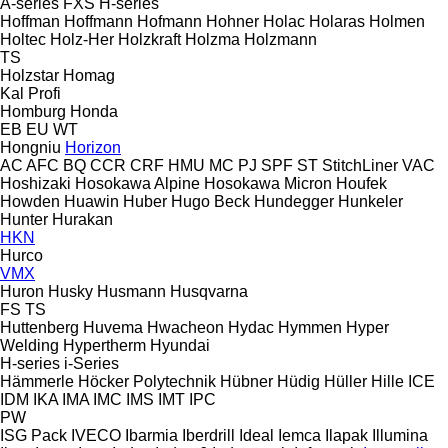
A-series
FXS
H-series
Hoffman
Hoffmann
Hofmann
Hohner
Holac
Holaras
Holmen
Holtec
Holz-Her
Holzkraft
Holzma
Holzmann
TS
Holzstar
Homag
Kal
Profi
Homburg
Honda
EB
EU
WT
Hongniu
Horizon
AC
AFC
BQ
CCR
CRF
HMU
MC
PJ
SPF
ST
StitchLiner
VAC
Hoshizaki
Hosokawa Alpine
Hosokawa Micron
Houfek
Howden
Huawin
Huber
Hugo Beck
Hundegger
Hunkeler
Hunter
Hurakan
HKN
Hurco
VMX
Huron
Husky
Husmann
Husqvarna
FS
TS
Huttenberg
Huvema
Hwacheon
Hydac
Hymmen
Hyper
Welding
Hypertherm
Hyundai
H-series
i-Series
Hämmerle
Höcker Polytechnik
Hübner
Hüdig
Hüller Hille
ICE
IDM
IKA
IMA
IMC
IMS
IMT
IPC
PW
ISG Pack
IVECO
Ibarmia
Iberdrill
Ideal
Iemca
Ilapak
Illumina