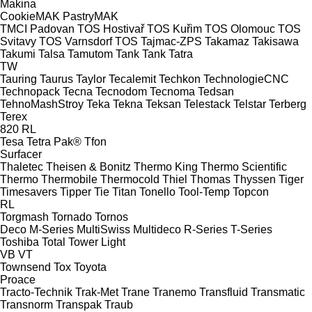
Makina
CookieMAK
PastryMAK
TMCI Padovan
TOS Hostivař
TOS Kuřim
TOS Olomouc
TOS
Svitavy
TOS Varnsdorf
TOS
Tajmac-ZPS
Takamaz
Takisawa
Takumi
Talsa
Tamutom
Tank
Tank
Tatra
TW
Tauring
Taurus
Taylor
Tecalemit
Techkon
TechnologieCNC
Technopack
Tecna
Tecnodom
Tecnoma
Tedsan
TehnoMashStroy
Teka
Tekna
Teksan
Telestack
Telstar
Terberg
Terex
820
RL
Tesa
Tetra Pak®
Tfon
Surfacer
Thaletec
Theisen & Bonitz
Thermo King
Thermo Scientific
Thermo
Thermobile
Thermocold
Thiel
Thomas
Thyssen
Tiger
Timesavers
Tipper Tie
Titan
Tonello
Tool-Temp
Topcon
RL
Torgmash
Tornado
Tornos
Deco
M-Series
MultiSwiss
Multideco
R-Series
T-Series
Toshiba
Total
Tower Light
VB
VT
Townsend
Tox
Toyota
Proace
Tracto-Technik
Trak-Met
Trane
Tranemo
Transfluid
Transmatic
Transnorm
Transpak
Traub