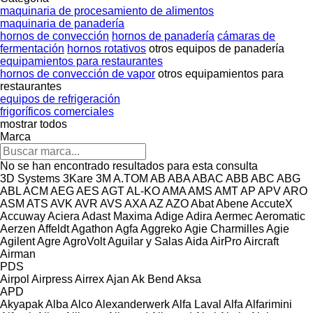
maquinaria de procesamiento de alimentos
maquinaria de panadería
hornos de convección
hornos de panadería
cámaras de
fermentación
hornos rotativos
otros equipos de panadería
equipamientos para restaurantes
hornos de convección de vapor
otros equipamientos para
restaurantes
equipos de refrigeración
frigoríficos comerciales
mostrar todos
Marca
No se han encontrado resultados para esta consulta
3D Systems
3Kare
3M
A.TOM
AB
ABA
ABAC
ABB
ABC
ABG
ABL
ACM
AEG
AES
AGT
AL-KO
AMA
AMS
AMT
AP
APV
ARO
ASM
ATS
AVK
AVR
AVS
AXA
AZ
AZO
Abat
Abene
AccuteX
Accuway
Aciera
Adast Maxima
Adige
Adira
Aermec
Aeromatic
Aerzen
Affeldt
Agathon
Agfa
Aggreko
Agie Charmilles
Agie
Agilent
Agre
AgroVolt
Aguilar y Salas
Aida
AirPro
Aircraft
Airman
PDS
Airpol
Airpress
Airrex
Ajan
Ak Bend
Aksa
APD
Akyapak
Alba
Alco
Alexanderwerk
Alfa Laval
Alfa
Alfarimini