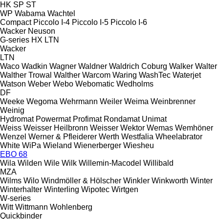
HK
SP
ST
WP
Wabama
Wachtel
Compact
Piccolo I-4
Piccolo I-5
Piccolo I-6
Wacker Neuson
G-series
HX
LTN
Wacker
LTN
Waco
Wadkin
Wagner
Waldner
Waldrich Coburg
Walker
Walter
Walther Trowal
Walther
Warcom
Waring
WashTec
Waterjet
Watson
Weber
Webo
Webomatic
Wedholms
DF
Weeke
Wegoma
Wehrmann
Weiler
Weima
Weinbrenner
Weinig
Hydromat
Powermat
Profimat
Rondamat
Unimat
Weiss
Weisser Heilbronn
Weisser
Wektor
Wemas
Wemhöner
Wenzel
Werner & Pfleiderer
Werth
Westfalia
Wheelabrator
White
WiPa
Wieland
Wienerberger
Wiesheu
EBO 68
Wila
Wilden
Wile
Wilk
Willemin-Macodel
Willibald
MZA
Wilms
Wilo
Windmöller & Hölscher
Winkler
Winkworth
Winter
Winterhalter
Winterling
Wipotec
Wirtgen
W-series
Witt
Wittmann
Wohlenberg
Quickbinder