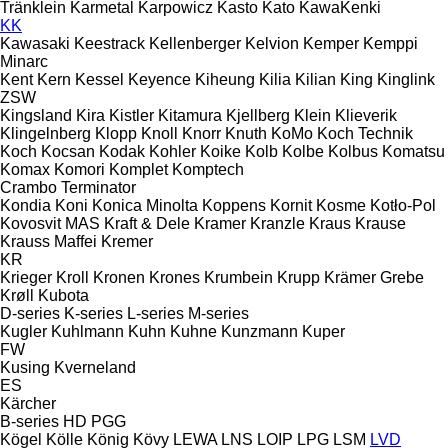
Tränklein
Karmetal
Karpowicz
Kasto
Kato
KawaKenki
KK
Kawasaki
Keestrack
Kellenberger
Kelvion
Kemper
Kemppi
Minarc
Kent
Kern
Kessel
Keyence
Kiheung
Kilia
Kilian
King
Kinglink
ZSW
Kingsland
Kira
Kistler
Kitamura
Kjellberg
Klein
Klieverik
Klingelnberg
Klopp
Knoll
Knorr
Knuth
KoMo
Koch Technik
Koch
Kocsan
Kodak
Kohler
Koike
Kolb
Kolbe
Kolbus
Komatsu
Komax
Komori
Komplet
Komptech
Crambo
Terminator
Kondia
Koni
Konica Minolta
Koppens
Kornit
Kosme
Kotło-Pol
Kovosvit MAS
Kraft & Dele
Kramer
Kranzle
Kraus
Krause
Krauss Maffei
Kremer
KR
Krieger
Kroll
Kronen
Krones
Krumbein
Krupp
Krämer Grebe
Krøll
Kubota
D-series
K-series
L-series
M-series
Kugler
Kuhlmann
Kuhn
Kuhne
Kunzmann
Kuper
FW
Kusing
Kverneland
ES
Kärcher
B-series
HD
PGG
Kögel
Kölle
König
Kövy
LEWA
LNS
LOIP
LPG
LSM
LVD