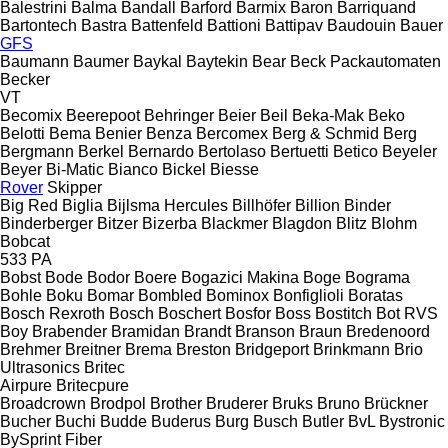
Balestrini
Balma
Bandall
Barford
Barmix
Baron
Barriquand
Bartontech
Bastra
Battenfeld
Battioni
Battipav
Baudouin
Bauer
GFS
Baumann
Baumer
Baykal
Baytekin
Bear
Beck Packautomaten
Becker
VT
Becomix
Beerepoot
Behringer
Beier
Beil
Beka-Mak
Beko
Belotti
Bema
Benier
Benza
Bercomex
Berg & Schmid
Berg
Bergmann
Berkel
Bernardo
Bertolaso
Bertuetti
Betico
Beyeler
Beyer
Bi-Matic
Bianco
Bickel
Biesse
Rover
Skipper
Big Red
Biglia
Bijlsma Hercules
Billhöfer
Billion
Binder
Binderberger
Bitzer
Bizerba
Blackmer
Blagdon
Blitz
Blohm
Bobcat
533
PA
Bobst
Bode
Bodor
Boere
Bogazici Makina
Boge
Bograma
Bohle
Boku
Bomar
Bombled
Bominox
Bonfiglioli
Boratas
Bosch Rexroth
Bosch
Boschert
Bosfor
Boss
Bostitch
Bot RVS
Boy
Brabender
Bramidan
Brandt
Branson
Braun
Bredenoord
Brehmer
Breitner
Brema
Breston
Bridgeport
Brinkmann
Brio
Ultrasonics
Britec
Airpure
Britecpure
Broadcrown
Brodpol
Brother
Bruderer
Bruks
Bruno
Brückner
Bucher
Buchi
Budde
Buderus
Burg
Busch
Butler
BvL
Bystronic
BySprint Fiber