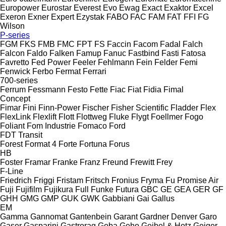
Europower
Eurostar
Everest
Evo
Ewag
Exact
Exaktor
Excel
Exeron
Exner
Expert
Ezystak
FABO
FAC
FAM
FAT
FFI
FG
Wilson
P-series
FGM
FKS
FMB
FMC
FPT
FS
Faccin
Facom
Fadal
Falch
Falcon
Faldo
Falken
Famup
Fanuc
Fastbind
Fasti
Fatosa
Favretto
Fed Power
Feeler
Fehlmann
Fein
Felder
Femi
Fenwick
Ferbo
Fermat
Ferrari
700-series
Ferrum
Fessmann
Festo
Fette
Fiac
Fiat
Fidia
Fimal
Concept
Fimar
Fini
Finn-Power
Fischer
Fisher Scientific
Fladder
Flex
FlexLink
Flexlift
Flott
Flottweg
Fluke
Flygt
Foellmer
Fogo
Foliant
Fom Industrie
Fomaco
Ford
FDT
Transit
Forest
Format 4
Forte
Fortuna
Forus
HB
Foster
Framar
Franke
Franz
Freund
Frewitt
Frey
F-Line
Friedrich
Friggi
Fristam
Fritsch
Fronius
Fryma
Fu Promise Air
Fuji
Fujifilm
Fujikura
Full
Funke
Futura
GBC
GE
GEA
GER
GF
GHH
GMG
GMP
GUK
GWK
Gabbiani
Gai
Gallus
EM
Gamma
Gannomat
Gantenbein
Garant
Gardner Denver
Garo
Gaser
Gasparini
Gastrorag
Geba
Geho
Geibel & Hotz
Geiger