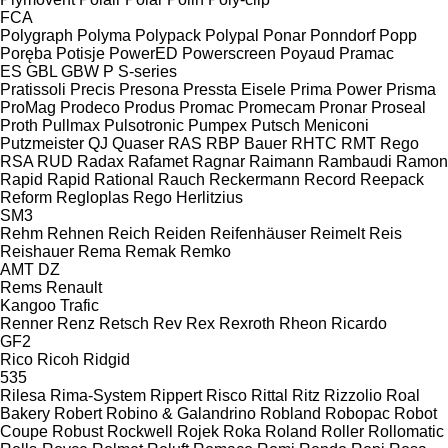
FCA
Polygraph
Polyma
Polypack
Polypal
Ponar
Ponndorf
Popp
Poręba
Potisje
PowerED
Powerscreen
Poyaud
Pramac
ES
GBL
GBW
P
S-series
Pratissoli
Precis
Presona
Pressta Eisele
Prima Power
Prisma
ProMag
Prodeco
Produs
Promac
Promecam
Pronar
Proseal
Proth
Pullmax
Pulsotronic
Pumpex
Putsch Meniconi
Putzmeister
QJ
Quaser
RAS
RBP Bauer
RHTC
RMT Rego
RSA
RUD
Radax
Rafamet
Ragnar
Raimann
Rambaudi
Ramon
Rapid
Rapid
Rational
Rauch
Reckermann
Record
Reepack
Reform
Regloplas
Rego Herlitzius
SM3
Rehm
Rehnen
Reich
Reiden
Reifenhäuser
Reimelt
Reis
Reishauer
Rema
Remak
Remko
AMT
DZ
Rems
Renault
Kangoo
Trafic
Renner
Renz
Retsch
Rev
Rex
Rexroth
Rheon
Ricardo
GF2
Rico
Ricoh
Ridgid
535
Rilesa
Rima-System
Rippert
Risco
Rittal
Ritz
Rizzolio
Roal
Bakery
Robert
Robino & Galandrino
Robland
Robopac
Robot
Coupe
Robust
Rockwell
Rojek
Roka
Roland
Roller
Rollomatic