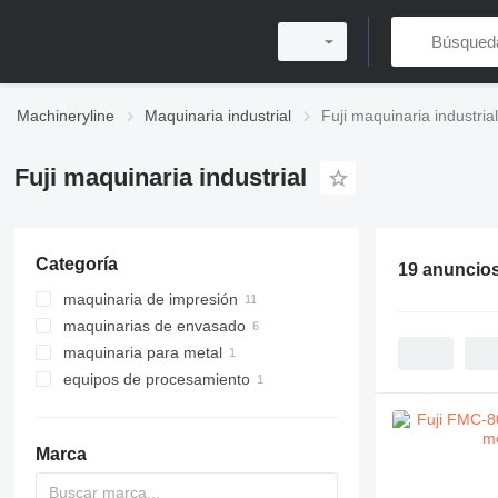
Machineryline
Maquinaria industrial
Fuji maquinaria industrial
Fuji maquinaria industrial
Categoría
19 anuncio
maquinaria de impresión
maquinarias de envasado
preimpresiones
maquinaria para metal
impresoras
envasadoras horizontales
máquinas de revelado
equipos de procesamiento
máquinas de impresión offset
máquinas etiquetadoras
centros de mecanizado
software
máquinas de impresión digital
otras maquinarias de impresión
granuladoras
escáneres profesionales
impresoras de sublimación
Marca