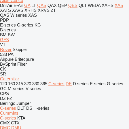
Atlas Copco
DrillAir
E-Air
GA
LT
QAS
QAX
QEP
QES
QLT
WEDA
XAHS
XAS
XATS
XAVS
XRHS
XRVS
ZT
QAS
W series
XAS
PDP
E-series
G-series
KG
B-series
BM
BW
GFS
VT
Rover
Skipper
533
PA
Airpure
Britecpure
BySprint Fiber
CK
SR
Caterpillar
120
160
315
320
330
365
C-series
DE
D series
E-series
G-series
GC
M-series
V-series
CPS
DZ
FZ
Berlingo
Jumper
C-series
DLT
DS
H-series
Cummins
C-series
KTA
CMX
CTX
DMC
DMU