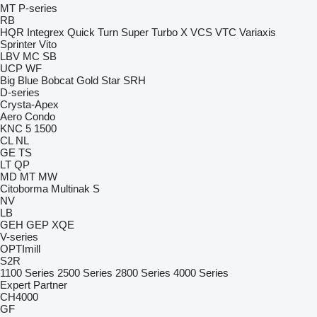
MT
P-series
RB
HQR
Integrex
Quick Turn
Super Turbo X
VCS
VTC
Variaxis
Sprinter
Vito
LBV
MC
SB
UCP
WF
Big Blue
Bobcat
Gold Star
SRH
D-series
Crysta-Apex
Aero
Condo
KNC 5 1500
CL
NL
GE
TS
LT
QP
MD
MT
MW
Citoborma
Multinak S
NV
LB
GEH
GEP
XQE
V-series
OPTImill
S2R
1100 Series
2500 Series
2800 Series
4000 Series
Expert
Partner
CH4000
GF