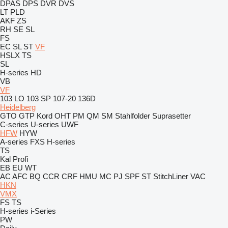
DPAS
DPS
DVR
DVS
LT
PLD
AKF
ZS
RH
SE
SL
FS
EC
SL
ST
VF
HSLX
TS
SL
H-series
HD
VB
VF
103 LO
103 SP
107-20
136D
Heidelberg
GTO
GTP
Kord
OHT
PM
QM
SM
Stahlfolder
Suprasetter
C-series
U-series
UWF
HFW
HYW
A-series
FXS
H-series
TS
Kal
Profi
EB
EU
WT
AC
AFC
BQ
CCR
CRF
HMU
MC
PJ
SPF
ST
StitchLiner
VAC
HKN
VMX
FS
TS
H-series
i-Series
PW