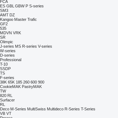
FCA
ES
GBL
GBW
P
S-series
SM3
AMT
DZ
Kangoo
Master
Trafic
GF2
535
MDVN
VRK
SR
Olimpic
J-series
MS
R-series
V-series
W-series
D-series
Professional
T-10
SSDP
TS
F-series
38K
65K
185
260
600
900
CookieMAK
PastryMAK
TW
820
RL
Surfacer
RL
Deco
M-Series
MultiSwiss
Multideco
R-Series
T-Series
VB
VT
Proace