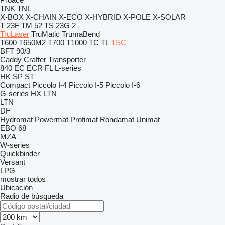
TNK
TNL
X-BOX
X-CHAIN
X-ECO
X-HYBRID
X-POLE
X-SOLAR
T 23F
TM 52
TS 23G 2
TruLaser
TruMatic
TrumaBend
T600
T650M2
T700
T1000
TC
TL
TSC
BFT 90/3
Caddy
Crafter
Transporter
840
EC
ECR
FL
L-series
HK
SP
ST
Compact
Piccolo I-4
Piccolo I-5
Piccolo I-6
G-series
HX
LTN
LTN
DF
Hydromat
Powermat
Profimat
Rondamat
Unimat
EBO 68
MZA
W-series
Quickbinder
Versant
LPG
mostrar todos
Ubicación
Radio de búsqueda