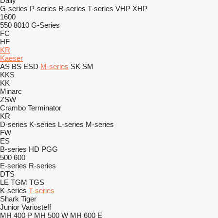
Daily
G-series
P-series
R-series
T-series
VHP
XHP
1600
550
8010
G-Series
FC
HF
KR
Kaeser
AS
BS
ESD
M-series
SK
SM
KKS
KK
Minarc
ZSW
Crambo
Terminator
KR
D-series
K-series
L-series
M-series
FW
ES
B-series
HD
PGG
500
600
E-series
R-series
DTS
LE
TGM
TGS
K-series
T-series
Shark
Tiger
Junior
Variosteff
MH 400 P
MH 500 W
MH 600 E