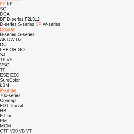
FP
KF
SC
DCA
BF
D-series
F2L912
D-series
S-series
SP
W-series
Doosan
B-series
G-series
AK
DW
DZ
DC
LHF
ORIGO
SJ
TF
VF
VSC
TF
ESE
EZG
SureColor
LBM
P-series
700-series
Concept
FDT
Transit
HB
F-Line
EM
MCM
CTF
V20
VB
VT