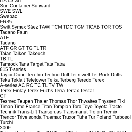
HA
LS
SH
Sun Container
Sunward
SWE
SWL
Swepac
FR85
Swift
Symex
Sáez
TAWI
TCM
TDC
TGM
TICAB
TOR
TOS
Tadano Faun
ATF
Tadano
ATF
GR
GT
TG
TL
TR
Taian
Taikon
Takeuchi
TB
TL
Tamrock
Tana
Target
Tata
Tatra
815
T-series
Taylor-Dunn
Tecchio
Techno Drill
Tecniwell
Tei Rock Drills
Teka
Tekfalt
Teletower
Telka
Terberg
Teredo
Terex
A-series
AC
RC
TC
TL
TV
TW
Terex-Finlay
Terex-Fuchs
Terra
Terrax
Tescar
CF
Tesmec
Teupen
Thaler
Thomas
Thor
Thwaites
Thyssen
Tiki
Timan
Time France
Titan
Tomplan
Toro
Toyo
Toyota
Tracto-
Technik
Trans-Lift
Transgruas
Transmanut
Trejon
Tremix
Trencor
Trivelsonda
Truemax
Truxor
Tuhe
Tur Poland
Turbosol
Turchi
300F