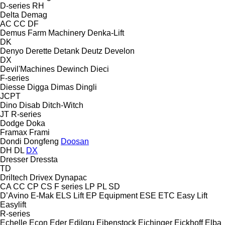
D-series
RH
Delta
Demag
AC
CC
DF
Demus Farm Machinery
Denka-Lift
DK
Denyo
Derette
Detank
Deutz
Develon
DX
Devil'Machines
Dewinch
Dieci
F-series
Diesse
Digga
Dimas
Dingli
JCPT
Dino
Disab
Ditch-Witch
JT
R-series
Dodge
Doka
Framax
Frami
Dondi
Dongfeng
Doosan
DH
DL
DX
Dresser
Dressta
TD
Driltech
Drivex
Dynapac
CA
CC
CP
CS
F series
LP
PL
SD
D’Avino
E-Mak
ELS Lift
EP Equipment
ESE
ETC
Easy Lift
Easylift
R-series
Echelle
Econ
Eder
Edilgru
Eibenstock
Eichinger
Eickhoff
Elba