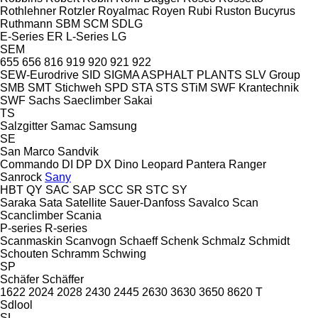
Rothlehner
Rotzler
Royalmac
Royen
Rubi
Ruston Bucyrus
Ruthmann
SBM
SCM
SDLG
E-Series
ER
L-Series
LG
SEM
655
656
816
919
920
921
922
SEW-Eurodrive
SID
SIGMA ASPHALT PLANTS
SLV Group
SMB
SMT Stichweh
SPD
STA
STS
STiM
SWF Krantechnik
SWF
Sachs
Saeclimber
Sakai
TS
Salzgitter
Samac
Samsung
SE
San Marco
Sandvik
Commando
DI
DP
DX
Dino
Leopard
Pantera
Ranger
Sanrock
Sany
HBT
QY
SAC
SAP
SCC
SR
STC
SY
Saraka
Sata
Satellite
Sauer-Danfoss
Savalco
Scan
Scanclimber
Scania
P-series
R-series
Scanmaskin
Scanvogn
Schaeff
Schenk
Schmalz
Schmidt
Schouten
Schramm
Schwing
SP
Schäfer
Schäffer
1622
2024
2028
2430
2445
2630
3630
3650
8620 T
Sdlool
SL