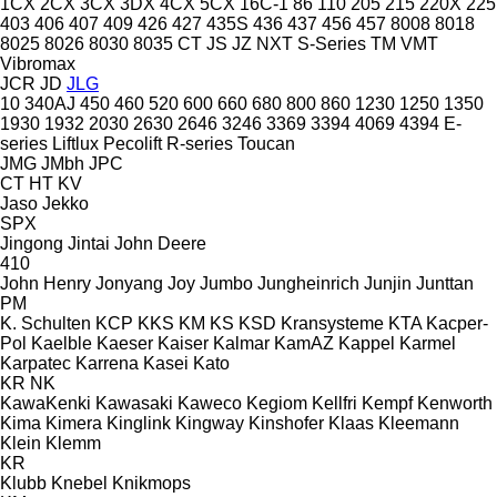
1CX
2CX
3CX
3DX
4CX
5CX
16C-1
86
110
205
215
220X
225
403
406
407
409
426
427
435S
436
437
456
457
8008
8018
8025
8026
8030
8035
CT
JS
JZ
NXT
S-Series
TM
VMT
Vibromax
JCR
JD
JLG
10
340AJ
450
460
520
600
660
680
800
860
1230
1250
1350
1930
1932
2030
2630
2646
3246
3369
3394
4069
4394
E-
series
Liftlux
Pecolift
R-series
Toucan
JMG
JMbh
JPC
CT
HT
KV
Jaso
Jekko
SPX
Jingong
Jintai
John Deere
410
John Henry
Jonyang
Joy
Jumbo
Jungheinrich
Junjin
Junttan
PM
K. Schulten
KCP
KKS
KM
KS
KSD Kransysteme
KTA
Kacper-
Pol
Kaelble
Kaeser
Kaiser
Kalmar
KamAZ
Kappel
Karmel
Karpatec
Karrena
Kasei
Kato
KR
NK
KawaKenki
Kawasaki
Kaweco
Kegiom
Kellfri
Kempf
Kenworth
Kima
Kimera
Kinglink
Kingway
Kinshofer
Klaas
Kleemann
Klein
Klemm
KR
Klubb
Knebel
Knikmops