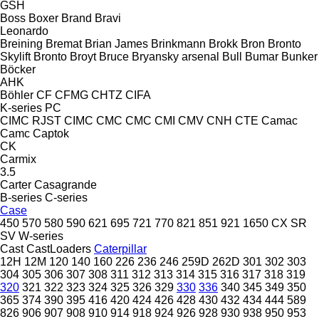
GSH
Boss
Boxer
Brand
Bravi
Leonardo
Breining
Bremat
Brian James
Brinkmann
Brokk
Bron
Bronto
Skylift
Bronto
Broyt
Bruce
Bryansky arsenal
Bull
Bumar
Bunker
Böcker
AHK
Böhler
CF
CFMG
CHTZ
CIFA
K-series
PC
CIMC RJST
CIMC
CMC
CMC
CMI
CMV
CNH
CTE
Camac
Camc
Captok
CK
Carmix
3.5
Carter
Casagrande
B-series
C-series
Case
450
570
580
590
621
695
721
770
821
851
921
1650
CX
SR
SV
W-series
Cast
CastLoaders
Caterpillar
12H
12M
120
140
160
226
236
246
259D
262D
301
302
303
304
305
306
307
308
311
312
313
314
315
316
317
318
319
320
321
322
323
324
325
326
329
330
336
340
345
349
350
365
374
390
395
416
420
424
426
428
430
432
434
444
589
826
906
907
908
910
914
918
924
926
928
930
938
950
953