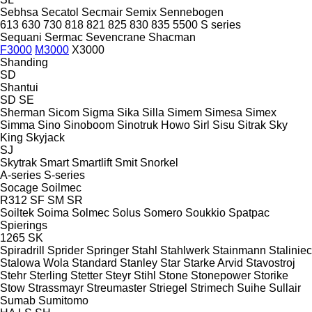
Sebhsa
Secatol
Secmair
Semix
Sennebogen
613
630
730
818
821
825
830
835
5500
S series
Sequani
Sermac
Sevencrane
Shacman
F3000
M3000
X3000
Shanding
SD
Shantui
SD
SE
Sherman
Sicom
Sigma
Sika
Silla
Simem
Simesa
Simex
Simma
Sino
Sinoboom
Sinotruk Howo
Sirl
Sisu
Sitrak
Sky
King
Skyjack
SJ
Skytrak
Smart
Smartlift
Smit
Snorkel
A-series
S-series
Socage
Soilmec
R312
SF
SM
SR
Soiltek
Soima
Solmec
Solus
Somero
Soukkio
Spatpac
Spierings
1265
SK
Spiradrill
Sprider
Springer
Stahl
Stahlwerk
Stainmann
Staliniec
Stalowa Wola
Standard
Stanley
Star
Starke Arvid
Stavostroj
Stehr
Sterling
Stetter
Steyr
Stihl
Stone
Stonepower
Storike
Stow
Strassmayr
Streumaster
Striegel
Strimech
Suihe
Sullair
Sumab
Sumitomo