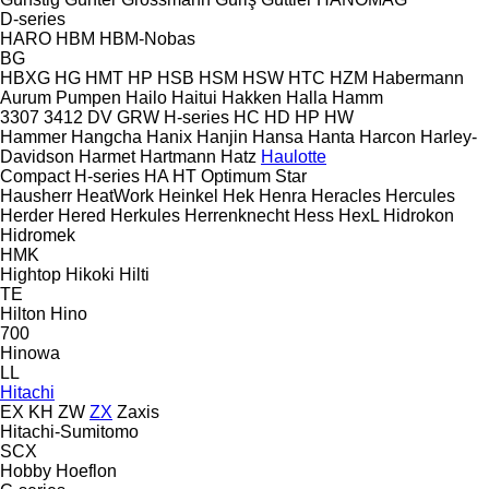
D-series
HARO
HBM
HBM-Nobas
BG
HBXG
HG
HMT
HP
HSB
HSM
HSW
HTC
HZM
Habermann
Aurum Pumpen
Hailo
Haitui
Hakken
Halla
Hamm
3307
3412
DV
GRW
H-series
HC
HD
HP
HW
Hammer
Hangcha
Hanix
Hanjin
Hansa
Hanta
Harcon
Harley-
Davidson
Harmet
Hartmann
Hatz
Haulotte
Compact
H-series
HA
HT
Optimum
Star
Hausherr
HeatWork
Heinkel
Hek
Henra
Heracles
Hercules
Herder
Hered
Herkules
Herrenknecht
Hess
HexL
Hidrokon
Hidromek
HMK
Hightop
Hikoki
Hilti
TE
Hilton
Hino
700
Hinowa
LL
Hitachi
EX
KH
ZW
ZX
Zaxis
Hitachi-Sumitomo
SCX
Hobby
Hoeflon