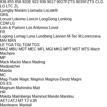
836
855
856
920E
922
936
9017
9027FZTS
9035FZTS
CLG
LG
LTC
ZL
Ljungby Maskin
Llamada
Locatelli
GRIL
Locust
Lokomo
Loncin
LongGong
Lonking
CDM
LG
Loro & Parisini
Los Antonios
Lovol
FR
Lugong
Lumag
Luna
Lundberg
Lännen
M-Tec
M.Lorenzana
MAI
MAN
LE
TGA
TGL
TGM
TGS
MAZ
MBU
MDT
MEC
MFL
MGI
MKG
MPT
MST
MTS
Mach
Machpro
MP
Mack
Macks
Maco
Madrog
Madpatcher
Maeda
MC
Mag-Trade
Magic
Magirus
Magirus-Deutz
Magni
DS
ES
Magnum
Mahindra
Mait
HR
Makita
Malmbergs
Mammut
Mando
Manitou
AETJ
ATJ
MT
TJ
VJR
Manitowoc
Mantall