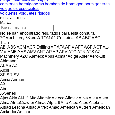
camiones hormigoneras
bombas de hormigón
hormigoneras
volquetes especiales
volquetes
volquetes rígidos
mostrar todos
Marca
No se han encontrado resultados para esta consulta
2CMachinery
3Kare
A.TOM
A1 Container
AB
ABC
ABG
Titan
ABI
ABS
ACM
ACR Drilling
AF
AFA
AFIX
AFT
AGP
AGT
AL-
Vac
AME
AMS
AMV
ANT
AP
AP
APV
ATC
ATN
ATS
AZ-
Machinery
AZO
Aameck
Abus
Acmar
Adige
Adler
Aero-Lift
Ahlmann
AL
AS
AZ
Aichi
SP
SR
SV
Aimix
Airman
AX
Airo
X-Series
Ajax
Akin
Al-Lift
Alfa
Alfamix
Algeco
Alimak
Aliva
Allatt
Allen
Alma
AlmaCrawler
Almac
Alp Lift
Alro
Altec
Altec
Altekma
Altrad Lescha
Altrad
Altrex
Amag
American Augers
American
Amkodor
Ammann