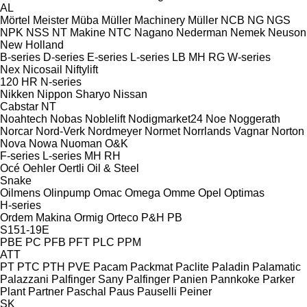
AL
Mörtel Meister
Müba
Müller Machinery
Müller
NCB
NG
NGS
NPK
NSS
NT Makine
NTC
Nagano
Nederman
Nemek
Neuson
New Holland
B-series
D-series
E-series
L-series
LB
MH
RG
W-series
Nex
Nicosail
Niftylift
120
HR
N-series
Nikken
Nippon Sharyo
Nissan
Cabstar
NT
Noahtech
Nobas
Noblelift
Nodigmarket24
Noe
Noggerath
Norcar
Nord-Verk
Nordmeyer
Normet
Norrlands Vagnar
Norton
Nova
Nowa
Nuoman
O&K
F-series
L-series
MH
RH
Océ
Oehler
Oertli
Oil & Steel
Snake
Oilmens
Olinpump
Omac
Omega
Omme
Opel
Optimas
H-series
Ordem Makina
Ormig
Orteco
P&H
PB
S151-19E
PBE
PC
PFB
PFT
PLC
PPM
ATT
PT
PTC
PTH
PVE
Pacam
Packmat
Paclite
Paladin
Palamatic
Palazzani
Palfinger Sany
Palfinger
Panien
Pannkoke
Parker
Plant
Partner
Paschal
Paus
Pauselli
Peiner
SK