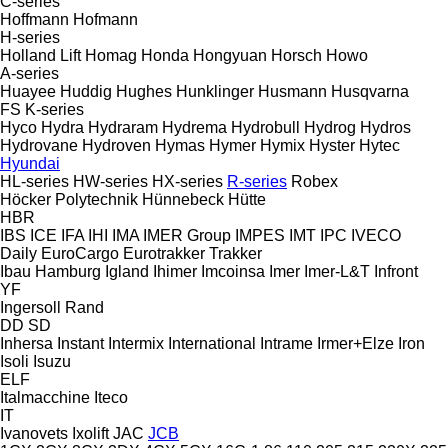
C-series
Hoffmann
Hofmann
H-series
Holland Lift
Homag
Honda
Hongyuan
Horsch
Howo
A-series
Huayee
Huddig
Hughes
Hunklinger
Husmann
Husqvarna
FS
K-series
Hyco
Hydra
Hydraram
Hydrema
Hydrobull
Hydrog
Hydros
Hydrovane
Hydroven
Hymas
Hymer
Hymix
Hyster
Hytec
Hyundai
HL-series
HW-series
HX-series
R-series
Robex
Höcker Polytechnik
Hünnebeck
Hütte
HBR
IBS
ICE
IFA
IHI
IMA
IMER Group
IMPES
IMT
IPC
IVECO
Daily
EuroCargo
Eurotrakker
Trakker
Ibau Hamburg
Igland
Ihimer
Imcoinsa
Imer
Imer-L&T
Infront
YF
Ingersoll Rand
DD
SD
Inhersa
Instant
Intermix
International
Intrame
Irmer+Elze
Iron
Isoli
Isuzu
ELF
Italmacchine
Iteco
IT
Ivanovets
Ixolift
JAC
JCB