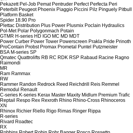
Pekazett
Pel-Job
Pemat
Pentruder
Perfect
Perfecta
Peri
Peterbilt
Peugeot
Phoenix
Piaggio
Piccini
Pilz
Pinguely
Pitbull
Platform Basket
Spider 18.90 Pro
Plettac Distribution
Plus Power
Plusmix
Poclain Hydraulics
Pol-Met
Polar
Polygonmach
Potain
GTMR
H-series
HD
IGO
MC
MD
MDT
Power Curber
Power Tower
Powerscreen
Prakla
Pride
Prinoth
ProContain
Probst
Promax
Prometal
Puntel
Putzmeister
BSA
M-series
SP
Qmatec
Quattrolifts
RB
RC
RDK
RSP
Rabaud
Racine
Ragno
Raimondi
MR
Ram
Rammax
RW
Rammer
Randon
Redrock
Reed
Reichdrill
Reis
Remmel
Remodul
Renault
C-series
K-series
Kerax
Master
Maxity
Midlum
Premium
Trafic
Reptail
Respo
Rex
Rexroth
Rhino
Rhino-Cross
Rhinoceros
XN
Rhinox
Richier
Riello
Rigo
Rimas
Ringer
Rippa
R-series
Rivard
Roadtec
RX
Robbins
Robert
Robin
Rohr Bagger
Rosco
Rossetto