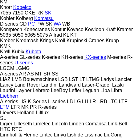
KM
Knorr
Kobelco
7055
7150
CKE
RK
SK
Kohler
Kolberg
Komatsu
D series
GD
PC
PW
SK
WA
WB
Komptech
Konecranes
Kontur
Kovaco
Kowloon
Kraft
Kramer
5035
5050
5065
5075
Allrad
KL
KT
Kreber
Kredmash
Krings
Kroll
Krupinski Cranes
Krupp
KMK
Krøll
Kubix
Kubota
A-series
GL-series
K-series
KH-series
KX-series
M-series
R-
series
U-series
LGCM
LGMG
A-series
AR
AS
MT
SR
SS
LIAZ
LMB Bouwmachines
LSB
LST
LT
LTMG
Ladys
Lancier
Lancy
Land Rover
Landini
Landward
Laser-Grader
Laski
Laurini
Layher
Lebrero
LeeBoy
Leffer
Leguan
Liba
Libra
Liebherr
A-series
HS
K-Series
L-series
LB
LG
LH
LR
LRB
LTC
LTF
LTM
LTR
MK
PR
R-series
Lievers Holland
Liftlux
SL
Ligier
Lilleseth
Limetec
Lincoln
Linden Comansa
Link-Belt
HTC
RTC
Linnhoff & Henne
Lintec
Linyu
Lishide
Lissmac
LiuGong