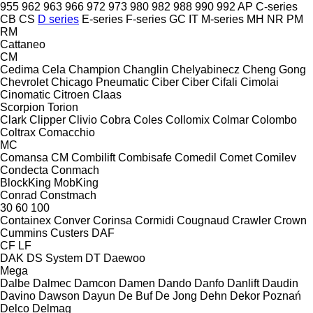
955
962
963
966
972
973
980
982
988
990
992
AP
C-series
CB
CS
D series
E-series
F-series
GC
IT
M-series
MH
NR
PM
RM
Cattaneo
CM
Cedima
Cela
Champion
Changlin
Chelyabinecz
Cheng Gong
Chevrolet
Chicago Pneumatic
Ciber
Ciber
Cifali
Cimolai
Cinomatic
Citroen
Claas
Scorpion
Torion
Clark
Clipper
Clivio
Cobra
Coles
Collomix
Colmar
Colombo
Coltrax
Comacchio
MC
Comansa CM
Combilift
Combisafe
Comedil
Comet
Comilev
Condecta
Conmach
BlockKing
MobKing
Conrad
Constmach
30
60
100
Containex
Conver
Corinsa
Cormidi
Cougnaud
Crawler
Crown
Cummins
Custers
DAF
CF
LF
DAK
DS System
DT
Daewoo
Mega
Dalbe
Dalmec
Damcon
Damen
Dando
Danfo
Danlift
Daudin
Davino
Dawson
Dayun
De Buf
De Jong
Dehn
Dekor Poznań
Delco
Delmag