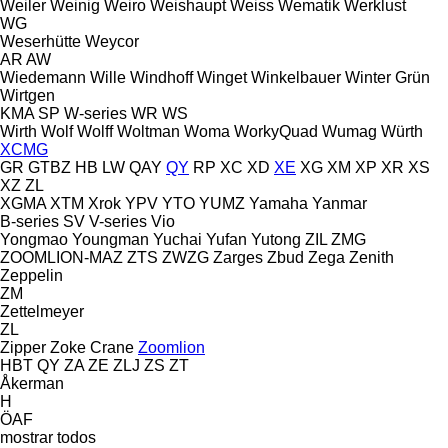
Weiler
Weinig
Weiro
Weishaupt
Weiss
Wematik
Werklust
WG
Weserhütte
Weycor
AR
AW
Wiedemann
Wille
Windhoff
Winget
Winkelbauer
Winter Grün
Wirtgen
KMA
SP
W-series
WR
WS
Wirth
Wolf
Wolff
Woltman
Woma
WorkyQuad
Wumag
Würth
XCMG
GR
GTBZ
HB
LW
QAY
QY
RP
XC
XD
XE
XG
XM
XP
XR
XS
XZ
ZL
XGMA
XTM
Xrok
YPV
YTO
YUMZ
Yamaha
Yanmar
B-series
SV
V-series
Vio
Yongmao
Youngman
Yuchai
Yufan
Yutong
ZIL
ZMG
ZOOMLION-MAZ
ZTS
ZWZG
Zarges
Zbud
Zega
Zenith
Zeppelin
ZM
Zettelmeyer
ZL
Zipper
Zoke Crane
Zoomlion
HBT
QY
ZA
ZE
ZLJ
ZS
ZT
Åkerman
H
ÖAF
mostrar todos