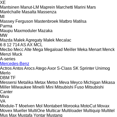
XE
Mantsinen
Manut-LM
Maprein
Marchetti
Marini
Mars
Maréchalle
Masalta
Massenza
MI
Massey Ferguson
Mastenbroek
Matbro
Matilsa
Parma
Maupu
Maxmoduler
Mazaka
MW
Mazda
Małek Agregaty
Małek
Mecalac
6
8
12
714
AS
AX
MCL
Mecbo
Mecc Alte
Mega
Megaload
Meiller
Meka
Menart
Menck
Menzi Muck
A-series
Mercedes-Benz
Actros
Antos
Arocs
Atego
Axor
S-Class
SK
Sprinter
Unimog
Merlo
DBM
TF
Messersi
Metalika
Metax
Metso
Meva
Meyco
Michigan
Mikasa
Miller
Milwaukee
Minelli
Mini
Mitsubishi Fuso
Mitsubishi
Canter
Miva
VA
Module-T
Moelven
Mol
Montabert
Morooka
MotoCut
Movax
Movex
Mueller
MultiOne
Multicar
Multiloader
Multiquip
Multitel
Mus Max
Mustafa Yontar
Mustang