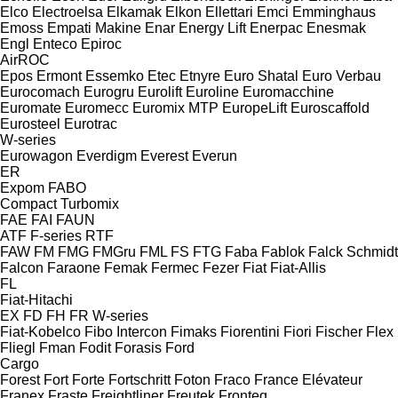
Elco
Electroelsa
Elkamak
Elkon
Ellettari
Emci
Emminghaus
Emoss
Empati Makine
Enar
Energy Lift
Enerpac
Enesmak
Engl
Enteco
Epiroc
AirROC
Epos
Ermont
Essemko
Etec
Etnyre
Euro Shatal
Euro Verbau
Eurocomach
Eurogru
Eurolift
Euroline
Euromacchine
Euromate
Euromecc
Euromix MTP
EuropeLift
Euroscaffold
Eurosteel
Eurotrac
W-series
Eurowagon
Everdigm
Everest
Everun
ER
Expom
FABO
Compact
Turbomix
FAE
FAI
FAUN
ATF
F-series
RTF
FAW
FM
FMG
FMGru
FML
FS
FTG
Faba
Fablok
Falck Schmidt
Falcon
Faraone
Femak
Fermec
Fezer
Fiat
Fiat-Allis
FL
Fiat-Hitachi
EX
FD
FH
FR
W-series
Fiat-Kobelco
Fibo Intercon
Fimaks
Fiorentini
Fiori
Fischer
Flex
Fliegl
Fman
Fodit
Forasis
Ford
Cargo
Forest
Fort
Forte
Fortschritt
Foton
Fraco
France Elévateur
Franex
Fraste
Freightliner
Freutek
Fronteq