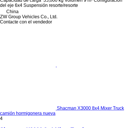
Capacidad de carga
35,000 kg
Volumen
9 m³
Configuración
del eje
6x4
Suspensión
resorte/resorte
China
ZW Group Vehicles Co., Ltd.
Contacte con el vendedor
Shacman X3000 8x4 Mixer Truck
camión hormigonera nueva
4