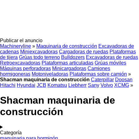
Publicar el anuncio
Machineryline
»
Maquinaria de construcción
Excavadoras de
cadenas
Miniexcavadoras
Cargadoras de ruedas
Plataformas
de tijera
Grúas todo terreno
Bulldozers
Excavadoras de ruedas
Retroexcavadoras
Plataformas articuladas
Grúas móviles
Máquinas perforadoras
Minicargadoras
Camiones
hormigoneras
Motoniveladoras
Plataformas sobre camión
»
Shacman maquinaria de construcción
Caterpillar
Doosan
Hitachi
Hyundai
JCB
Komatsu
Liebherr
Sany
Volvo
XCMG
»
Shacman maquinaria de
construcción
Categoría
maquinaria para hormigón