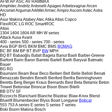
AFW
AP
ASC
AV
RAMMAX
Amphitec
Andritz
Antonelli
Apageo
Arbetsvagnar
Arcen
Arcomet
Argumat
ArkMet
Armec
Arnpro
Ascom
Astec
Astra
HD
Asur Makina
Atabey
Atec
Atika
Atlas Copco
FlexiROC
LG
ROC
SmartROC
Atlas
1304
1404
1604
AR
MH
W series
Attack
Ausa
Avant
400 - series
500 - series
700 - series
Avia
BGP
BHS
BKM
BMC
BMS
BOMAG
BC
BF
BM
BP
BT
BVP
BW
MPH
BQ
BT
Babaoğlu
Bafalt
Bagela
Banut
Baoli
Barber-Greene
Barford
Barin
Baron
Barreto
Bartell
Barth
Baryval
Batmatic
Bauer
BG
RG
Baumann
Beam
Bear
Beco
Beiben
Bell
Belle
Belloli
Benati
Benazzato
Bendini
Benelli
Benford
Benfra
Benninghoven
Beretta
Berg
Berger Kraus
Bernards
Best
Beta
Betamix
Beton
Trowel
Betonstar
Bironcar
Bison
Bison
Bitelli
BB
DTV
SF
Bizzocchi
Blanchard
Blanche
Blastrac
Blaw-Knox
Blend
Bluelift
Blumenbecker
Blyss
Boart Longyear
Bobcat
553
753
A series
E series
S series
T series
Boki
Boom Makina
Bosch