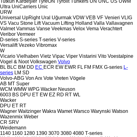
Tutkun Kardeşler
TyreON
Tyrolit
Tünkers
UN
UNC
US
UWM
Ultra
UniCarriers
Unic
URW
Universal
UpRight
Ural
Uğurmak
VDW
VEB
VF Venieri
VLIG
VS
Vacu Stone Lift
Vacuum Lifting Holland
Valla
Vallavagnen
Valmet
Vammas
Vanse
Veekmas
Velox
Vema
Verachtert
Veribor
Vermeer
D-series
S-series
T-series
V-series
Versalift
Vezeko
Vibromax
W
Vicario
Vielhaben
Vietz
Vipac
Viper
Vistarini
Vito
Voestalpine
Vogel & Noot
Volkswagen
Volvo
BL
BLC
BM
DD
EC
ECR
EW
EWR
FL
FM
FMX
G-series
L-
series
LM
SD
Volvo-ABG
Von Arx
Vote
Vreten
Vögele
AB
MT
Super
WCM
WMW
WPG
Wacker Neuson
6003
BS
DPU
ET
EW
EZ
RD
RT
WL
Wacker
DPU
ET
RT
Wagner
Waitzinger
Wakra
Wamet
Warsco
Warynski
Watson
Wazenmix
Weber
CR
SRV
Weidemann
1140
1160
1280
1390
3070
3080
4080
T-series