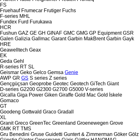
FS
Fruehauf
Frumecar
Frutiger
Fuchs
F-series
MHL
Fundex
Furd
Furukawa
HCR
Fushun
GAZ
GE
GH
GINAF
GMC
GMG
GP Equipment
GSR
Galen
Galizia
Gallmac
Garant
Garbin MakBrent
Garbin
Gayk
HRE
Geawelltech
Geax
EK
Geda
Gehl
R-series
RT
SL
Geismar
Geko
Gelco
Gemsa
Genie
AWP
GR
GS
S series
Z series
Gençgüçsan
Geoprobe
Geotec
Geotech
GiTech
Giant
D-series
G2200
G2300
G2700
G5000
V-series
Gicalla
Giga Power
Giken
Giraffe
Gold Mac
Gold İskele
Gomaco
GT
Goodeng
Gottwald
Graco
Gradall
XL
Granit
Greco
GreenTec
Greenland
Groenewegen
Grove
GMK
RT
TMS
Gru Benedini
Gruse
Guidetti
Guntert & Zimmerman
Göker
Gölz
Günstig
Günter Grossmann
Güriş
Güttler
HANOMAG