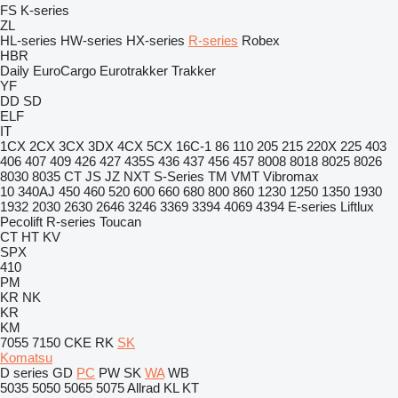
FS
K-series
ZL
HL-series
HW-series
HX-series
R-series
Robex
HBR
Daily
EuroCargo
Eurotrakker
Trakker
YF
DD
SD
ELF
IT
1CX
2CX
3CX
3DX
4CX
5CX
16C-1
86
110
205
215
220X
225
403
406
407
409
426
427
435S
436
437
456
457
8008
8018
8025
8026
8030
8035
CT
JS
JZ
NXT
S-Series
TM
VMT
Vibromax
10
340AJ
450
460
520
600
660
680
800
860
1230
1250
1350
1930
1932
2030
2630
2646
3246
3369
3394
4069
4394
E-series
Liftlux
Pecolift
R-series
Toucan
CT
HT
KV
SPX
410
PM
KR
NK
KR
KM
7055
7150
CKE
RK
SK
Komatsu
D series
GD
PC
PW
SK
WA
WB
5035
5050
5065
5075
Allrad
KL
KT