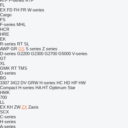
ATF
F-series
RTF
FL
EX
FD
FH
FR
W-series
Cargo
FS
F-series
MHL
HCR
HRE
EK
R-series
RT
SL
AWP
GR
GS
S series
Z series
D-series
G2200
G2300
G2700
G5000
V-series
GT
XL
GMK
RT
TMS
D-series
BG
3307
3412
DV
GRW
H-series
HC
HD
HP
HW
Compact
H-series
HA
HT
Optimum
Star
HMK
700
LL
EX
KH
ZW
ZX
Zaxis
SCX
C-series
H-series
A-series