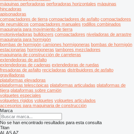
máquinas perforadoras
perforadoras horizontales
máquinas
hincadoras
apisonadoras
compactadores de tierra
compactadores de asfalto
compactadores
de neumáticos
compactadores manuales
rodillos combinados
maquinaria para movimiento de tierra
motoniveladoras
bulldozers
compactadores
niveladoras de arrastre
maquinaria para hormigón
bombas de hormigón
camiones hormigoneras
bombas de hormigón
estacionarias
hormigoneras
tambores mezcladores
maquinaria de construcción de carreteras
extendedoras de asfalto
extendedoras de cadenas
extendedoras de ruedas
fresadoras de asfalto
recicladoras
distribuidores de asfalto
gravilladoras
plataformas elevadoras
plataformas telescópicas
plataformas articuladas
plataformas de
tijera
plataformas sobre camión
volquetes especiales
volquetes rígidos
volquetes
volquetes articulados
accesorios para maquinaria de construcción
Marca
No se han encontrado resultados para esta consulta
Titan
AL
AS
AZ