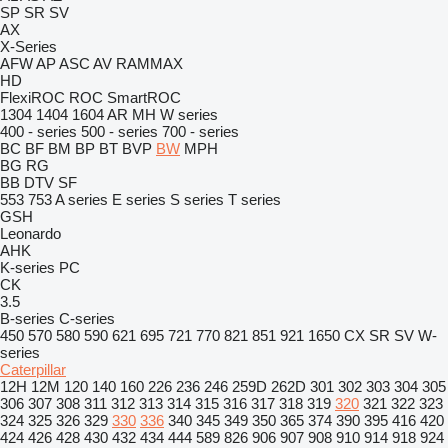
SP
SR
SV
AX
X-Series
AFW
AP
ASC
AV
RAMMAX
HD
FlexiROC
ROC
SmartROC
1304
1404
1604
AR
MH
W series
400 - series
500 - series
700 - series
BC
BF
BM
BP
BT
BVP
BW
MPH
BG
RG
BB
DTV
SF
553
753
A series
E series
S series
T series
GSH
Leonardo
AHK
K-series
PC
CK
3.5
B-series
C-series
450
570
580
590
621
695
721
770
821
851
921
1650
CX
SR
SV
W-
series
Caterpillar
12H
12M
120
140
160
226
236
246
259D
262D
301
302
303
304
305
306
307
308
311
312
313
314
315
316
317
318
319
320
321
322
323
324
325
326
329
330
336
340
345
349
350
365
374
390
395
416
420
424
426
428
430
432
434
444
589
826
906
907
908
910
914
918
924