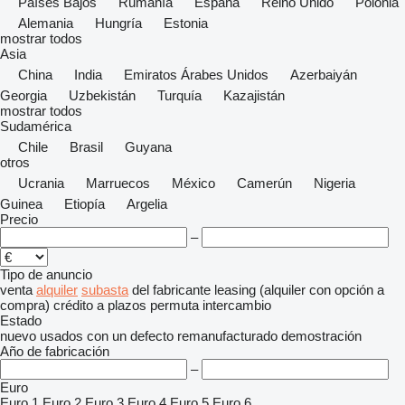
Países Bajos
Rumanía
España
Reino Unido
Polonia
Alemania
Hungría
Estonia
mostrar todos
Asia
China
India
Emiratos Árabes Unidos
Azerbaiyán
Georgia
Uzbekistán
Turquía
Kazajistán
mostrar todos
Sudamérica
Chile
Brasil
Guyana
otros
Ucrania
Marruecos
México
Camerún
Nigeria
Guinea
Etiopía
Argelia
Precio
–
Tipo de anuncio
venta
alquiler
subasta
del fabricante
leasing (alquiler con opción a
compra)
crédito
a plazos
permuta
intercambio
Estado
nuevo
usados
con un defecto
remanufacturado
demostración
Año de fabricación
–
Euro
Euro 1
Euro 2
Euro 3
Euro 4
Euro 5
Euro 6