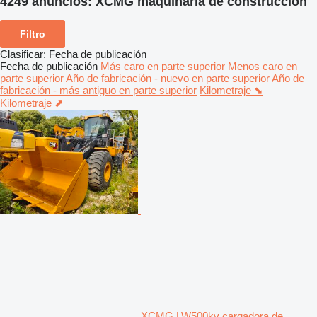
4249 anuncios:
XCMG maquinaria de construcción
Filtro
Clasificar
:
Fecha de publicación
Fecha de publicación
Más caro en parte superior
Menos caro en
parte superior
Año de fabricación - nuevo en parte superior
Año de
fabricación - más antiguo en parte superior
Kilometraje ⬊
Kilometraje ⬈
XCMG LW500kv cargadora de