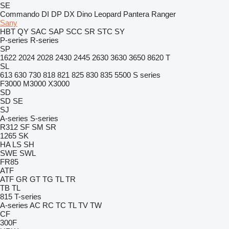
SE
Commando
DI
DP
DX
Dino
Leopard
Pantera
Ranger
Sany
HBT
QY
SAC
SAP
SCC
SR
STC
SY
P-series
R-series
SP
1622
2024
2028
2430
2445
2630
3630
3650
8620 T
SL
613
630
730
818
821
825
830
835
5500
S series
F3000
M3000
X3000
SD
SD
SE
SJ
A-series
S-series
R312
SF
SM
SR
1265
SK
HA
LS
SH
SWE
SWL
FR85
ATF
ATF
GR
GT
TG
TL
TR
TB
TL
815
T-series
A-series
AC
RC
TC
TL
TV
TW
CF
300F