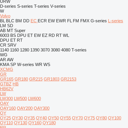
URW
D-series
S-series
T-series
V-series
W
Volvo
BL
BLC
BM
DD
EC
ECR
EW
EWR
FL
FM
FMX
G-series
L-series
LM
SD
AB
MT
Super
6003
BS
DPU
ET
EW
EZ
RD
RT
WL
DPU
ET
RT
CR
SRV
1140
1160
1280
1390
3070
3080
4080
T-series
WG
AR
AW
KMA
SP
W-series
WR
WS
XCMG
GR
GR165
GR180
GR215
GR1803
GR2153
GTBZ
HB
HB62V
LW
LW300
LW500
LW600
QAY
QAY160
QAY200
QAY300
QY
QY25
QY30
QY35
QY40
QY50
QY55
QY70
QY75
QY80
QY100
QY110
QY130
QY160
QY180
RP