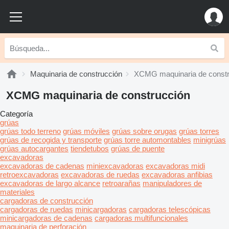
Maquinaria de construcción
XCMG maquinaria de constr
XCMG maquinaria de construcción
Categoría
grúas
grúas todo terreno
grúas móviles
grúas sobre orugas
grúas torres
grúas de recogida y transporte
grúas torre automontables
minigrúas
grúas autocargantes
tiendetubos
grúas de puente
excavadoras
excavadoras de cadenas
miniexcavadoras
excavadoras midi
retroexcavadoras
excavadoras de ruedas
excavadoras anfibias
excavadoras de largo alcance
retroarañas
manipuladores de
materiales
cargadoras de construcción
cargadoras de ruedas
minicargadoras
cargadoras telescópicas
minicargadoras de cadenas
cargadoras multifuncionales
maquinaria de perforación