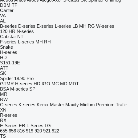
DBM
TF
Canter
VA
AL
B-series
D-series
E-series
L-series
LB
MH
RG
W-series
120
HR
N-series
Cabstar
NT
F-series
L-series
MH
RH
Snake
H-series
HD
S151-19E
ATT
SK
Spider 18.90 Pro
GTMR
H-series
HD
IGO
MC
MD
MDT
BSA
M-series
SP
MR
RW
C-series
K-series
Kerax
Master
Maxity
Midlum
Premium
Trafic
XN
R-series
RX
E-Series
ER
L-Series
LG
655
656
816
919
920
921
922
TS