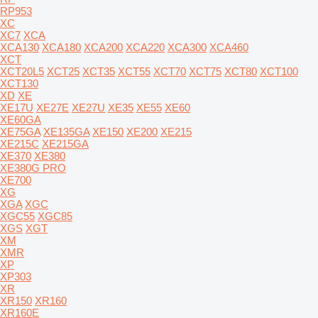
RP953
XC
XC7
XCA
XCA130
XCA180
XCA200
XCA220
XCA300
XCA460
XCT
XCT20L5
XCT25
XCT35
XCT55
XCT70
XCT75
XCT80
XCT100
XCT130
XD
XE
XE17U
XE27E
XE27U
XE35
XE55
XE60
XE60GA
XE75GA
XE135GA
XE150
XE200
XE215
XE215C
XE215GA
XE370
XE380
XE380G PRO
XE700
XG
XGA
XGC
XGC55
XGC85
XGS
XGT
XM
XMR
XP
XP303
XR
XR150
XR160
XR160E