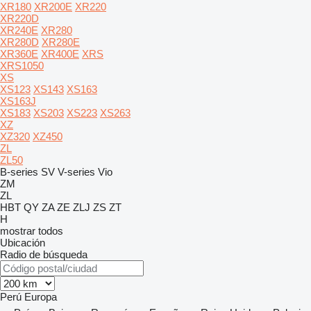
XR180
XR200E
XR220
XR220D
XR240E
XR280
XR280D
XR280E
XR360E
XR400E
XRS
XRS1050
XS
XS123
XS143
XS163
XS163J
XS183
XS203
XS223
XS263
XZ
XZ320
XZ450
ZL
ZL50
B-series
SV
V-series
Vio
ZM
ZL
HBT
QY
ZA
ZE
ZLJ
ZS
ZT
H
mostrar todos
Ubicación
Radio de búsqueda
Perú
Europa