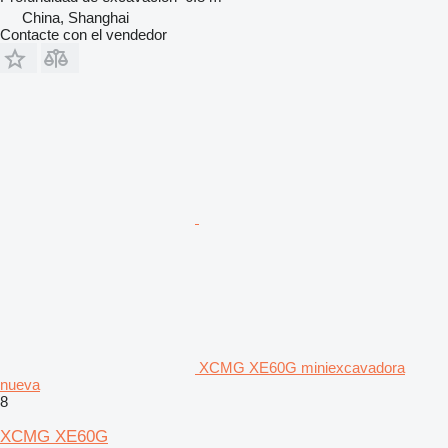
China, Shanghai
Contacte con el vendedor
XCMG XE60G miniexcavadora
nueva
8
XCMG XE60G