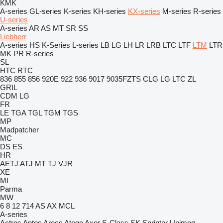
KMK
A-series
GL-series
K-series
KH-series
KX-series
M-series
R-series
U-series
A-series
AR
AS
MT
SR
SS
Liebherr
A-series
HS
K-Series
L-series
LB
LG
LH
LR
LRB
LTC
LTF
LTM
LTR
MK
PR
R-series
SL
HTC
RTC
836
855
856
920E
922
936
9017
9035FZTS
CLG
LG
LTC
ZL
GRIL
CDM
LG
FR
LE
TGA
TGL
TGM
TGS
MP
Madpatcher
MC
DS
ES
HR
AETJ
ATJ
MT
TJ
VJR
XE
MI
Parma
MW
6
8
12
714
AS
AX
MCL
A-series
Actros
Antos
Arocs
Atego
Axor
S-Class
SK
Sprinter
Unimog