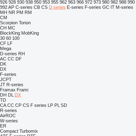
926
928
930
938
950
953
955
962
963
966
972
973
980
982
988
990
992
AP
C-series
CB
CS
D series
E-series
F-series
GC
IT
M-series
MH
NR
PM
RM
CM
Scorpion
Torion
CH
MC
BlockKing
MobKing
30
60
100
CF
LF
Mega
D-series
RH
AC
CC
DF
DK
DX
F-series
JCPT
JT
R-series
Framax
Frami
DH
DL
DX
TD
CA
CC
CP
CS
F series
LP
PL
SD
R-series
AirROC
W-series
ER
Compact
Turbomix