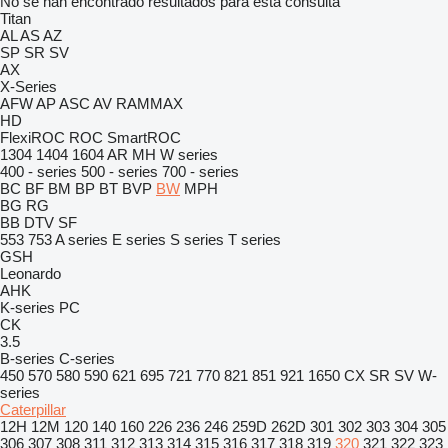
No se han encontrado resultados para esta consulta
Titan
AL
AS
AZ
SP
SR
SV
AX
X-Series
AFW
AP
ASC
AV
RAMMAX
HD
FlexiROC
ROC
SmartROC
1304
1404
1604
AR
MH
W series
400 - series
500 - series
700 - series
BC
BF
BM
BP
BT
BVP
BW
MPH
BG
RG
BB
DTV
SF
553
753
A series
E series
S series
T series
GSH
Leonardo
AHK
K-series
PC
CK
3.5
B-series
C-series
450
570
580
590
621
695
721
770
821
851
921
1650
CX
SR
SV
W-
series
Caterpillar
12H
12M
120
140
160
226
236
246
259D
262D
301
302
303
304
305
306
307
308
311
312
313
314
315
316
317
318
319
320
321
322
323