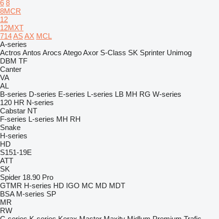
6
8
8MCR
12
12MXT
714
AS
AX
MCL
A-series
Actros
Antos
Arocs
Atego
Axor
S-Class
SK
Sprinter
Unimog
DBM
TF
Canter
VA
AL
B-series
D-series
E-series
L-series
LB
MH
RG
W-series
120
HR
N-series
Cabstar
NT
F-series
L-series
MH
RH
Snake
H-series
HD
S151-19E
ATT
SK
Spider 18.90 Pro
GTMR
H-series
HD
IGO
MC
MD
MDT
BSA
M-series
SP
MR
RW
C-series
K-series
Kerax
Master
Maxity
Midlum
Premium
Trafic