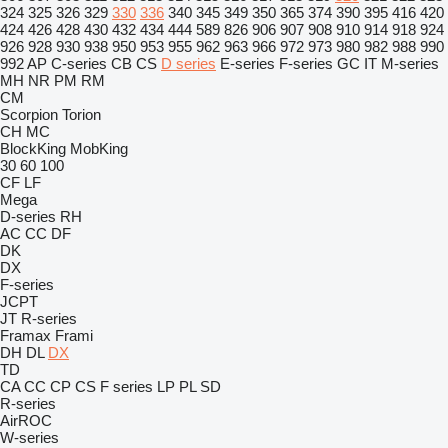
324
325
326
329
330
336
340
345
349
350
365
374
390
395
416
420
424
426
428
430
432
434
444
589
826
906
907
908
910
914
918
924
926
928
930
938
950
953
955
962
963
966
972
973
980
982
988
990
992
AP
C-series
CB
CS
D series
E-series
F-series
GC
IT
M-series
MH
NR
PM
RM
CM
Scorpion
Torion
CH
MC
BlockKing
MobKing
30
60
100
CF
LF
Mega
D-series
RH
AC
CC
DF
DK
DX
F-series
JCPT
JT
R-series
Framax
Frami
DH
DL
DX
TD
CA
CC
CP
CS
F series
LP
PL
SD
R-series
AirROC
W-series