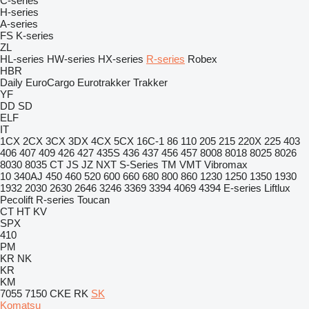
C-series
H-series
A-series
FS
K-series
ZL
HL-series
HW-series
HX-series
R-series
Robex
HBR
Daily
EuroCargo
Eurotrakker
Trakker
YF
DD
SD
ELF
IT
1CX
2CX
3CX
3DX
4CX
5CX
16C-1
86
110
205
215
220X
225
403
406
407
409
426
427
435S
436
437
456
457
8008
8018
8025
8026
8030
8035
CT
JS
JZ
NXT
S-Series
TM
VMT
Vibromax
10
340AJ
450
460
520
600
660
680
800
860
1230
1250
1350
1930
1932
2030
2630
2646
3246
3369
3394
4069
4394
E-series
Liftlux
Pecolift
R-series
Toucan
CT
HT
KV
SPX
410
PM
KR
NK
KR
KM
7055
7150
CKE
RK
SK
Komatsu