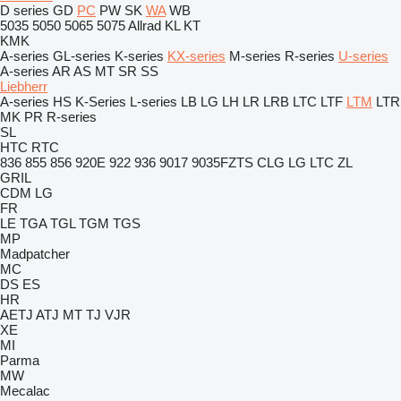
D series
GD
PC
PW
SK
WA
WB
5035
5050
5065
5075
Allrad
KL
KT
KMK
A-series
GL-series
K-series
KX-series
M-series
R-series
U-series
A-series
AR
AS
MT
SR
SS
Liebherr
A-series
HS
K-Series
L-series
LB
LG
LH
LR
LRB
LTC
LTF
LTM
LTR
MK
PR
R-series
SL
HTC
RTC
836
855
856
920E
922
936
9017
9035FZTS
CLG
LG
LTC
ZL
GRIL
CDM
LG
FR
LE
TGA
TGL
TGM
TGS
MP
Madpatcher
MC
DS
ES
HR
AETJ
ATJ
MT
TJ
VJR
XE
MI
Parma
MW
Mecalac