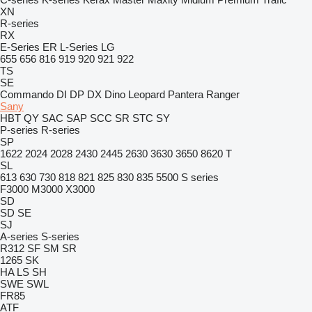
XN
R-series
RX
E-Series
ER
L-Series
LG
655
656
816
919
920
921
922
TS
SE
Commando
DI
DP
DX
Dino
Leopard
Pantera
Ranger
Sany
HBT
QY
SAC
SAP
SCC
SR
STC
SY
P-series
R-series
SP
1622
2024
2028
2430
2445
2630
3630
3650
8620 T
SL
613
630
730
818
821
825
830
835
5500
S series
F3000
M3000
X3000
SD
SD
SE
SJ
A-series
S-series
R312
SF
SM
SR
1265
SK
HA
LS
SH
SWE
SWL
FR85
ATF