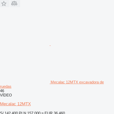
Mecalac 12MTX excavadora de
ruedas
46
VÍDEO
Mecalac 12MTX
S/ 142,400
PLN 157,000
≈ EUR 36,460