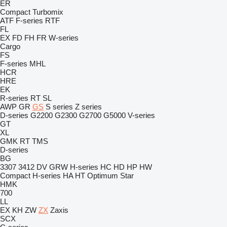
ER
Compact
Turbomix
ATF
F-series
RTF
FL
EX
FD
FH
FR
W-series
Cargo
FS
F-series
MHL
HCR
HRE
EK
R-series
RT
SL
AWP
GR
GS
S series
Z series
D-series
G2200
G2300
G2700
G5000
V-series
GT
XL
GMK
RT
TMS
D-series
BG
3307
3412
DV
GRW
H-series
HC
HD
HP
HW
Compact
H-series
HA
HT
Optimum
Star
HMK
700
LL
EX
KH
ZW
ZX
Zaxis
SCX