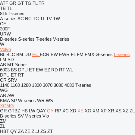
ATF
GR
GT
TG
TL
TR
TB
TL
815
T-series
A-series
AC
RC
TC
TL
TV
TW
CF
300F
URW
D-series
S-series
T-series
V-series
W
Volvo
BL
BLC
BM
DD
EC
ECR
EW
EWR
FL
FM
FMX
G-series
L-series
LM
SD
AB
MT
Super
6003
BS
DPU
ET
EW
EZ
RD
RT
WL
DPU
ET
RT
CR
SRV
1140
1160
1280
1390
3070
3080
4080
T-series
WG
AR
AW
KMA
SP
W-series
WR
WS
XCMG
GR
GTBZ
HB
LW
QAY
QY
RP
XC
XD
XE
XG
XM
XP
XR
XS
XZ
ZL
B-series
SV
V-series
Vio
ZM
ZL
HBT
QY
ZA
ZE
ZLJ
ZS
ZT