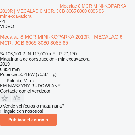
Mecalac 8 MCR MINI-KOPARKA
2019R | MECALAC 6 MCR, JCB 8065 8080 8085 85
miniexcavadora
44
VÍDEO
Mecalac 8 MCR MINI-KOPARKA 2019R | MECALAC 6
MCR, JCB 8065 8080 8085 85
S/ 106,100
PLN 117,000
≈ EUR 27,170
Maquinaria de construcción - miniexcavadora
2019
6,894 m/h
Potencia
55.4 kW (75.37 Hp)
Polonia, Milicz
KM MASZYNY BUDOWLANE
Contacte con el vendedor
¿Vende vehículos o maquinaria?
¡Hagalo con nosotros!
Publicar el anuncio