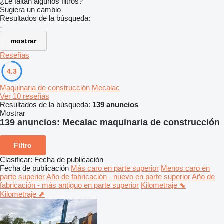
¿Le faltan algunos filtros?
Sugiera un cambio
Resultados de la búsqueda:
-
mostrar
Reseñas
4.3
Maquinaria de construcción Mecalac
Ver 10 reseñas
Resultados de la búsqueda:
139 anuncios
Mostrar
139 anuncios:
Mecalac maquinaria de construcción
Filtro
Clasificar
:
Fecha de publicación
Fecha de publicación
Más caro en parte superior
Menos caro en
parte superior
Año de fabricación - nuevo en parte superior
Año de
fabricación - más antiguo en parte superior
Kilometraje ⬊
Kilometraje ⬈