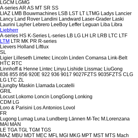
LGCM
LGMG
A-series
AR
AS
MT
SR
SS
LIAZ
LMB Bouwmachines
LSB
LST
LT
LTMG
Ladys
Lancier
Lancy
Land Rover
Landini
Landward
Laser-Grader
Laski
Laurini
Layher
Lebrero
LeeBoy
Leffer
Leguan
Liba
Libra
Liebherr
A-series
HS
K-Series
L-series
LB
LG
LH
LR
LRB
LTC
LTF
LTM
LTR
MK
PR
R-series
Lievers Holland
Liftlux
SL
Ligier
Lilleseth
Limetec
Lincoln
Linden Comansa
Link-Belt
HTC
RTC
Linnhoff & Henne
Lintec
Linyu
Lishide
Lissmac
LiuGong
836
855
856
920E
922
936
9017
9027FZTS
9035FZTS
CLG
LG
LTC
ZL
Ljungby Maskin
Llamada
Locatelli
GRIL
Locust
Lokomo
Loncin
LongGong
Lonking
CDM
LG
Loro & Parisini
Los Antonios
Lovol
FR
Lugong
Lumag
Luna
Lundberg
Lännen
M-Tec
M.Lorenzana
MAI
MAN
LE
TGA
TGL
TGM
TGS
MAZ
MBU
MDT
MEC
MFL
MGI
MKG
MPT
MST
MTS
Mach