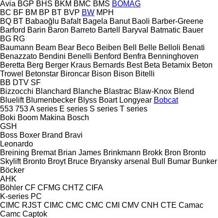
Avia
BGP
BHS
BKM
BMC
BMS
BOMAG
BC
BF
BM
BP
BT
BVP
BW
MPH
BQ
BT
Babaoğlu
Bafalt
Bagela
Banut
Baoli
Barber-Greene
Barford
Barin
Baron
Barreto
Bartell
Baryval
Batmatic
Bauer
BG
RG
Baumann
Beam
Bear
Beco
Beiben
Bell
Belle
Belloli
Benati
Benazzato
Bendini
Benelli
Benford
Benfra
Benninghoven
Beretta
Berg
Berger Kraus
Bernards
Best
Beta
Betamix
Beton
Trowel
Betonstar
Bironcar
Bison
Bison
Bitelli
BB
DTV
SF
Bizzocchi
Blanchard
Blanche
Blastrac
Blaw-Knox
Blend
Bluelift
Blumenbecker
Blyss
Boart Longyear
Bobcat
553
753
A series
E series
S series
T series
Boki
Boom Makina
Bosch
GSH
Boss
Boxer
Brand
Bravi
Leonardo
Breining
Bremat
Brian James
Brinkmann
Brokk
Bron
Bronto
Skylift
Bronto
Broyt
Bruce
Bryansky arsenal
Bull
Bumar
Bunker
Böcker
AHK
Böhler
CF
CFMG
CHTZ
CIFA
K-series
PC
CIMC RJST
CIMC
CMC
CMC
CMI
CMV
CNH
CTE
Camac
Camc
Captok