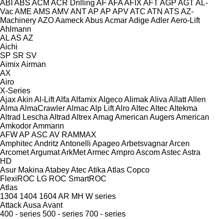
ABI
ABS
ACM
ACR Drilling
AF
AFA
AFIX
AFT
AGP
AGT
AL-
Vac
AME
AMS
AMV
ANT
AP
AP
APV
ATC
ATN
ATS
AZ-
Machinery
AZO
Aameck
Abus
Acmar
Adige
Adler
Aero-Lift
Ahlmann
AL
AS
AZ
Aichi
SP
SR
SV
Aimix
Airman
AX
Airo
X-Series
Ajax
Akin
Al-Lift
Alfa
Alfamix
Algeco
Alimak
Aliva
Allatt
Allen
Alma
AlmaCrawler
Almac
Alp Lift
Alro
Altec
Altec
Altekma
Altrad Lescha
Altrad
Altrex
Amag
American Augers
American
Amkodor
Ammann
AFW
AP
ASC
AV
RAMMAX
Amphitec
Andritz
Antonelli
Apageo
Arbetsvagnar
Arcen
Arcomet
Argumat
ArkMet
Armec
Arnpro
Ascom
Astec
Astra
HD
Asur Makina
Atabey
Atec
Atika
Atlas Copco
FlexiROC
LG
ROC
SmartROC
Atlas
1304
1404
1604
AR
MH
W series
Attack
Ausa
Avant
400 - series
500 - series
700 - series