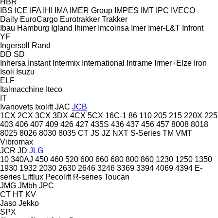
HBR
IBS
ICE
IFA
IHI
IMA
IMER Group
IMPES
IMT
IPC
IVECO
Daily
EuroCargo
Eurotrakker
Trakker
Ibau Hamburg
Igland
Ihimer
Imcoinsa
Imer
Imer-L&T
Infront
YF
Ingersoll Rand
DD
SD
Inhersa
Instant
Intermix
International
Intrame
Irmer+Elze
Iron
Isoli
Isuzu
ELF
Italmacchine
Iteco
IT
Ivanovets
Ixolift
JAC
JCB
1CX
2CX
3CX
3DX
4CX
5CX
16C-1
86
110
205
215
220X
225
403
406
407
409
426
427
435S
436
437
456
457
8008
8018
8025
8026
8030
8035
CT
JS
JZ
NXT
S-Series
TM
VMT
Vibromax
JCR
JD
JLG
10
340AJ
450
460
520
600
660
680
800
860
1230
1250
1350
1930
1932
2030
2630
2646
3246
3369
3394
4069
4394
E-
series
Liftlux
Pecolift
R-series
Toucan
JMG
JMbh
JPC
CT
HT
KV
Jaso
Jekko
SPX