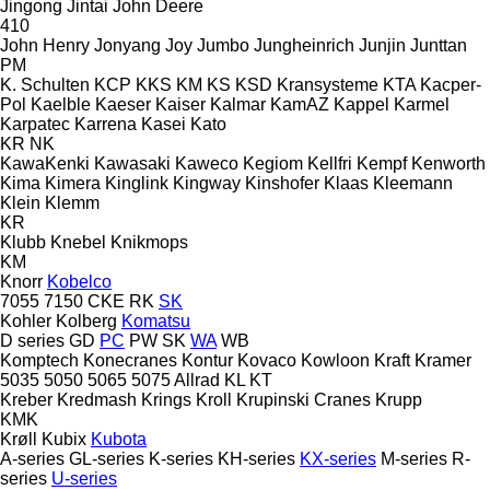
Jingong
Jintai
John Deere
410
John Henry
Jonyang
Joy
Jumbo
Jungheinrich
Junjin
Junttan
PM
K. Schulten
KCP
KKS
KM
KS
KSD Kransysteme
KTA
Kacper-
Pol
Kaelble
Kaeser
Kaiser
Kalmar
KamAZ
Kappel
Karmel
Karpatec
Karrena
Kasei
Kato
KR
NK
KawaKenki
Kawasaki
Kaweco
Kegiom
Kellfri
Kempf
Kenworth
Kima
Kimera
Kinglink
Kingway
Kinshofer
Klaas
Kleemann
Klein
Klemm
KR
Klubb
Knebel
Knikmops
KM
Knorr
Kobelco
7055
7150
CKE
RK
SK
Kohler
Kolberg
Komatsu
D series
GD
PC
PW
SK
WA
WB
Komptech
Konecranes
Kontur
Kovaco
Kowloon
Kraft
Kramer
5035
5050
5065
5075
Allrad
KL
KT
Kreber
Kredmash
Krings
Kroll
Krupinski Cranes
Krupp
KMK
Krøll
Kubix
Kubota
A-series
GL-series
K-series
KH-series
KX-series
M-series
R-
series
U-series