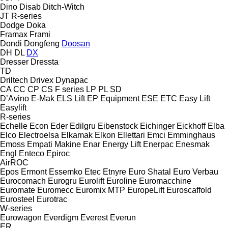
Dino
Disab
Ditch-Witch
JT
R-series
Dodge
Doka
Framax
Frami
Dondi
Dongfeng
Doosan
DH
DL
DX
Dresser
Dressta
TD
Driltech
Drivex
Dynapac
CA
CC
CP
CS
F series
LP
PL
SD
D’Avino
E-Mak
ELS Lift
EP Equipment
ESE
ETC
Easy Lift
Easylift
R-series
Echelle
Econ
Eder
Edilgru
Eibenstock
Eichinger
Eickhoff
Elba
Elco
Electroelsa
Elkamak
Elkon
Ellettari
Emci
Emminghaus
Emoss
Empati Makine
Enar
Energy Lift
Enerpac
Enesmak
Engl
Enteco
Epiroc
AirROC
Epos
Ermont
Essemko
Etec
Etnyre
Euro Shatal
Euro Verbau
Eurocomach
Eurogru
Eurolift
Euroline
Euromacchine
Euromate
Euromecc
Euromix MTP
EuropeLift
Euroscaffold
Eurosteel
Eurotrac
W-series
Eurowagon
Everdigm
Everest
Everun
ER