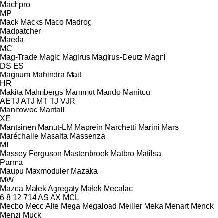
Machpro
MP
Mack
Macks
Maco
Madrog
Madpatcher
Maeda
MC
Mag-Trade
Magic
Magirus
Magirus-Deutz
Magni
DS
ES
Magnum
Mahindra
Mait
HR
Makita
Malmbergs
Mammut
Mando
Manitou
AETJ
ATJ
MT
TJ
VJR
Manitowoc
Mantall
XE
Mantsinen
Manut-LM
Maprein
Marchetti
Marini
Mars
Maréchalle
Masalta
Massenza
MI
Massey Ferguson
Mastenbroek
Matbro
Matilsa
Parma
Maupu
Maxmoduler
Mazaka
MW
Mazda
Małek Agregaty
Małek
Mecalac
6
8
12
714
AS
AX
MCL
Mecbo
Mecc Alte
Mega
Megaload
Meiller
Meka
Menart
Menck
Menzi Muck