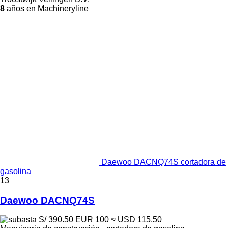
8
años en Machineryline
Daewoo DACNQ74S cortadora de
gasolina
13
Daewoo DACNQ74S
S/ 390.50
EUR 100
≈ USD 115.50