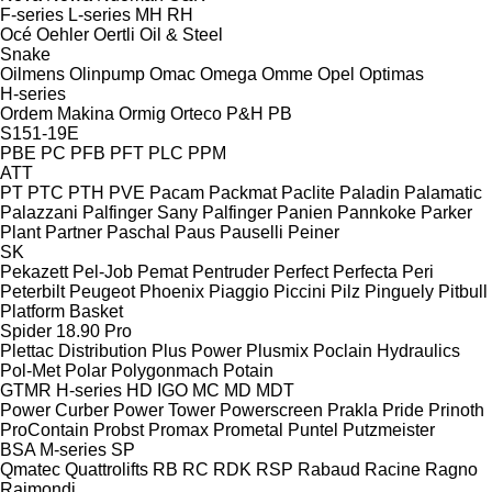
F-series
L-series
MH
RH
Océ
Oehler
Oertli
Oil & Steel
Snake
Oilmens
Olinpump
Omac
Omega
Omme
Opel
Optimas
H-series
Ordem Makina
Ormig
Orteco
P&H
PB
S151-19E
PBE
PC
PFB
PFT
PLC
PPM
ATT
PT
PTC
PTH
PVE
Pacam
Packmat
Paclite
Paladin
Palamatic
Palazzani
Palfinger Sany
Palfinger
Panien
Pannkoke
Parker
Plant
Partner
Paschal
Paus
Pauselli
Peiner
SK
Pekazett
Pel-Job
Pemat
Pentruder
Perfect
Perfecta
Peri
Peterbilt
Peugeot
Phoenix
Piaggio
Piccini
Pilz
Pinguely
Pitbull
Platform Basket
Spider 18.90 Pro
Plettac Distribution
Plus Power
Plusmix
Poclain Hydraulics
Pol-Met
Polar
Polygonmach
Potain
GTMR
H-series
HD
IGO
MC
MD
MDT
Power Curber
Power Tower
Powerscreen
Prakla
Pride
Prinoth
ProContain
Probst
Promax
Prometal
Puntel
Putzmeister
BSA
M-series
SP
Qmatec
Quattrolifts
RB
RC
RDK
RSP
Rabaud
Racine
Ragno
Raimondi