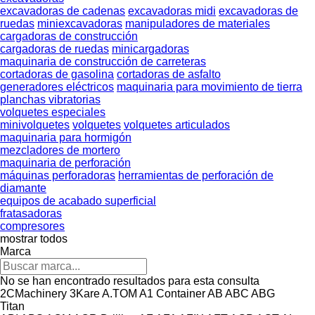
excavadoras de cadenas
excavadoras midi
excavadoras de
ruedas
miniexcavadoras
manipuladores de materiales
cargadoras de construcción
cargadoras de ruedas
minicargadoras
maquinaria de construcción de carreteras
cortadoras de gasolina
cortadoras de asfalto
generadores eléctricos
maquinaria para movimiento de tierra
planchas vibratorias
volquetes especiales
minivolquetes
volquetes
volquetes articulados
maquinaria para hormigón
mezcladores de mortero
maquinaria de perforación
máquinas perforadoras
herramientas de perforación de
diamante
equipos de acabado superficial
fratasadoras
compresores
mostrar todos
Marca
No se han encontrado resultados para esta consulta
2CMachinery
3Kare
A.TOM
A1 Container
AB
ABC
ABG
Titan