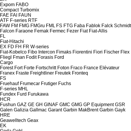
Expom
FABO
Compact
Turbomix
FAE
FAI
FAUN
ATF
F-series
RTF
FAW
FM
FMG
FMGru
FML
FS
FTG
Faba
Fablok
Falck Schmidt
Falcon
Faraone
Femak
Fermec
Fezer
Fiat
Fiat-Allis
FL
Fiat-Hitachi
EX
FD
FH
FR
W-series
Fiat-Kobelco
Fibo Intercon
Fimaks
Fiorentini
Fiori
Fischer
Flex
Fliegl
Fman
Fodit
Forasis
Ford
Cargo
Forest
Fort
Forte
Fortschritt
Foton
Fraco
France Elévateur
Franex
Fraste
Freightliner
Freutek
Fronteq
FS
Fruehauf
Frumecar
Frutiger
Fuchs
F-series
MHL
Fundex
Furd
Furukawa
HCR
Fushun
GAZ
GE
GH
GINAF
GMC
GMG
GP Equipment
GSR
Galen
Galizia
Gallmac
Garant
Garbin MakBrent
Garbin
Gayk
HRE
Geawelltech
Geax
EK
Geda
Gehl