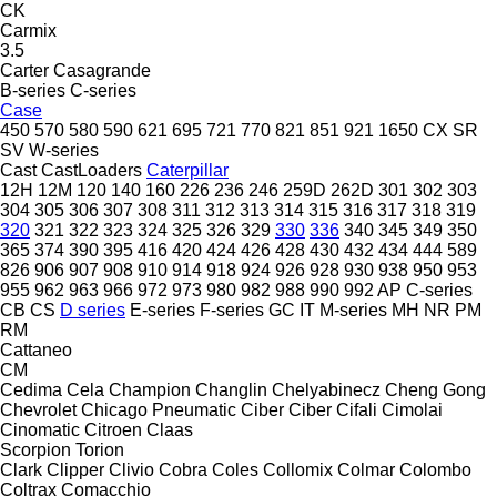
CK
Carmix
3.5
Carter
Casagrande
B-series
C-series
Case
450
570
580
590
621
695
721
770
821
851
921
1650
CX
SR
SV
W-series
Cast
CastLoaders
Caterpillar
12H
12M
120
140
160
226
236
246
259D
262D
301
302
303
304
305
306
307
308
311
312
313
314
315
316
317
318
319
320
321
322
323
324
325
326
329
330
336
340
345
349
350
365
374
390
395
416
420
424
426
428
430
432
434
444
589
826
906
907
908
910
914
918
924
926
928
930
938
950
953
955
962
963
966
972
973
980
982
988
990
992
AP
C-series
CB
CS
D series
E-series
F-series
GC
IT
M-series
MH
NR
PM
RM
Cattaneo
CM
Cedima
Cela
Champion
Changlin
Chelyabinecz
Cheng Gong
Chevrolet
Chicago Pneumatic
Ciber
Ciber
Cifali
Cimolai
Cinomatic
Citroen
Claas
Scorpion
Torion
Clark
Clipper
Clivio
Cobra
Coles
Collomix
Colmar
Colombo
Coltrax
Comacchio