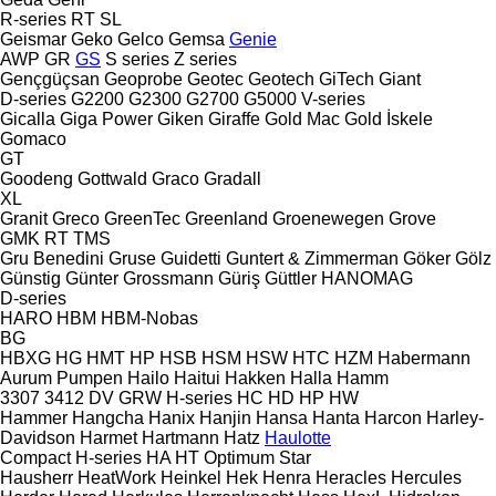
R-series
RT
SL
Geismar
Geko
Gelco
Gemsa
Genie
AWP
GR
GS
S series
Z series
Gençgüçsan
Geoprobe
Geotec
Geotech
GiTech
Giant
D-series
G2200
G2300
G2700
G5000
V-series
Gicalla
Giga Power
Giken
Giraffe
Gold Mac
Gold İskele
Gomaco
GT
Goodeng
Gottwald
Graco
Gradall
XL
Granit
Greco
GreenTec
Greenland
Groenewegen
Grove
GMK
RT
TMS
Gru Benedini
Gruse
Guidetti
Guntert & Zimmerman
Göker
Gölz
Günstig
Günter Grossmann
Güriş
Güttler
HANOMAG
D-series
HARO
HBM
HBM-Nobas
BG
HBXG
HG
HMT
HP
HSB
HSM
HSW
HTC
HZM
Habermann
Aurum Pumpen
Hailo
Haitui
Hakken
Halla
Hamm
3307
3412
DV
GRW
H-series
HC
HD
HP
HW
Hammer
Hangcha
Hanix
Hanjin
Hansa
Hanta
Harcon
Harley-
Davidson
Harmet
Hartmann
Hatz
Haulotte
Compact
H-series
HA
HT
Optimum
Star
Hausherr
HeatWork
Heinkel
Hek
Henra
Heracles
Hercules