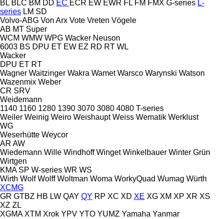
BL
BLC
BM
DD
EC
ECR
EW
EWR
FL
FM
FMX
G-series
L-
series
LM
SD
Volvo-ABG
Von Arx
Vote
Vreten
Vögele
AB
MT
Super
WCM
WMW
WPG
Wacker Neuson
6003
BS
DPU
ET
EW
EZ
RD
RT
WL
Wacker
DPU
ET
RT
Wagner
Waitzinger
Wakra
Wamet
Warsco
Warynski
Watson
Wazenmix
Weber
CR
SRV
Weidemann
1140
1160
1280
1390
3070
3080
4080
T-series
Weiler
Weinig
Weiro
Weishaupt
Weiss
Wematik
Werklust
WG
Weserhütte
Weycor
AR
AW
Wiedemann
Wille
Windhoff
Winget
Winkelbauer
Winter Grün
Wirtgen
KMA
SP
W-series
WR
WS
Wirth
Wolf
Wolff
Woltman
Woma
WorkyQuad
Wumag
Würth
XCMG
GR
GTBZ
HB
LW
QAY
QY
RP
XC
XD
XE
XG
XM
XP
XR
XS
XZ
ZL
XGMA
XTM
Xrok
YPV
YTO
YUMZ
Yamaha
Yanmar