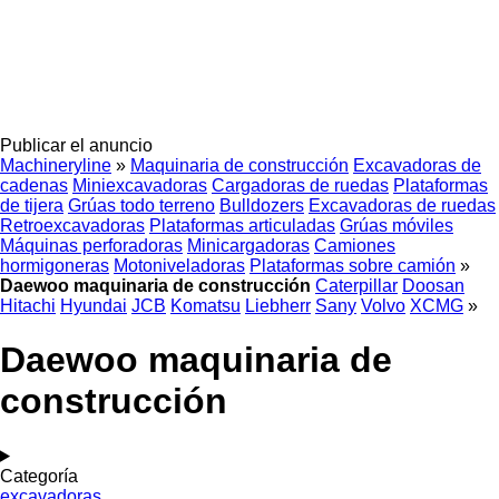
Publicar el anuncio
Machineryline
»
Maquinaria de construcción
Excavadoras de
cadenas
Miniexcavadoras
Cargadoras de ruedas
Plataformas
de tijera
Grúas todo terreno
Bulldozers
Excavadoras de ruedas
Retroexcavadoras
Plataformas articuladas
Grúas móviles
Máquinas perforadoras
Minicargadoras
Camiones
hormigoneras
Motoniveladoras
Plataformas sobre camión
»
Daewoo maquinaria de construcción
Caterpillar
Doosan
Hitachi
Hyundai
JCB
Komatsu
Liebherr
Sany
Volvo
XCMG
»
Daewoo maquinaria de
construcción
Categoría
excavadoras