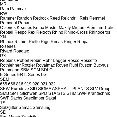
MR
Ram
Rammax
RW
Rammer
Randon
Redrock
Reed
Reichdrill
Reis
Remmel
Remodul
Renault
C-series
K-series
Kerax
Master
Maxity
Midlum
Premium
Trafic
Reptail
Respo
Rex
Rexroth
Rhino
Rhino-Cross
Rhinoceros
XN
Rhinox
Richier
Riello
Rigo
Rimas
Ringer
Rippa
R-series
Rivard
Roadtec
RX
Robbins
Robert
Robin
Rohr Bagger
Rosco
Rossetto
Rothlehner
Rotzler
Royalmac
Royen
Rubi
Ruston Bucyrus
Ruthmann
SBM
SCM
SDLG
E-Series
ER
L-Series
LG
SEM
655
656
816
919
920
921
922
SEW-Eurodrive
SID
SIGMA ASPHALT PLANTS
SLV Group
SMB
SMT Stichweh
SPD
STA
STS
STiM
SWF Krantechnik
SWF
Sachs
Saeclimber
Sakai
TS
Salzgitter
Samac
Samsung
SE
San Marco
Sandvik