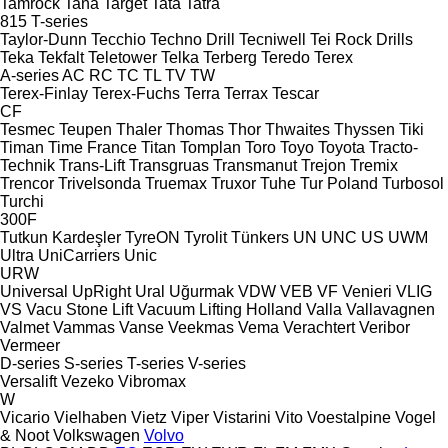
Tamrock
Tana
Target
Tata
Tatra
815
T-series
Taylor-Dunn
Tecchio
Techno Drill
Tecniwell
Tei Rock Drills
Teka
Tekfalt
Teletower
Telka
Terberg
Teredo
Terex
A-series
AC
RC
TC
TL
TV
TW
Terex-Finlay
Terex-Fuchs
Terra
Terrax
Tescar
CF
Tesmec
Teupen
Thaler
Thomas
Thor
Thwaites
Thyssen
Tiki
Timan
Time France
Titan
Tomplan
Toro
Toyo
Toyota
Tracto-
Technik
Trans-Lift
Transgruas
Transmanut
Trejon
Tremix
Trencor
Trivelsonda
Truemax
Truxor
Tuhe
Tur Poland
Turbosol
Turchi
300F
Tutkun Kardeşler
TyreON
Tyrolit
Tünkers
UN
UNC
US
UWM
Ultra
UniCarriers
Unic
URW
Universal
UpRight
Ural
Uğurmak
VDW
VEB
VF Venieri
VLIG
VS
Vacu Stone Lift
Vacuum Lifting Holland
Valla
Vallavagnen
Valmet
Vammas
Vanse
Veekmas
Vema
Verachtert
Veribor
Vermeer
D-series
S-series
T-series
V-series
Versalift
Vezeko
Vibromax
W
Vicario
Vielhaben
Vietz
Viper
Vistarini
Vito
Voestalpine
Vogel
& Noot
Volkswagen
Volvo