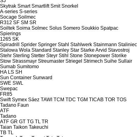
SJ
Skytrak
Smart
Smartlift
Smit
Snorkel
A-series
S-series
Socage
Soilmec
R312
SF
SM
SR
Soiltek
Soima
Solmec
Solus
Somero
Soukkio
Spatpac
Spierings
1265
SK
Spiradrill
Sprider
Springer
Stahl
Stahlwerk
Stainmann
Staliniec
Stalowa Wola
Standard
Stanley
Star
Starke Arvid
Stavostroj
Stehr
Sterling
Stetter
Steyr
Stihl
Stone
Stonepower
Storike
Stow
Strassmayr
Streumaster
Striegel
Strimech
Suihe
Sullair
Sumab
Sumitomo
HA
LS
SH
Sun Container
Sunward
SWE
SWL
Swepac
FR85
Swift
Symex
Sáez
TAWI
TCM
TDC
TGM
TICAB
TOR
TOS
Tadano Faun
ATF
Tadano
ATF
GR
GT
TG
TL
TR
Taian
Taikon
Takeuchi
TB
TL