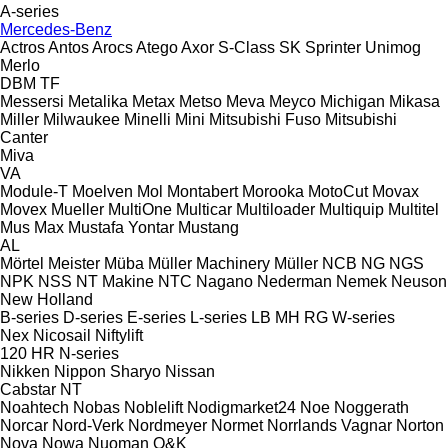
A-series
Mercedes-Benz
Actros
Antos
Arocs
Atego
Axor
S-Class
SK
Sprinter
Unimog
Merlo
DBM
TF
Messersi
Metalika
Metax
Metso
Meva
Meyco
Michigan
Mikasa
Miller
Milwaukee
Minelli
Mini
Mitsubishi Fuso
Mitsubishi
Canter
Miva
VA
Module-T
Moelven
Mol
Montabert
Morooka
MotoCut
Movax
Movex
Mueller
MultiOne
Multicar
Multiloader
Multiquip
Multitel
Mus Max
Mustafa Yontar
Mustang
AL
Mörtel Meister
Müba
Müller Machinery
Müller
NCB
NG
NGS
NPK
NSS
NT Makine
NTC
Nagano
Nederman
Nemek
Neuson
New Holland
B-series
D-series
E-series
L-series
LB
MH
RG
W-series
Nex
Nicosail
Niftylift
120
HR
N-series
Nikken
Nippon Sharyo
Nissan
Cabstar
NT
Noahtech
Nobas
Noblelift
Nodigmarket24
Noe
Noggerath
Norcar
Nord-Verk
Nordmeyer
Normet
Norrlands Vagnar
Norton
Nova
Nowa
Nuoman
O&K