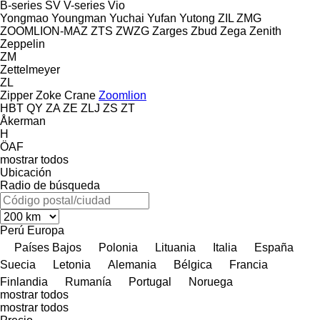
B-series
SV
V-series
Vio
Yongmao
Youngman
Yuchai
Yufan
Yutong
ZIL
ZMG
ZOOMLION-MAZ
ZTS
ZWZG
Zarges
Zbud
Zega
Zenith
Zeppelin
ZM
Zettelmeyer
ZL
Zipper
Zoke Crane
Zoomlion
HBT
QY
ZA
ZE
ZLJ
ZS
ZT
Åkerman
H
ÖAF
mostrar todos
Ubicación
Radio de búsqueda
Perú
Europa
Países Bajos
Polonia
Lituania
Italia
España
Suecia
Letonia
Alemania
Bélgica
Francia
Finlandia
Rumanía
Portugal
Noruega
mostrar todos
mostrar todos