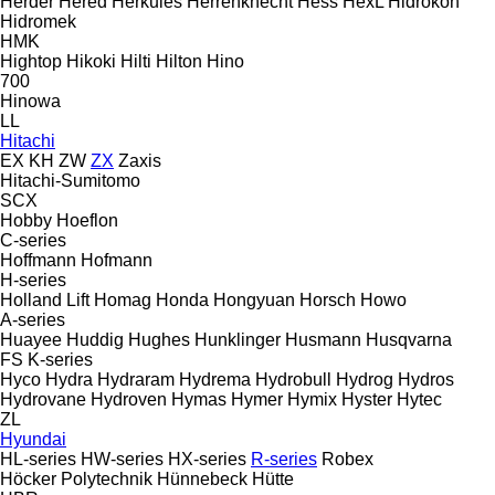
Herder
Hered
Herkules
Herrenknecht
Hess
HexL
Hidrokon
Hidromek
HMK
Hightop
Hikoki
Hilti
Hilton
Hino
700
Hinowa
LL
Hitachi
EX
KH
ZW
ZX
Zaxis
Hitachi-Sumitomo
SCX
Hobby
Hoeflon
C-series
Hoffmann
Hofmann
H-series
Holland Lift
Homag
Honda
Hongyuan
Horsch
Howo
A-series
Huayee
Huddig
Hughes
Hunklinger
Husmann
Husqvarna
FS
K-series
Hyco
Hydra
Hydraram
Hydrema
Hydrobull
Hydrog
Hydros
Hydrovane
Hydroven
Hymas
Hymer
Hymix
Hyster
Hytec
ZL
Hyundai
HL-series
HW-series
HX-series
R-series
Robex
Höcker Polytechnik
Hünnebeck
Hütte