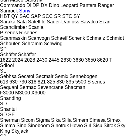
Commando
DI
DP
DX
Dino
Leopard
Pantera
Ranger
Sanrock
Sany
HBT
QY
SAC
SAP
SCC
SR
STC
SY
Saraka
Sata
Satellite
Sauer-Danfoss
Savalco
Scan
Scanclimber
Scania
P-series
R-series
Scanmaskin
Scanvogn
Schaeff
Schenk
Schmalz
Schmidt
Schouten
Schramm
Schwing
SP
Schäfer
Schäffer
1622
2024
2028
2430
2445
2630
3630
3650
8620 T
Sdlool
SL
Sebhsa
Secatol
Secmair
Semix
Sennebogen
613
630
730
818
821
825
830
835
5500
S series
Sequani
Sermac
Sevencrane
Shacman
F3000
M3000
X3000
Shanding
SD
Shantui
SD
SE
Sherman
Sicom
Sigma
Sika
Silla
Simem
Simesa
Simex
Simma
Sino
Sinoboom
Sinotruk Howo
Sirl
Sisu
Sitrak
Sky
King
Skyjack