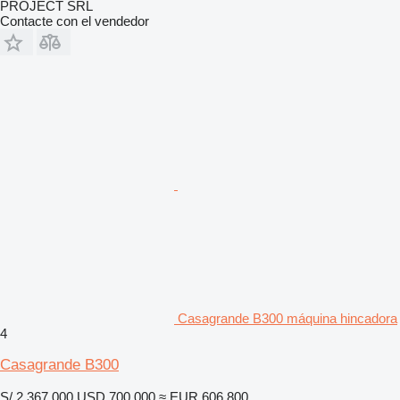
PROJECT SRL
Contacte con el vendedor
Casagrande B300 máquina hincadora
4
Casagrande B300
S/ 2,367,000
USD 700,000
≈ EUR 606,800