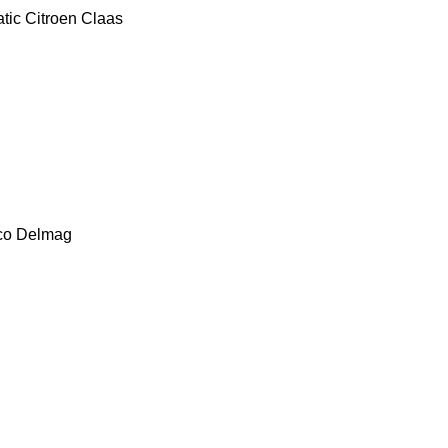
tic
Citroen
Claas
co
Delmag