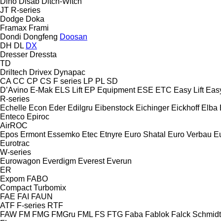
Dino
Disab
Ditch-Witch
JT
R-series
Dodge
Doka
Framax
Frami
Dondi
Dongfeng
Doosan
DH
DL
DX
Dresser
Dressta
TD
Driltech
Drivex
Dynapac
CA
CC
CP
CS
F series
LP
PL
SD
D’Avino
E-Mak
ELS Lift
EP Equipment
ESE
ETC
Easy Lift
Easy
R-series
Echelle
Econ
Eder
Edilgru
Eibenstock
Eichinger
Eickhoff
Elba
Enteco
Epiroc
AirROC
Epos
Ermont
Essemko
Etec
Etnyre
Euro Shatal
Euro Verbau
E
Eurotrac
W-series
Eurowagon
Everdigm
Everest
Everun
ER
Expom
FABO
Compact
Turbomix
FAE
FAI
FAUN
ATF
F-series
RTF
FAW
FM
FMG
FMGru
FML
FS
FTG
Faba
Fablok
Falck Schmidt