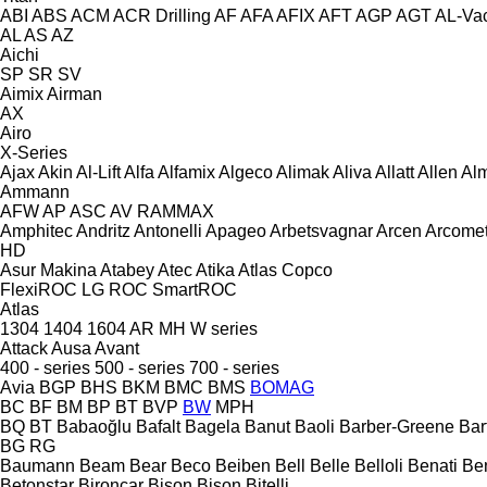
ABI
ABS
ACM
ACR Drilling
AF
AFA
AFIX
AFT
AGP
AGT
AL-Va
AL
AS
AZ
Aichi
SP
SR
SV
Aimix
Airman
AX
Airo
X-Series
Ajax
Akin
Al-Lift
Alfa
Alfamix
Algeco
Alimak
Aliva
Allatt
Allen
Al
Ammann
AFW
AP
ASC
AV
RAMMAX
Amphitec
Andritz
Antonelli
Apageo
Arbetsvagnar
Arcen
Arcome
HD
Asur Makina
Atabey
Atec
Atika
Atlas Copco
FlexiROC
LG
ROC
SmartROC
Atlas
1304
1404
1604
AR
MH
W series
Attack
Ausa
Avant
400 - series
500 - series
700 - series
Avia
BGP
BHS
BKM
BMC
BMS
BOMAG
BC
BF
BM
BP
BT
BVP
BW
MPH
BQ
BT
Babaoğlu
Bafalt
Bagela
Banut
Baoli
Barber-Greene
Bar
BG
RG
Baumann
Beam
Bear
Beco
Beiben
Bell
Belle
Belloli
Benati
Be
Betonstar
Bironcar
Bison
Bison
Bitelli