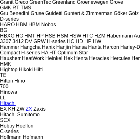
Granit
Greco
GreenTec
Greenland
Groenewegen
Grove
GMK
RT
TMS
Gru Benedini
Gruse
Guidetti
Guntert & Zimmerman
Göker
Gölz
D-series
HARO
HBM
HBM-Nobas
BG
HBXG
HG
HMT
HP
HSB
HSM
HSW
HTC
HZM
Habermann A
3307
3412
DV
GRW
H-series
HC
HD
HP
HW
Hammer
Hangcha
Hanix
Hanjin
Hansa
Hanta
Harcon
Harley-
Compact
H-series
HA
HT
Optimum
Star
Hausherr
HeatWork
Heinkel
Hek
Henra
Heracles
Hercules
Her
HMK
Hightop
Hikoki
Hilti
TE
Hilton
Hino
700
Hinowa
LL
Hitachi
EX
KH
ZW
ZX
Zaxis
Hitachi-Sumitomo
SCX
Hobby
Hoeflon
C-series
Hoffmann
Hofmann