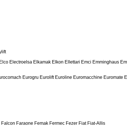
lift
Elco
Electroelsa
Elkamak
Elkon
Ellettari
Emci
Emminghaus
Em
urocomach
Eurogru
Eurolift
Euroline
Euromacchine
Euromate
E
Falcon
Faraone
Femak
Fermec
Fezer
Fiat
Fiat-Allis