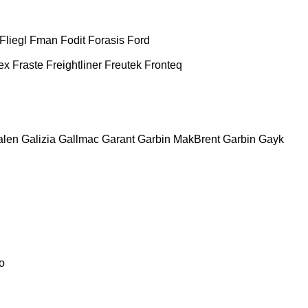
Fliegl
Fman
Fodit
Forasis
Ford
ex
Fraste
Freightliner
Freutek
Fronteq
alen
Galizia
Gallmac
Garant
Garbin MakBrent
Garbin
Gayk
o