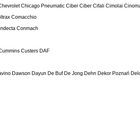
Chevrolet
Chicago Pneumatic
Ciber
Ciber
Cifali
Cimolai
Cinoma
ltrax
Comacchio
ndecta
Conmach
Cummins
Custers
DAF
vino
Dawson
Dayun
De Buf
De Jong
Dehn
Dekor Poznań
Del