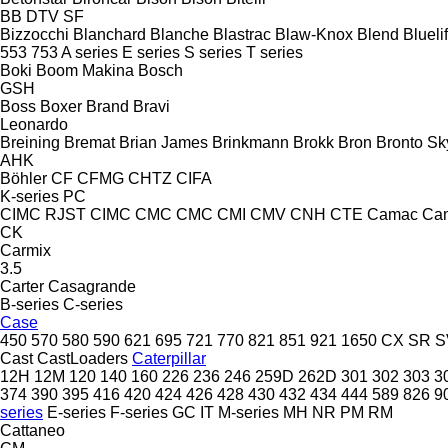
BB
DTV
SF
Bizzocchi
Blanchard
Blanche
Blastrac
Blaw-Knox
Blend
Bluelif
553
753
A series
E series
S series
T series
Boki
Boom Makina
Bosch
GSH
Boss
Boxer
Brand
Bravi
Leonardo
Breining
Bremat
Brian James
Brinkmann
Brokk
Bron
Bronto Sky
AHK
Böhler
CF
CFMG
CHTZ
CIFA
K-series
PC
CIMC RJST
CIMC
CMC
CMC
CMI
CMV
CNH
CTE
Camac
Ca
CK
Carmix
3.5
Carter
Casagrande
B-series
C-series
Case
450
570
580
590
621
695
721
770
821
851
921
1650
CX
SR
S
Cast
CastLoaders
Caterpillar
12H
12M
120
140
160
226
236
246
259D
262D
301
302
303
3
374
390
395
416
420
424
426
428
430
432
434
444
589
826
9
series
E-series
F-series
GC
IT
M-series
MH
NR
PM
RM
Cattaneo