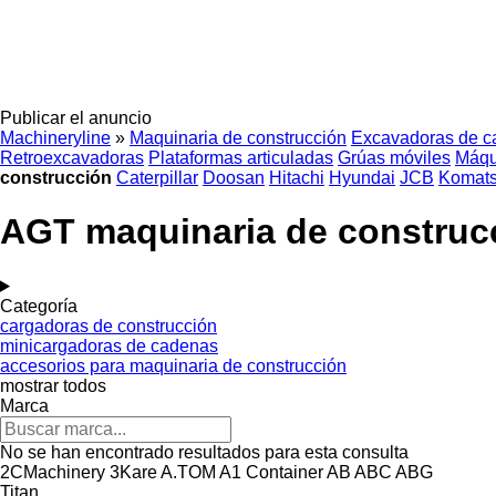
Publicar el anuncio
Machineryline
»
Maquinaria de construcción
Excavadoras de c
Retroexcavadoras
Plataformas articuladas
Grúas móviles
Máqu
construcción
Caterpillar
Doosan
Hitachi
Hyundai
JCB
Komat
AGT maquinaria de construc
Categoría
cargadoras de construcción
minicargadoras de cadenas
accesorios para maquinaria de construcción
mostrar todos
Marca
No se han encontrado resultados para esta consulta
2CMachinery
3Kare
A.TOM
A1 Container
AB
ABC
ABG
Titan