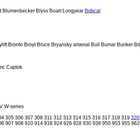
t
Blumenbecker
Blyss
Boart Longyear
Bobcat
lift
Bronto
Broyt
Bruce
Bryansky arsenal
Bull
Bumar
Bunker
Bö
mc
Captok
V
W-series
04
305
306
307
308
311
312
313
314
315
316
317
318
319
320
06
907
908
910
914
918
924
926
928
930
938
950
953
955
962