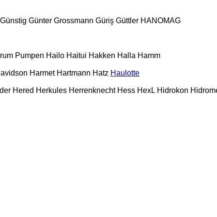
Günstig
Günter Grossmann
Güriş
Güttler
HANOMAG
urum Pumpen
Hailo
Haitui
Hakken
Halla
Hamm
Davidson
Harmet
Hartmann
Hatz
Haulotte
der
Hered
Herkules
Herrenknecht
Hess
HexL
Hidrokon
Hidrom