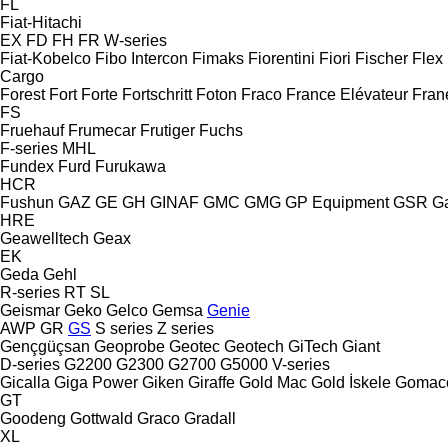
FL
Fiat-Hitachi
EX
FD
FH
FR
W-series
Fiat-Kobelco
Fibo Intercon
Fimaks
Fiorentini
Fiori
Fischer
Flex
Cargo
Forest
Fort
Forte
Fortschritt
Foton
Fraco
France Elévateur
Fran
FS
Fruehauf
Frumecar
Frutiger
Fuchs
F-series
MHL
Fundex
Furd
Furukawa
HCR
Fushun
GAZ
GE
GH
GINAF
GMC
GMG
GP Equipment
GSR
G
HRE
Geawelltech
Geax
EK
Geda
Gehl
R-series
RT
SL
Geismar
Geko
Gelco
Gemsa
Genie
AWP
GR
GS
S series
Z series
Gençgüçsan
Geoprobe
Geotec
Geotech
GiTech
Giant
D-series
G2200
G2300
G2700
G5000
V-series
Gicalla
Giga Power
Giken
Giraffe
Gold Mac
Gold İskele
Gomac
GT
Goodeng
Gottwald
Graco
Gradall
XL