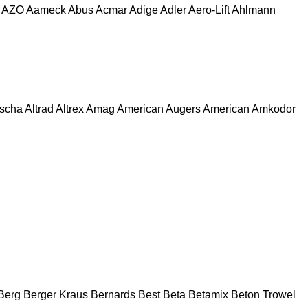
AZO
Aameck
Abus
Acmar
Adige
Adler
Aero-Lift
Ahlmann
escha
Altrad
Altrex
Amag
American Augers
American
Amkodor
Berg
Berger Kraus
Bernards
Best
Beta
Betamix
Beton Trowel