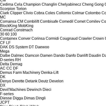
CM
Cedima
Cela
Champion
Changlin
Chelyabinecz
Cheng Gong
Scorpion
Torion
Clark
Clipper
Clivio
Cobra
Coles
Collomix
Colmar
Colombo
Co
MC
Comansa CM
Combilift
Combisafe
Comedil
Comet
Comilev
Co
BlockKing
MobKing
Conrad
Constmach
30
60
100
Containex
Conver
Corinsa
Cormidi
Cougnaud
Crawler
Crown
CF
LF
DAK
DS System
DT
Daewoo
Mega
Dalbe
Dalmec
Damcon
Damen
Dando
Danfo
Danlift
Daudin
Da
D-series
RH
Delta
Demag
AC
CC
DF
Demus Farm Machinery
Denka-Lift
DK
Denyo
Derette
Detank
Deutz
Develon
DX
Devil'Machines
Dewinch
Dieci
F-series
Diesse
Digga
Dimas
Dingli
JCPT