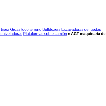
tijera
Grúas todo terreno
Bulldozers
Excavadoras de ruedas
oniveladoras
Plataformas sobre camión
»
AGT maquinaria de