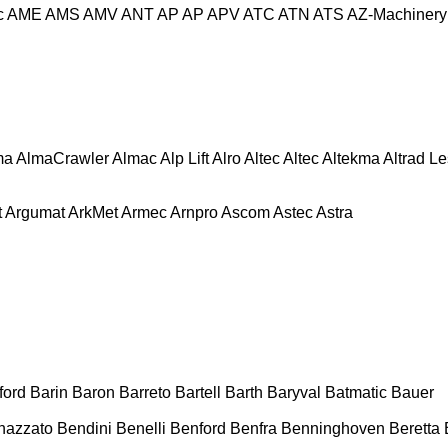
c
AME
AMS
AMV
ANT
AP
AP
APV
ATC
ATN
ATS
AZ-Machinery
ma
AlmaCrawler
Almac
Alp Lift
Alro
Altec
Altec
Altekma
Altrad L
t
Argumat
ArkMet
Armec
Arnpro
Ascom
Astec
Astra
ford
Barin
Baron
Barreto
Bartell
Barth
Baryval
Batmatic
Bauer
nazzato
Bendini
Benelli
Benford
Benfra
Benninghoven
Beretta