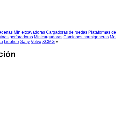
adenas
Miniexcavadoras
Cargadoras de ruedas
Plataformas de 
inas perforadoras
Minicargadoras
Camiones hormigoneras
Mot
su
Liebherr
Sany
Volvo
XCMG
»
ción