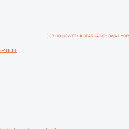
JCB HD110WTT4 KOPARKA KOŁOWA HYDRAD
RTILLT