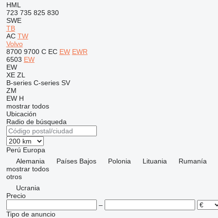
HML
723
735
825
830
SWE
TB
AC
TW
Volvo
8700
9700
C
EC
EW
EWR
6503
EW
EW
XE
ZL
B-series
C-series
SV
ZM
EW
H
mostrar todos
Ubicación
Radio de búsqueda
Perú
Europa
Alemania
Países Bajos
Polonia
Lituania
Rumanía
mostrar todos
otros
Ucrania
Precio
–
Tipo de anuncio