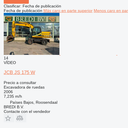
Clasificar
:
Fecha de publicación
Fecha de publicación
Más caro en parte superior
Menos caro en par
14
VÍDEO
JCB JS 175 W
Precio a consultar
Excavadora de ruedas
2006
7,235 m/h
Países Bajos, Roosendaal
BREDI B.V.
Contacte con el vendedor