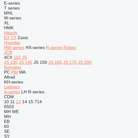
E-series
T series
MHL
W-series
XL
HMK
Hitachi
EX
ZX
Zaxis
Hyundai
HW-series
HX-series
R-series
Robex
JCB
4CX
110
JS
JS 130
JS 145
JS 150
JS 160
JS 175
JS 200
Komatsu
PC
PW
WA
Allrad
KH-series
Liebherr
A-series
LH
R-series
CDM
10
11
12
14
15
714
6503
MH
WE
MH
EB
60
SE
SY