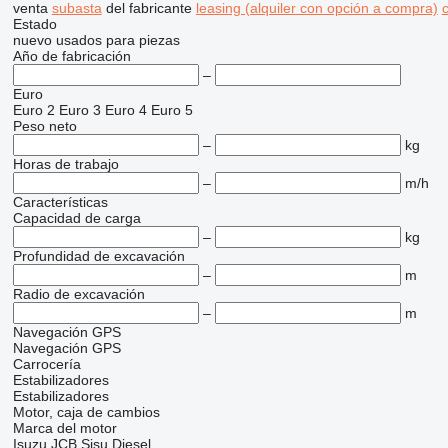
venta
subasta
del fabricante
leasing (alquiler con opción a compra)
c
Estado
nuevo
usados
para piezas
Año de fabricación
–
Euro
Euro 2
Euro 3
Euro 4
Euro 5
Peso neto
–
kg
Horas de trabajo
–
m/h
Características
Capacidad de carga
–
kg
Profundidad de excavación
–
m
Radio de excavación
–
m
Navegación GPS
Navegación GPS
Carrocería
Estabilizadores
Estabilizadores
Motor, caja de cambios
Marca del motor
Isuzu
JCB
Sisu Diesel