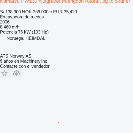
Komatsu PW130 hjulgraver m/engcon rotortilt og to skuffer
S/ 138,300
NOK 389,000
≈ EUR 35,420
Excavadora de ruedas
2006
8,460 m/h
Potencia
76 kW (103 Hp)
Noruega, HEIMDAL
ATS Norway AS
9
años en Machineryline
Contacte con el vendedor