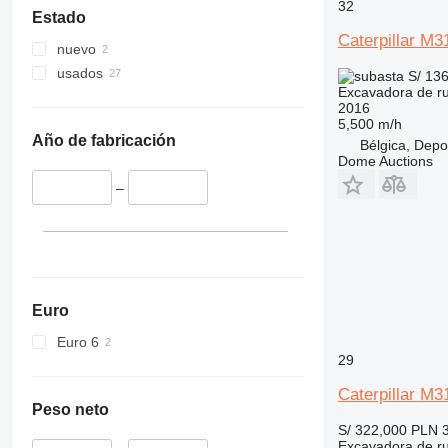
32
Estado
Caterpillar M3
nuevo
usados
S/ 13
Excavadora de r
2016
5,500 m/h
Año de fabricación
Bélgica, Depo
Dome Auctions
–
Euro
Euro 6
29
Caterpillar M3
Peso neto
S/ 322,000
PLN 
Excavadora de r