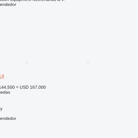
vendedor
14
144,500
≈ USD 167,000
uedas
cy
vendedor