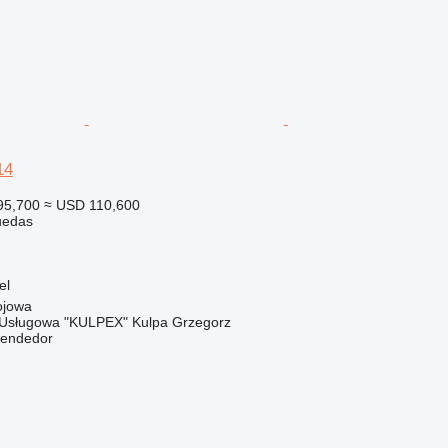
14
95,700
≈ USD 110,600
uedas
el
ojowa
Usługowa "KULPEX" Kulpa Grzegorz
vendedor