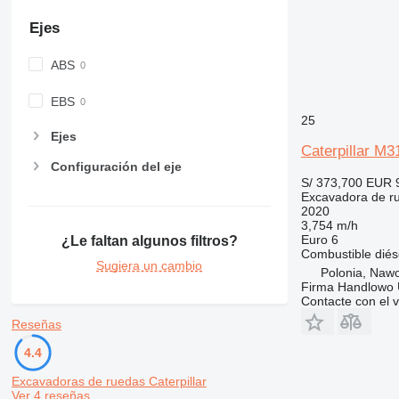
Ejes
ABS
EBS
25
Ejes
Caterpillar M3
Configuración del eje
S/ 373,700
EUR 
Excavadora de r
2020
3,754 m/h
Euro 6
¿Le faltan algunos filtros?
Combustible
diés
Sugiera un cambio
Polonia, Naw
Firma Handlowo 
Contacte con el 
Reseñas
4.4
Excavadoras de ruedas Caterpillar
Ver 4 reseñas