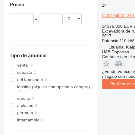
Precio
24
Alemania
M318
Rumanía
M320
Caterpillar 314
–
Bélgica
M322
S/ 376,800
EUR 
Estonia
M325
Excavadora de r
Chequia
2017
Potencia
110 kW 
Francia
Lituania, Klai
mostrar todos
UAB Doportas
Tipo de anuncio
Contacte con el 
venta
¿Vende vehículo
subasta
¡Hagalo con noso
del fabricante
Publicar el a
leasing (alquiler con opción a compra)
crédito
a plazos
permuta
intercambio