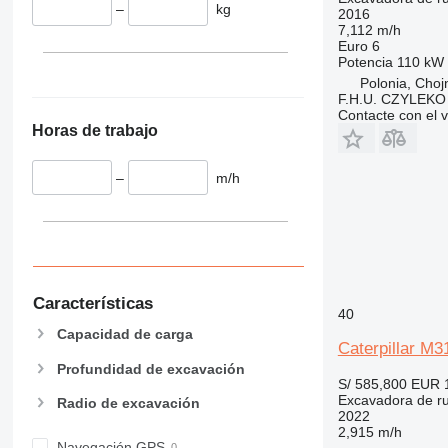
–
kg
2016
7,112 m/h
Euro 6
Potencia
110 kW 
Polonia, Choj
F.H.U. CZYLEKO
Contacte con el 
Horas de trabajo
–
m/h
Características
40
Capacidad de carga
Caterpillar M3
Profundidad de excavación
S/ 585,800
EUR 
Excavadora de r
Radio de excavación
2022
2,915 m/h
Navegación GPS