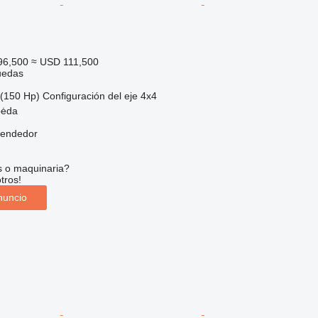
96,500
≈ USD 111,500
uedas
(150 Hp)
Configuración del eje
4x4
pėda
vendedor
s o maquinaria?
tros!
nuncio