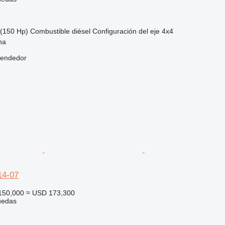
(150 Hp)
Combustible
diésel
Configuración del eje
4x4
na
vendedor
14-07
150,000
≈ USD 173,300
uedas