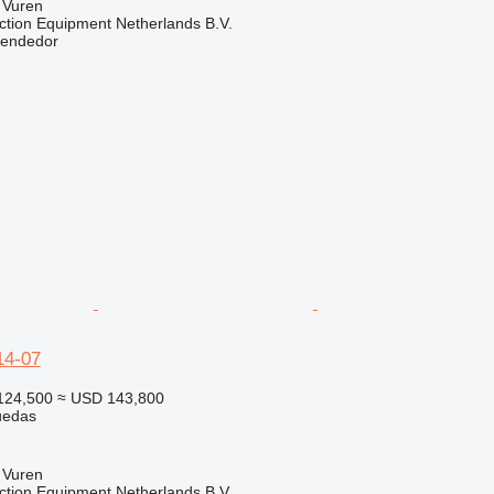
 Vuren
ction Equipment Netherlands B.V.
vendedor
14-07
124,500
≈ USD 143,800
uedas
 Vuren
ction Equipment Netherlands B.V.