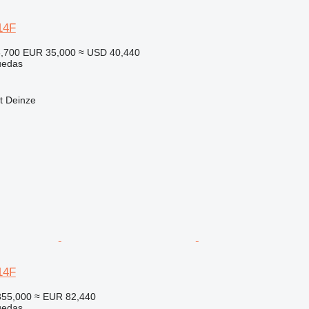
14F
6,700
EUR 35,000
≈ USD 40,440
uedas
t Deinze
14F
355,000
≈ EUR 82,440
uedas