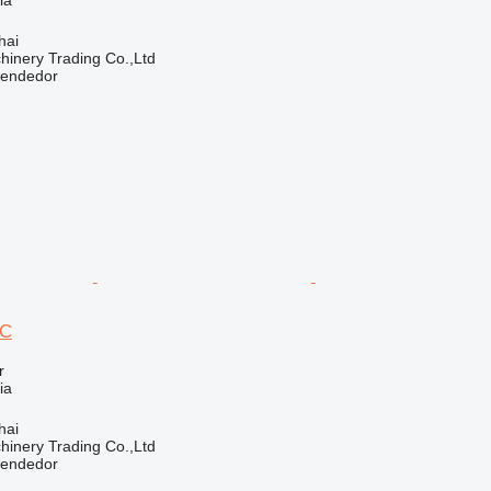
hai
inery Trading Co.,Ltd
vendedor
0C
r
ia
hai
inery Trading Co.,Ltd
vendedor