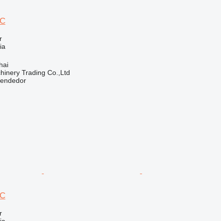
0C
r
ia
hai
inery Trading Co.,Ltd
vendedor
0C
r
ia