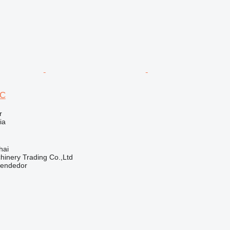
0C
r
ia
hai
inery Trading Co.,Ltd
vendedor