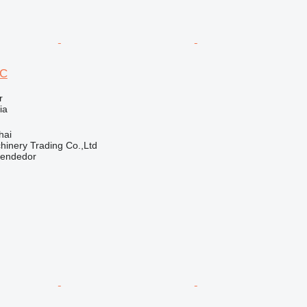
0C
r
ia
hai
inery Trading Co.,Ltd
vendedor