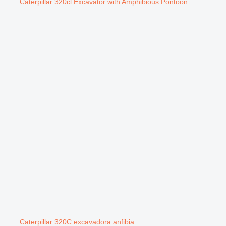
Caterpillar 320cl Excavator with Amphibious Pontoon
Caterpillar 320C excavadora anfibia