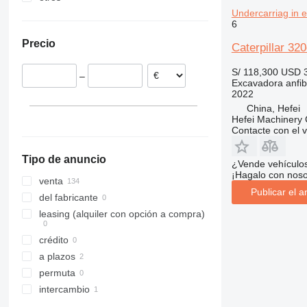
Undercarriag in 
Francia
Ucrania
6
Estonia
Precio
Caterpillar 32
Polonia
Alemania
S/ 118,300
USD 
–
Bélgica
Excavadora anfib
2022
China, Hefei
Hefei Machinery 
Contacte con el 
Tipo de anuncio
¿Vende vehículo
¡Hagalo con noso
venta
Publicar el a
del fabricante
leasing (alquiler con opción a compra)
crédito
a plazos
permuta
intercambio