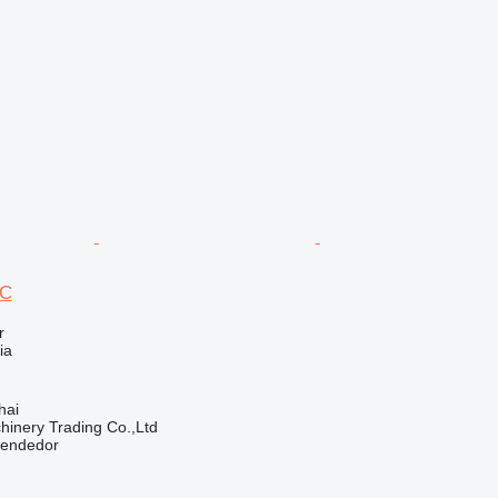
0C
r
ia
hai
inery Trading Co.,Ltd
vendedor