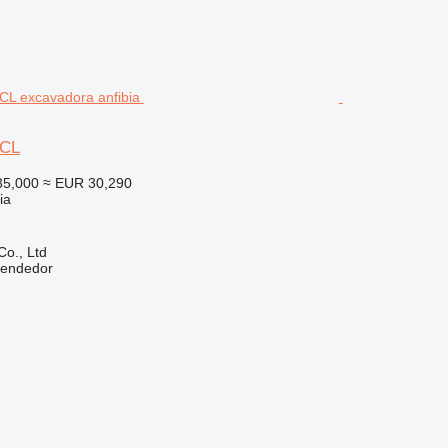
0CL
35,000
≈ EUR 30,290
ia
Co., Ltd
vendedor