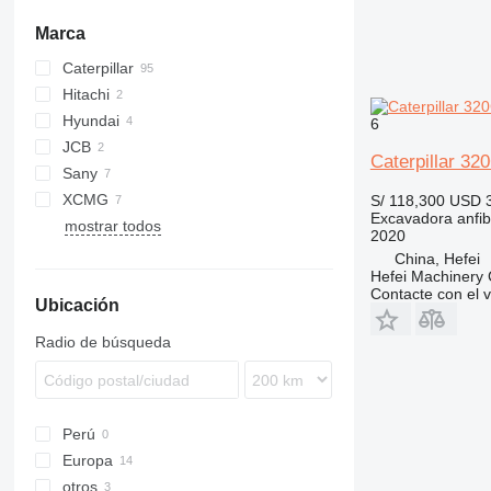
Marca
Caterpillar
320
Hitachi
320
DH
Hyundai
325
EX
6
JCB
330
ZX
R-series
Caterpillar 32
Sany
336
JS
PC
XCMG
830
SWE
S/ 118,300
USD 
Excavadora anfib
mostrar todos
XE
2020
China, Hefei
Hefei Machinery 
Contacte con el 
Ubicación
Radio de búsqueda
Perú
Europa
otros
Países Bajos