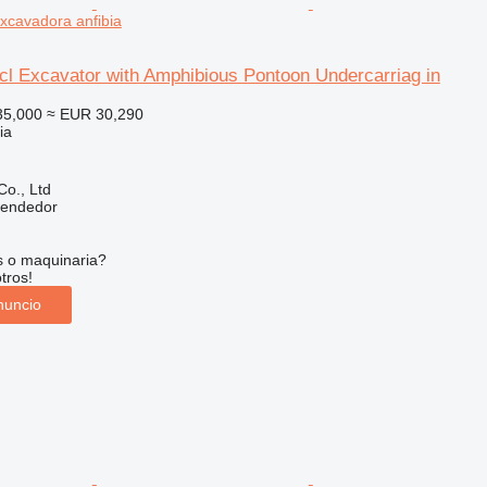
excavadora anfibia
0cl Excavator with Amphibious Pontoon Undercarriag in
35,000
≈ EUR 30,290
ia
Co., Ltd
vendedor
s o maquinaria?
tros!
nuncio