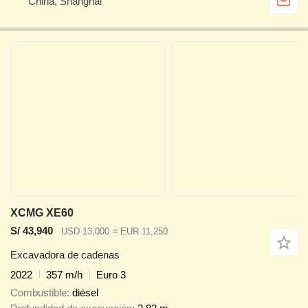
China, Shanghai
XCMG XE60
S/ 43,940
USD 13,000
≈ EUR 11,250
Excavadora de cadenas
2022
357 m/h
Euro 3
Combustible
diésel