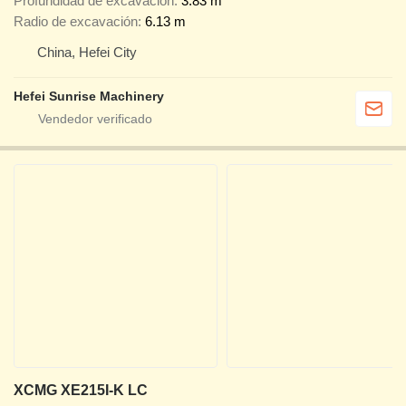
Profundidad de excavación
3.83 m
Radio de excavación
6.13 m
China, Hefei City
Hefei Sunrise Machinery
XCMG XE215I-K LC