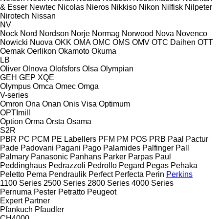
& Esser
Newtec
Nicolas
Nieros
Nikkiso
Nikon
Nilfisk
Nilpeter
Nirotech
Nissan
NV
Nock
Nord
Nordson
Norje
Normag
Norwood
Nova
Novenco
Nowicki
Nuova
OKK
OMA
OMC
OMS
OMV
OTC Daihen
OTT
Oemak
Oerlikon
Okamoto
Okuma
LB
Oliver
Olnova
Olofsfors
Olsa
Olympian
GEH
GEP
XQE
Olympus
Omca
Omec
Omga
V-series
Omron
Ona
Onan
Onis Visa
Optimum
OPTImill
Option
Orma
Orsta
Osama
S2R
PBR
PC
PCM
PE Labellers
PFM
PM
POS
PRB
Paal
Pactur
Pade
Padovani
Pagani
Pago
Palamides
Palfinger
Pall
Palmary
Panasonic
Panhans
Parker
Parpas
Paul
Peddinghaus
Pedrazzoli
Pedrollo
Pegard
Pegas
Pehaka
Peletto
Pema
Pendraulik
Perfect
Perfecta
Perin
Perkins
1100 Series
2500 Series
2800 Series
4000 Series
Pernuma
Pester
Petratto
Peugeot
Expert
Partner
Pfankuch
Pfaudler
CH4000