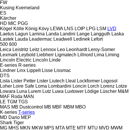
FW
Kusing
Kverneland
ES
Kärcher
HD
MIC
PGG
Kögel
Kölle
König
Kövy
LEWA
LNS
LOIP
LPG
LSM
LVD
Laetus
Lagun
Lamina
Landa
Landini
Lange
Langguth
Laska
Lastek
Lauda
Leadermac
Leadwell
Ledinek
Lefort
500
600
Leica
Leistritz
Leitz
Lennox
Leo
Leonhardt
Leroy-Somer
Lexmark
Leybold
Liebherr
Ligmatech
Lillnord
Lima
Liming
Lincoln Electric
Lincoln
Linde
E-series
R-series
Lindner
Linx
Lippelt
Lisse
Lissmac
DTS
Lista
Lister Petter
Lister
Liutech
Lleal
Lockformer
Logosol
Loher
Loire Safe
Loma
Lombardini
Loncin
Lorch
Lorenz
Lotze
Lowara
Luna
Lurem
Lutz
Luwa
Luxtower
Lödige
Lüscher
M&M
MAF Roda
MAN
LE
TGM
TGS
MAS
MB Dustcontrol
MB
MBF
MBM
MBO
K-series
T-series
MD Dario
MEP
Shark
Tiger
MG
MHS
MKN
MKW
MPS
MTA
MTE
MTF
MTU
MVD
MWM