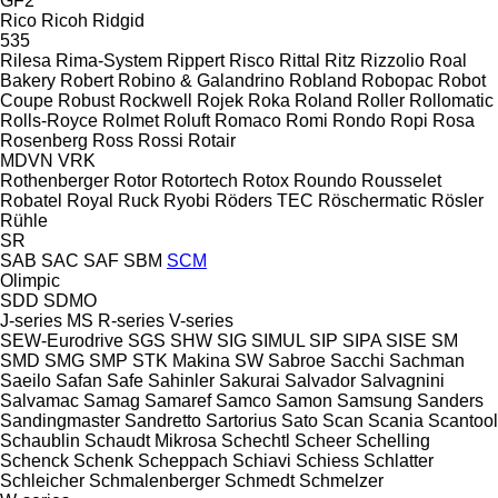
GF2
Rico
Ricoh
Ridgid
535
Rilesa
Rima-System
Rippert
Risco
Rittal
Ritz
Rizzolio
Roal
Bakery
Robert
Robino & Galandrino
Robland
Robopac
Robot
Coupe
Robust
Rockwell
Rojek
Roka
Roland
Roller
Rollomatic
Rolls-Royce
Rolmet
Roluft
Romaco
Romi
Rondo
Ropi
Rosa
Rosenberg
Ross
Rossi
Rotair
MDVN
VRK
Rothenberger
Rotor
Rotortech
Rotox
Roundo
Rousselet
Robatel
Royal
Ruck
Ryobi
Röders TEC
Röschermatic
Rösler
Rühle
SR
SAB
SAC
SAF
SBM
SCM
Olimpic
SDD
SDMO
J-series
MS
R-series
V-series
SEW-Eurodrive
SGS
SHW
SIG
SIMUL
SIP
SIPA
SISE
SM
SMD
SMG
SMP
STK Makina
SW
Sabroe
Sacchi
Sachman
Saeilo
Safan
Safe
Sahinler
Sakurai
Salvador
Salvagnini
Salvamac
Samag
Samaref
Samco
Samon
Samsung
Sanders
Sandingmaster
Sandretto
Sartorius
Sato
Scan
Scania
Scantool
Schaublin
Schaudt Mikrosa
Schechtl
Scheer
Schelling
Schenck
Schenk
Scheppach
Schiavi
Schiess
Schlatter
Schleicher
Schmalenberger
Schmedt
Schmelzer