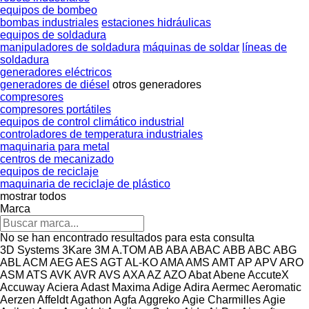
equipos de bombeo
bombas industriales
estaciones hidráulicas
equipos de soldadura
manipuladores de soldadura
máquinas de soldar
líneas de
soldadura
generadores eléctricos
generadores de diésel
otros generadores
compresores
compresores portátiles
equipos de control climático industrial
controladores de temperatura industriales
maquinaria para metal
centros de mecanizado
equipos de reciclaje
maquinaria de reciclaje de plástico
mostrar todos
Marca
No se han encontrado resultados para esta consulta
3D Systems
3Kare
3M
A.TOM
AB
ABA
ABAC
ABB
ABC
ABG
ABL
ACM
AEG
AES
AGT
AL-KO
AMA
AMS
AMT
AP
APV
ARO
ASM
ATS
AVK
AVR
AVS
AXA
AZ
AZO
Abat
Abene
AccuteX
Accuway
Aciera
Adast Maxima
Adige
Adira
Aermec
Aeromatic
Aerzen
Affeldt
Agathon
Agfa
Aggreko
Agie Charmilles
Agie