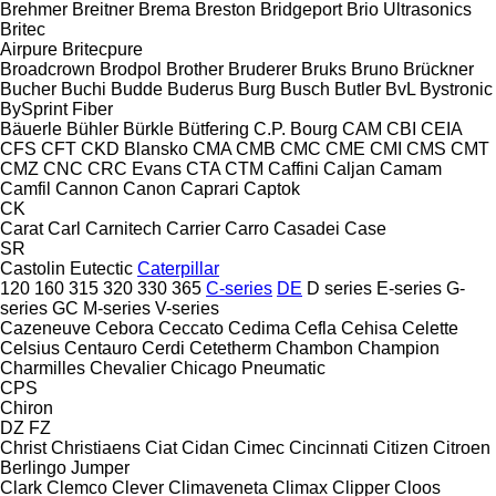
Brehmer
Breitner
Brema
Breston
Bridgeport
Brio Ultrasonics
Britec
Airpure
Britecpure
Broadcrown
Brodpol
Brother
Bruderer
Bruks
Bruno
Brückner
Bucher
Buchi
Budde
Buderus
Burg
Busch
Butler
BvL
Bystronic
BySprint Fiber
Bäuerle
Bühler
Bürkle
Bütfering
C.P. Bourg
CAM
CBI
CEIA
CFS
CFT
CKD Blansko
CMA
CMB
CMC
CME
CMI
CMS
CMT
CMZ
CNC
CRC Evans
CTA
CTM
Caffini
Caljan
Camam
Camfil
Cannon
Canon
Caprari
Captok
CK
Carat
Carl
Carnitech
Carrier
Carro
Casadei
Case
SR
Castolin Eutectic
Caterpillar
120
160
315
320
330
365
C-series
DE
D series
E-series
G-
series
GC
M-series
V-series
Cazeneuve
Cebora
Ceccato
Cedima
Cefla
Cehisa
Celette
Celsius
Centauro
Cerdi
Cetetherm
Chambon
Champion
Charmilles
Chevalier
Chicago Pneumatic
CPS
Chiron
DZ
FZ
Christ
Christiaens
Ciat
Cidan
Cimec
Cincinnati
Citizen
Citroen
Berlingo
Jumper
Clark
Clemco
Clever
Climaveneta
Climax
Clipper
Cloos