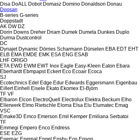
Disa
DoALL
Dobot
Domasz
Domino
Donaldson
Donau
Doosan
B-series
G-series
Doppstadt
AK
DW
DZ
Dorin
Downs
Dreher
Driam
Dumek
Dumeta
Dunkes
Duplo
Durma
Dustcontrol
DC
Dynajet
Dynamic
Dörries Scharmann
Dürselen
EBA
EDT
EHT
ELB
EMA
EMDE
EMK
ESA ENG
ESAB
LHF
ORIGO
ETA
EWD
EWM
EWT Inox
Eagle
Easy-Kleen
Eaton
Ebara
Eberhardt
Ebmpapst
Eckert
Eco
Ecoair
Ecoca
SJ
Ecotechnics
Edel
Edge
Edur
Edwards
Eggersmann
Eigenbau
Eillert
Einhell
Eisele
Ekato
Ekomex
El-Björn
TF
VF
Elbaron
Elcon
ElectroQuell
Electrolux
Elektra Beckum
Elho
Ellerwerk
Elmo Rietschle
Eloma
Elsa
Elu
Elumatec
Emag
VSC
Emake3D
Emco
Emerson
Emil Kemper
Emiliana Serbatoi
TF
Emmegi
Empero
Enco
Endress
ESE
EZG
Enerpac
Enerpat
Engel
Enshu
Eos
Epson