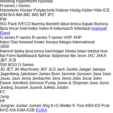
Welding
Hypertherm
Hyundai
H-series
i-Series
Hämmerle
Höcker Polytechnik
Hübner
Hüdig
Hüller Hille
ICE
IDM
IKA
IMA
IMC
IMS
IMT
IPC
PW
ISG Pack
IVECO
Ibarmia
Iberdrill
Ideal
Iemca
Ilapak
Illumina
Ilpra
Imcar
Imet
Index
Index-6
Indumasch
Infastaub
Ingersoll
Rand
G-series
P-series
R-series
T-series
VHP
XHP
Inject Star
Inmesol
Inotec
Inoxpa
Integra
International
1600
Interroll
Ipeka
Iprocomsa
Isernhäger
Ishida
Isitan
Istobal
Isve
Ital Form
Italdibipack
Italmac
Italpresse
Itec
Ixion
JAC
JAKA
JBT
JCB
550
8010
G-Series
JD
JET
JK-Machinery
JKF
JLG
Jack
Jackle
Jaeger
Jaespa
Jagenberg
Jakobsen
James Burn
Janome
Janssen
Jasa
Jasic
Javac
Javo
Jema
Jenbacher
Jenz
Jeros
Jobs
Jocar
John
Deere
Johnford
Johnson Pump
Jones & Shipman
Joos
Jorns
Josting
Jouanel
Juaristi
Jufeba
Julabo
FC
Jung
HF
Jungner
Junker
Jurmet
Jörg
K+G Wetter
K-Tron
KBA
KD-Putz
KHS
KIA
KMA
KSB
KUKA