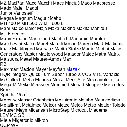
MZ
MacPan
Macc
Macchi
Mace
Maciuś
Maco
Macpresse
Mado
Mafell
Maggi
Junior
Variosteff
Magna
Magnum
Magurit
Maho
MH 400 P
MH 500 W
MH 600 E
Mahr
Maico
Maier
Maja
Maka
Makino
Makita
Manitou
MT
P-series
Mannesmann
Manroland
Mantech
Manurhin
Maraldi
Marchesini
Marco
Marel
Marelli Motori
Mareno
Mark
Markem-
Imaje
Markforged
Marsanz
Martin Stolze
Martin
Martini
Mase
Generators
Master
Masterwood
Matador
Matec
Matra
Matrix
Matsuura
Mattei
Maurer-Atmos
Max
RB
Maximart
Maxion
Mayer
Mayfran
Mazak
HQR
Integrex
Quick Turn
Super Turbo X
VCS
VTC
Variaxis
McCulloch
Meba
Mebusa
Mecal
Mecc Alte
Meccanotecnica
Mega-M
Meiko
Meissner
Memmert
Menart
Mengele
Mercedes-
Benz
Sprinter
Vito
Mercury
Messer Griesheim
Mesutronic
Metabo
Metalcértima
Metallkraft
Metalmec
Metcor
Metec
Metos
Metso
Mettler Toledo
Meuser
Meyn
Micansan
MicroStep
Microcut
Miedema
LBV
MC
SB
Miele
Migatronic
Mikron
UCP
WF