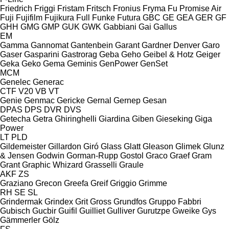
Friedrich
Friggi
Fristam
Fritsch
Fronius
Fryma
Fu Promise Air
Fuji
Fujifilm
Fujikura
Full
Funke
Futura
GBC
GE
GEA
GER
GF
GHH
GMG
GMP
GUK
GWK
Gabbiani
Gai
Gallus
EM
Gamma
Gannomat
Gantenbein
Garant
Gardner Denver
Garo
Gaser
Gasparini
Gastrorag
Geba
Geho
Geibel & Hotz
Geiger
Geka
Geko
Gema
Geminis
GenPower
GenSet
MCM
Genelec
Generac
CTF
V20
VB
VT
Genie
Genmac
Gericke
Gernal
Gernep
Gesan
DPAS
DPS
DVR
DVS
Getecha
Getra
Ghiringhelli
Giardina
Giben
Gieseking
Giga
Power
LT
PLD
Gildemeister
Gillardon
Giró
Glass
Glatt
Gleason
Glimek
Glunz
& Jensen
Godwin
Gorman-Rupp
Gostol
Graco
Graef
Gram
Grant
Graphic Whizard
Grasselli
Graule
AKF
ZS
Graziano
Grecon
Greefa
Greif
Griggio
Grimme
RH
SE
SL
Grindermak
Grindex
Grit
Gross
Grundfos
Gruppo Fabbri
Gubisch
Gucbir
Guifil
Guilliet
Gulliver
Gurutzpe
Gweike
Gys
Gämmerler
Gölz