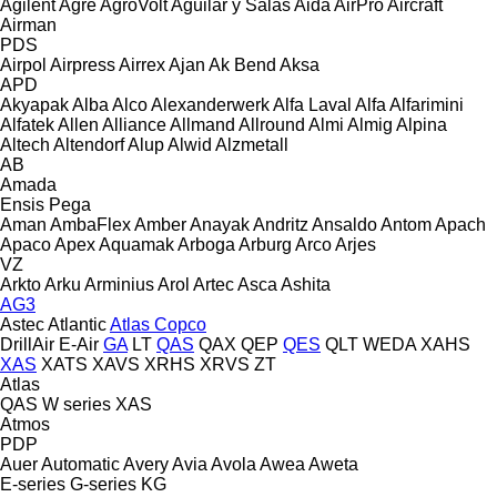
Agilent
Agre
AgroVolt
Aguilar y Salas
Aida
AirPro
Aircraft
Airman
PDS
Airpol
Airpress
Airrex
Ajan
Ak Bend
Aksa
APD
Akyapak
Alba
Alco
Alexanderwerk
Alfa Laval
Alfa
Alfarimini
Alfatek
Allen
Alliance
Allmand
Allround
Almi
Almig
Alpina
Altech
Altendorf
Alup
Alwid
Alzmetall
AB
Amada
Ensis
Pega
Aman
AmbaFlex
Amber
Anayak
Andritz
Ansaldo
Antom
Apach
Apaco
Apex
Aquamak
Arboga
Arburg
Arco
Arjes
VZ
Arkto
Arku
Arminius
Arol
Artec
Asca
Ashita
AG3
Astec
Atlantic
Atlas Copco
DrillAir
E-Air
GA
LT
QAS
QAX
QEP
QES
QLT
WEDA
XAHS
XAS
XATS
XAVS
XRHS
XRVS
ZT
Atlas
QAS
W series
XAS
Atmos
PDP
Auer
Automatic
Avery
Avia
Avola
Awea
Aweta
E-series
G-series
KG