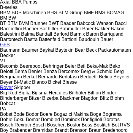
Axial
BBA Pumps
B-series
BBM
BDS Maschinen
BHS
BLM Group
BMF
BMS
BOMAG
BM
BW
BT
BTM
BVM Brunner
BWT
Baader
Babcock Wanson
Bacci
Bacciottini
Bacher
Bachiller
Bahmüller
Baier
Bakker
Bakon
Balestrini
Balma
Bandall
Barford
Barmix
Baron
Barriquand
Bartontech
Bastra
Battenfeld
Battioni
Baudouin
Bauer
GFS
Baumann
Baumer
Baykal
Baytekin
Bear
Beck Packautomaten
Becker
VT
Becomix
Beerepoot
Behringer
Beier
Beil
Beka-Mak
Beko
Belotti
Bema
Benier
Benza
Bercomex
Berg & Schmid
Berg
Bergmann
Berkel
Bernardo
Bertolaso
Bertuetti
Betico
Beyeler
Beyer
Bi-Matic
Bianco
Bickel
Biesse
Rover
Skipper
Big Red
Biglia
Bijlsma Hercules
Billhöfer
Billion
Binder
Binderberger
Bitzer
Bizerba
Blackmer
Blagdon
Blitz
Blohm
Bobcat
PA
Bobst
Bode
Bodor
Boere
Bogazici Makina
Boge
Bograma
Bohle
Boku
Bomar
Bombled
Bominox
Bonfiglioli
Boratas
Bosch Rexroth
Bosch
Boschert
Bosfor
Boss
Bostitch
Bot RVS
Boy
Brabender
Bramidan
Brandt
Branson
Braun
Bredenoord