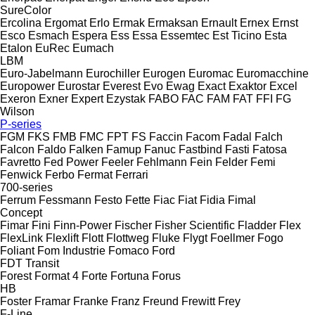
SureColor
Ercolina
Ergomat
Erlo
Ermak
Ermaksan
Ernault
Ernex
Ernst
Esco
Esmach
Espera
Ess
Essa
Essemtec
Est Ticino
Esta
Etalon
EuRec
Eumach
LBM
Euro-Jabelmann
Eurochiller
Eurogen
Euromac
Euromacchine
Europower
Eurostar
Everest
Evo
Ewag
Exact
Exaktor
Excel
Exeron
Exner
Expert
Ezystak
FABO
FAC
FAM
FAT
FFI
FG
Wilson
P-series
FGM
FKS
FMB
FMC
FPT
FS
Faccin
Facom
Fadal
Falch
Falcon
Faldo
Falken
Famup
Fanuc
Fastbind
Fasti
Fatosa
Favretto
Fed Power
Feeler
Fehlmann
Fein
Felder
Femi
Fenwick
Ferbo
Fermat
Ferrari
700-series
Ferrum
Fessmann
Festo
Fette
Fiac
Fiat
Fidia
Fimal
Concept
Fimar
Fini
Finn-Power
Fischer
Fisher Scientific
Fladder
Flex
FlexLink
Flexlift
Flott
Flottweg
Fluke
Flygt
Foellmer
Fogo
Foliant
Fom Industrie
Fomaco
Ford
FDT
Transit
Forest
Format 4
Forte
Fortuna
Forus
HB
Foster
Framar
Franke
Franz
Freund
Frewitt
Frey
F-Line