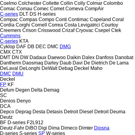
Coelmo
Colchester
Collette
Collin
Colly
Colmar
Colombo
Comac
Comau
Comec
Comet
Comeva
CompAir
C-series
DLT
DS
H-series
Compac
Compas
Compo
Conti
Contimac
Copeland
Coral
Cordia
Corghi
Cornell
Correa
Costa Levigatrici
Courtoy
Creemers
Crison
Crisswood
Crizaf
Cryovac
Csepel
Ctek
Cummins
C-series
KTA
Cyklop
DAF
DB
DEC
DMC
DMG
CMX
CTX
DMT
DN
DW
Dadaux
Daewoo
Daikin
Dalex
Danfoss
Danobat
Dantherm
Daosmaq
Darley
Daub
Davi
De Dietrich
De Lama
DeLaval
DeLonghi
DeWalt
Debag
Deckel Maho
DMC
DMU
Deckel
FP
KF
Defum
Degen
Delta
Demag
SC
Denios
Denyo
DCA
Depco
Deprag
Desta
Detasis
Detroit Diesel
Detroit
Deuma
Deutz
BF
D-series
F2L912
Deutz-Fahr
DiBO
Digi
Dima
Dimeco
Dimter
Diosna
D-series
S-series
SP
W-series