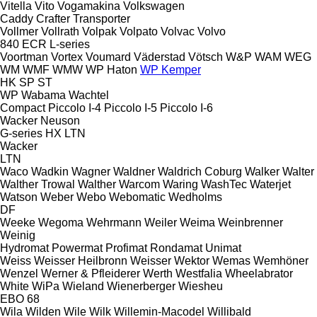
Vitella
Vito
Vogamakina
Volkswagen
Caddy
Crafter
Transporter
Vollmer
Vollrath
Volpak
Volpato
Volvac
Volvo
840
ECR
L-series
Voortman
Vortex
Voumard
Väderstad
Vötsch
W&P
WAM
WEG
WM
WMF
WMW
WP Haton
WP Kemper
HK
SP
ST
WP
Wabama
Wachtel
Compact
Piccolo I-4
Piccolo I-5
Piccolo I-6
Wacker Neuson
G-series
HX
LTN
Wacker
LTN
Waco
Wadkin
Wagner
Waldner
Waldrich Coburg
Walker
Walter
Walther Trowal
Walther
Warcom
Waring
WashTec
Waterjet
Watson
Weber
Webo
Webomatic
Wedholms
DF
Weeke
Wegoma
Wehrmann
Weiler
Weima
Weinbrenner
Weinig
Hydromat
Powermat
Profimat
Rondamat
Unimat
Weiss
Weisser Heilbronn
Weisser
Wektor
Wemas
Wemhöner
Wenzel
Werner & Pfleiderer
Werth
Westfalia
Wheelabrator
White
WiPa
Wieland
Wienerberger
Wiesheu
EBO 68
Wila
Wilden
Wile
Wilk
Willemin-Macodel
Willibald