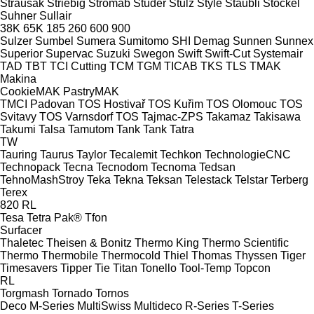
Strausak
Striebig
Stromab
Studer
Stulz
Style
Stäubli
Stöckel
Suhner
Sullair
38K
65K
185
260
600
900
Sulzer
Sumbel
Sumera
Sumitomo SHI Demag
Sunnen
Sunnex
Superior
Supervac
Suzuki
Swegon
Swift
Swift-Cut
Systemair
TAD
TBT
TCI Cutting
TCM
TGM
TICAB
TKS
TLS
TMAK
Makina
CookieMAK
PastryMAK
TMCI Padovan
TOS Hostivař
TOS Kuřim
TOS Olomouc
TOS
Svitavy
TOS Varnsdorf
TOS
Tajmac-ZPS
Takamaz
Takisawa
Takumi
Talsa
Tamutom
Tank
Tank
Tatra
TW
Tauring
Taurus
Taylor
Tecalemit
Techkon
TechnologieCNC
Technopack
Tecna
Tecnodom
Tecnoma
Tedsan
TehnoMashStroy
Teka
Tekna
Teksan
Telestack
Telstar
Terberg
Terex
820
RL
Tesa
Tetra Pak®
Tfon
Surfacer
Thaletec
Theisen & Bonitz
Thermo King
Thermo Scientific
Thermo
Thermobile
Thermocold
Thiel
Thomas
Thyssen
Tiger
Timesavers
Tipper Tie
Titan
Tonello
Tool-Temp
Topcon
RL
Torgmash
Tornado
Tornos
Deco
M-Series
MultiSwiss
Multideco
R-Series
T-Series