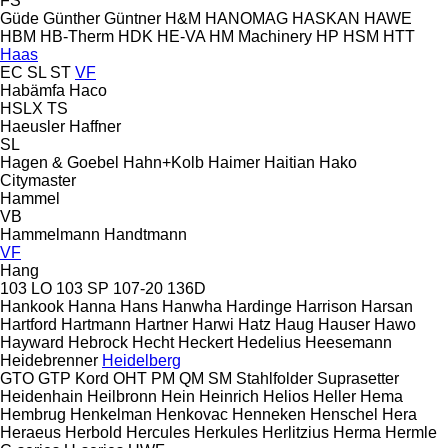
FS
Güde
Günther
Güntner
H&M
HANOMAG
HASKAN
HAWE
HBM
HB‑Therm
HDK
HE-VA
HM Machinery
HP
HSM
HTT
Haas
EC
SL
ST
VF
Habämfa
Haco
HSLX
TS
Haeusler
Haffner
SL
Hagen & Goebel
Hahn+Kolb
Haimer
Haitian
Hako
Citymaster
Hammel
VB
Hammelmann
Handtmann
VF
Hang
103 LO
103 SP
107-20
136D
Hankook
Hanna
Hans
Hanwha
Hardinge
Harrison
Harsan
Hartford
Hartmann
Hartner
Harwi
Hatz
Haug
Hauser
Hawo
Hayward
Hebrock
Hecht
Heckert
Hedelius
Heesemann
Heidebrenner
Heidelberg
GTO
GTP
Kord
OHT
PM
QM
SM
Stahlfolder
Suprasetter
Heidenhain
Heilbronn
Hein
Heinrich
Helios
Heller
Hema
Hembrug
Henkelman
Henkovac
Henneken
Henschel
Hera
Heraeus
Herbold
Hercules
Herkules
Herlitzius
Herma
Hermle