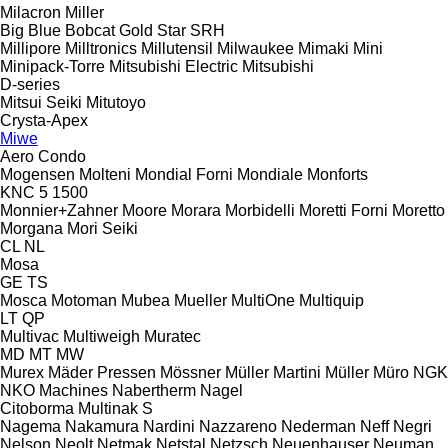
Milacron
Miller
Big Blue
Bobcat
Gold Star
SRH
Millipore
Milltronics
Millutensil
Milwaukee
Mimaki
Mini
Minipack-Torre
Mitsubishi Electric
Mitsubishi
D-series
Mitsui Seiki
Mitutoyo
Crysta-Apex
Miwe
Aero
Condo
Mogensen
Molteni
Mondial Forni
Mondiale
Monforts
KNC 5 1500
Monnier+Zahner
Moore
Morara
Morbidelli
Moretti Forni
Moretto
Morgana
Mori Seiki
CL
NL
Mosa
GE
TS
Mosca
Motoman
Mubea
Mueller
MultiOne
Multiquip
LT
QP
Multivac
Multiweigh
Muratec
MD
MT
MW
Murex
Mäder Pressen
Mössner
Müller Martini
Müller
Müro
NGK
NKO Machines
Nabertherm
Nagel
Citoborma
Multinak S
Nagema
Nakamura
Nardini
Nazzareno
Nederman
Neff
Negri
Nelson
Neolt
Netmak
Netstal
Netzsch
Neuenhauser
Neuman