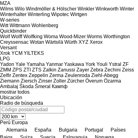
MZA
Wilms
Wilo
Windmöller & Hölscher
Winkler
Winkworth
Winter
Winterhalter
Winterling
Wipotec
Wirtgen
W-series
Witt
Wittmann
Wohlenberg
Quickbinder
Wolf
Wolff
Wolfking
Woma
Wood-Mizer
Worms
Worthington
Creyssensac
Wotan
Wärtsilä
Würth
XYZ
Xerox
Versant
Xrok
YCM
YILTEKS
LPG
Yadon
Yale
Yamaha
Yanmar
Yaskawa
York
Youli
Ystral
ZF
ZMM
ZPS
ZTI
ZTS
Zalkin
Zanussi
Zayer
Zebra
Zechini
Zeiss
Zelfir
Zentex
Zeppelin
Zerma
Zeulenroda
Ziehl-Abegg
Ziemann
Ziersch
Zinser
Zoller
Zürcher
Överum
Özarma
Ambalaj
Škoda
Šmeral
Кампф
mostrar todos
Ubicación
Radio de búsqueda
Perú
Europa
Alemania
España
Bulgaria
Portugal
Países
Bajos
Suiza
Suecia
Eslovaquia
Noruega