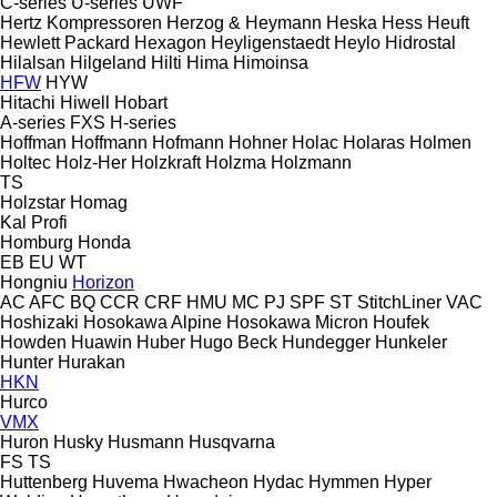
C-series
U-series
UWF
Hertz Kompressoren
Herzog & Heymann
Heska
Hess
Heuft
Hewlett Packard
Hexagon
Heyligenstaedt
Heylo
Hidrostal
Hilalsan
Hilgeland
Hilti
Hima
Himoinsa
HFW
HYW
Hitachi
Hiwell
Hobart
A-series
FXS
H-series
Hoffman
Hoffmann
Hofmann
Hohner
Holac
Holaras
Holmen
Holtec
Holz-Her
Holzkraft
Holzma
Holzmann
TS
Holzstar
Homag
Kal
Profi
Homburg
Honda
EB
EU
WT
Hongniu
Horizon
AC
AFC
BQ
CCR
CRF
HMU
MC
PJ
SPF
ST
StitchLiner
VAC
Hoshizaki
Hosokawa Alpine
Hosokawa Micron
Houfek
Howden
Huawin
Huber
Hugo Beck
Hundegger
Hunkeler
Hunter
Hurakan
HKN
Hurco
VMX
Huron
Husky
Husmann
Husqvarna
FS
TS
Huttenberg
Huvema
Hwacheon
Hydac
Hymmen
Hyper