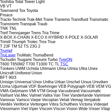
Toshiba
Total
Tower Light
VB
VT
Townsend
Tox
Toyota
Proace
Tracto-Technik
Trak-Met
Trane
Tranemo
Transfluid
Transmatic
Transnorm
Transpak
Traub
TNK
TNL
Treif
Trennjaeger
Trens
Tria
Trime
X-BOX
X-CHAIN
X-ECO
X-HYBRID
X-POLE
X-SOLAR
Trimill
Triumph
Trotec
Trox
True
T 23F
TM 52
TS 23G 2
Trumpf
TruLaser
TruMatic
TrumaBend
Tschudin
Tsugami
Tsurumi
Turbo
TyreON
T600
T650M2
T700
T1000
TC
TL
TSC
Tünkers
UWM
Uchida
Uhlmann
Ulma
Ulmia
Ultra
Unex
Unicraft
Uniforest
Union
BFT 90/3
Unisign
Universal
Unox
Untha
Urban
Urschel
Ursus
Ursviken
Uzma
Uğurmak
VDF Boehringer
VEB Polygraph
VEB
VEM
VG
VMA-Getzmann
VMI
VTM Group
Vacuubrand
Vacuumatic
Vaillant
Val.Mec
Valmet
Valtra
Van Trier
Vanderlande
Varimixer
Variovac
Varisco
Varpe
Vecoplan
Velati
Vemag
Venjakob
Verdés
Veriforce
Vertongen
Vibra Schultheis
Victoria
Videojet
Viessmann
Viet
Viper
Viscom
Viscon
Vision Wide
Visser
Vitap