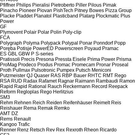
Pfiffner
Philips
Pieralisi
Pietroberto
Piller
Pilous
Pimak
Pinacho
Pioneer
Piovan
PishTech
Pitney Bowes
Pizza Group
Placke
Pladdet
Planatol
Plasticband
Platarg
Plockmatic
Plus
Power
GF
Plymovent
Polair
Polar
Polin
Poly-clip
FCA
Polygraph
Polyma
Polypack
Polypal
Ponar
Ponndorf
Popp
Poręba
Potisje
PowerED
Powerscreen
Poyaud
Pramac
ES
GBL
GBW
P
S-series
Pratissoli
Precis
Presona
Pressta Eisele
Prima Power
Prisma
ProMag
Prodeco
Produs
Promac
Promecam
Pronar
Proseal
Proth
Pullmax
Pulsotronic
Pumpex
Putsch Meniconi
Putzmeister
QJ
Quaser
RAS
RBP Bauer
RHTC
RMT Rego
RSA
RUD
Radax
Rafamet
Ragnar
Raimann
Rambaudi
Ramon
Rapid
Rapid
Rational
Rauch
Reckermann
Record
Reepack
Reform
Regloplas
Rego Herlitzius
SM3
Rehm
Rehnen
Reich
Reiden
Reifenhäuser
Reimelt
Reis
Reishauer
Rema
Remak
Remko
AMT
DZ
Rems
Renault
Kangoo
Trafic
Renner
Renz
Retsch
Rev
Rex
Rexroth
Rheon
Ricardo