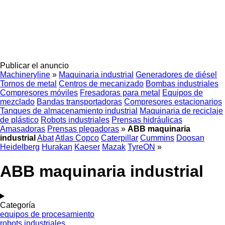
Publicar el anuncio
Machineryline
»
Maquinaria industrial
Generadores de diésel
Tornos de metal
Centros de mecanizado
Bombas industriales
Compresores móviles
Fresadoras para metal
Equipos de
mezclado
Bandas transportadoras
Compresores estacionarios
Tanques de almacenamiento industrial
Maquinaria de reciclaje
de plástico
Robots industriales
Prensas hidráulicas
Amasadoras
Prensas plegadoras
»
ABB maquinaria
industrial
Abat
Atlas Copco
Caterpillar
Cummins
Doosan
Heidelberg
Hurakan
Kaeser
Mazak
TyreON
»
ABB maquinaria industrial
Categoría
equipos de procesamiento
robots industriales