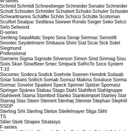
W-series
Schmid
Schmidt
Schneeberger
Schneider Senator
Schneider
Schott
Schouten
Schröder
Schubert
Schuko
Schuler
Schuster
Schwartmanns
Schäffer
Schön
Schüco
Schütte
Scotsman
Sculfort
Sealpac
Seditesa
Seewer Rondo
Seiger
Seko
Selco
Selo
Selwood
D-series
Senfeng
SepaMatic
Sepro
Sera
Serap
Serrmac
Servolift
Sesotec
Seydelmann
Shibaura
Shini
Siat
Sicar
Sick
Sidel
Siegmund
Professional
Siemens
Sigma
Signode
Silverson
Simon
Sind
Sinmag
Sisu
Sixis
Skan
SlowBeer
Smec
Smipack
SoRoTo
Soco System
T-10
Socomec
Sodeca
Sodick
Soehnle
Soenen Hendrik
Soitaab
Solar
Solaris
Sollich
Somab
Sonsuz Makina
Soraluce
Sorma
Sormac
Sovelor
Spadoni
Speck
Spinner
Spitzer
Spomasz
Springer
Spänex
Stabau
Stago
Stahl
Stahlfest
Stahlgruppe
Stahlwerk
Stama
Stamford
Stanko
Stankoimport
Stanley
Star
Starrag
Stas
Steen
Steinert
Stenhøj
Stenner
Stephan
Stephill
SSDP
Sterling Sihi
Sterling
Steton
Stiefelmayer
Stiga
Stihl
TS
Stiler
Stork
Strapex
Stratasys
F-series