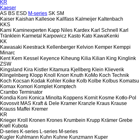
KR
Kaeser
AS
BS
ESD
M-series
SK
SM
Kaiser
Kaishan
Kallesoe
Kallfass
Kalmeijer
Kaltenbach
KKS
Kami
Kaminexperten
Kapp Niles
Kardex
Karl Schnell
Karl
Tränklein
Karmetal
Karpowicz
Kasto
Kato
KawaKenki
KK
Kawasaki
Keestrack
Kellenberger
Kelvion
Kemper
Kemppi
Minarc
Kent
Kern
Kessel
Keyence
Kiheung
Kilia
Kilian
King
Kinglink
ZSW
Kingsland
Kira
Kistler
Kitamura
Kjellberg
Klein
Klieverik
Klingelnberg
Klopp
Knoll
Knorr
Knuth
KoMo
Koch Technik
Koch
Kocsan
Kodak
Kohler
Koike
Kolb
Kolbe
Kolbus
Komatsu
Komax
Komori
Komplet
Komptech
Crambo
Terminator
Kondia
Koni
Konica Minolta
Koppens
Kornit
Kosme
Kotło-Pol
Kovosvit MAS
Kraft & Dele
Kramer
Kranzle
Kraus
Krause
Krauss Maffei
Kremer
KR
Krieger
Kroll
Kronen
Krones
Krumbein
Krupp
Krämer Grebe
Krøll
Kubota
D-series
K-series
L-series
M-series
Kugler
Kuhlmann
Kuhn
Kuhne
Kunzmann
Kuper