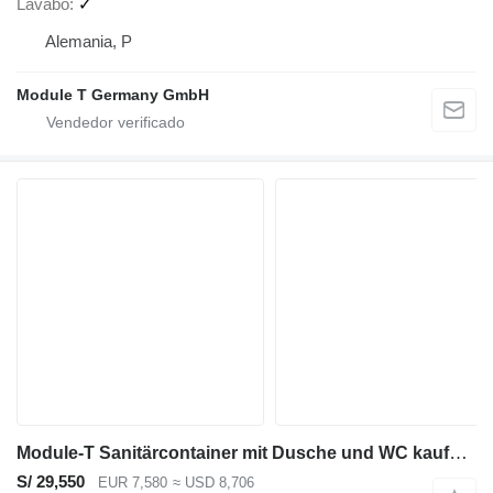
Lavabo
✓
Alemania, P
Module T Germany GmbH
Module-T Sanitärcontainer mit Dusche und WC kaufen – 300 × 240 cm | NEU
S/ 29,550
EUR 7,580
≈ USD 8,706