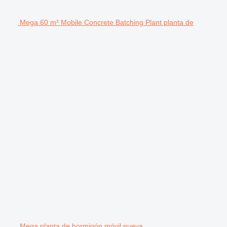
Mega 60 m³ Mobile Concrete Batching Plant planta de
Mega planta de hormigón móvil nueva