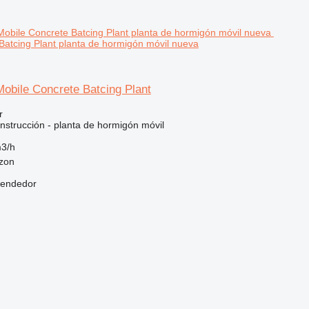
Batcing Plant planta de hormigón móvil nueva
obile Concrete Batcing Plant
r
nstrucción - planta de hormigón móvil
3/h
bzon
vendedor