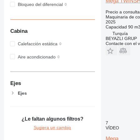
Mega TWINS
Bloqueo del diferencial
982
Precio a consulta
988
Maquinaria de co
990
2025
Capacidad
90 m3
992
Cabina
Turquía
AP
BEYAZLI GRUP
C-series
Contacte con el 
Calefacción estática
CB
Aire acondicionado
CS
D series
E-series
F-series
Ejes
GC
Ejes
IT
M-series
MH
NR
¿Le faltan algunos filtros?
7
PM
Sugiera un cambio
VÍDEO
RM
Mega