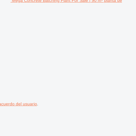
Mega Concrete Batching Plant For Sale | 90 m³ planta de
acuerdo del usuario
.