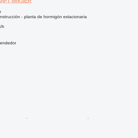
HAFT MİKSER
r
nstrucción - planta de hormigón estacionaria
/h
vendedor