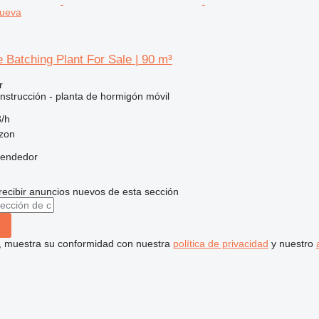
nueva
Batching Plant For Sale | 90 m³
r
nstrucción - planta de hormigón móvil
/h
bzon
vendedor
recibir anuncios nuevos de esta sección
uí, muestra su conformidad con nuestra
política de privacidad
y nuestro