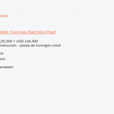
nueva
bile Concrete Batching Plant
125,000
≈ USD 144,400
nstrucción - planta de hormigón móvil
/h
bzon
vendedor