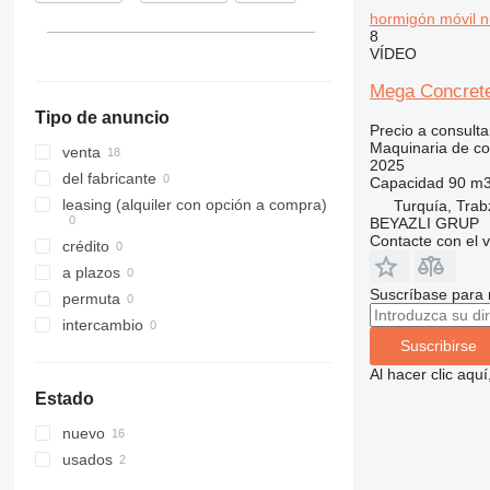
hormigón móvil 
313
436
3394
XS
8
314
437
4069
XZ
VÍDEO
315
456
4394
ZL
Mega Concrete 
316
457
E-series
Tipo de anuncio
317
8008
Liftlux
Precio a consulta
Maquinaria de co
318
8018
Pecolift
venta
2025
319
8025
R-series
del fabricante
Capacidad
90 m3
320
8026
Toucan
leasing (alquiler con opción a compra)
Turquía, Tra
BEYAZLI GRUP
321
8030
Contacte con el 
crédito
322
8035
a plazos
323
CT
Suscríbase para 
permuta
324
JS
intercambio
325
JZ
Suscribirse
326
NXT
Al hacer clic aq
329
S-Series
Estado
330
TM
nuevo
336
VMT
usados
340
Vibromax