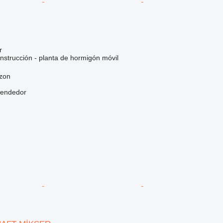
r
nstrucción - planta de hormigón móvil
bzon
vendedor