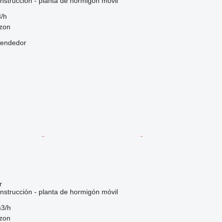
nstrucción - planta de hormigón móvil
/h
bzon
vendedor
r
nstrucción - planta de hormigón móvil
3/h
bzon