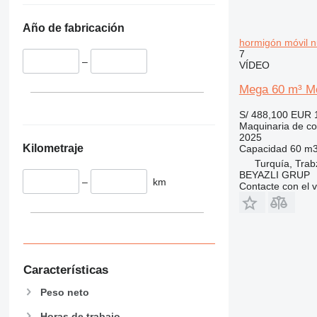
345
349
Año de fabricación
350
hormigón móvil 
365
7
–
VÍDEO
374
390
Mega 60 m³ Mo
395
S/ 488,100
EUR 
416
Maquinaria de co
420
2025
Kilometraje
Capacidad
60 m3
424
Turquía, Tra
426
BEYAZLI GRUP
–
km
Contacte con el 
428
430
432
434
444
Características
589
826
Peso neto
906
Horas de trabajo