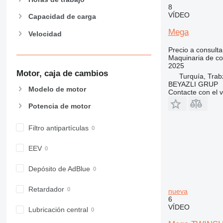
907
8
VÍDEO
908
Capacidad de carga
910
Mega
Velocidad
914
Precio a consulta
918
Maquinaria de co
924
2025
Motor, caja de cambios
Turquía, Tra
926
BEYAZLI GRUP
928
Modelo de motor
Contacte con el 
930
Potencia de motor
938
950
Filtro antipartículas
953
955
EEV
962
Depósito de AdBlue
963
966
Retardador
nueva
972
6
VÍDEO
973
Lubricación central
980