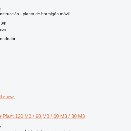
r
nstrucción - planta de hormigón móvil
3/h
bzon
vendedor
il nueva
 Plant 120 M3 / 90 M3 / 60 M3 / 30 M3
r