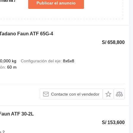
Publicar el anuncio
 Tadano Faun ATF 65G-4
S/ 658,800
0,000 kg
Configuración del eje
8x6x8
ión
60 m
Contacte con el vendedor
 Faun ATF 30-2L
S/ 153,600
o 2