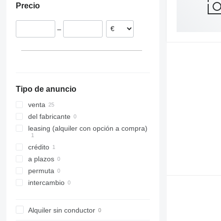
Precio
Francia
Hungría
–
Reino Unido
Tipo de anuncio
venta
del fabricante
leasing (alquiler con opción a compra)
crédito
a plazos
permuta
intercambio
Alquiler sin conductor