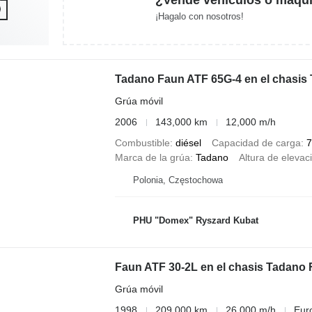
¡Hagalo con nosotros!
Tadano Faun ATF 65G-4 en el chasis
Grúa móvil
2006
143,000 km
12,000 m/h
Combustible
diésel
Capacidad de carga
7
Marca de la grúa
Tadano
Altura de elevac
Polonia, Częstochowa
PHU "Domex" Ryszard Kubat
Faun ATF 30-2L en el chasis Tadano
Grúa móvil
1998
209,000 km
26,000 m/h
Eur