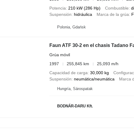
Potencia
210 kW (286 Hp)
Combustible
d
Suspensión
hidráulica
Marca de la grúa
F
Polonia, Gdańsk
Faun ATF 30-2 en el chasis Tadano F
Grúa móvil
1997
255,845 km
25,093 m/h
Capacidad de carga
30,000 kg
Configurac
Suspensión
neumática/neumática
Marca d
Hungría, Sárospatak
BODNÁR-DARU Kft.