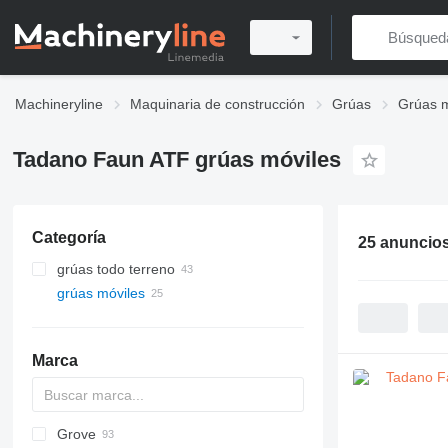
Machineryline
Maquinaria de construcción
Grúas
Grúas m
Tadano Faun ATF grúas móviles
Categoría
25 anuncio
grúas todo terreno
grúas móviles
Marca
Grove
DS
AHK
LF
AC
WC
ATF
LNT
AMK