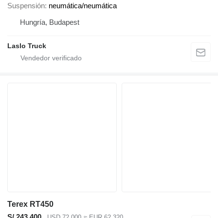
Suspensión
neumática/neumática
Hungría, Budapest
Laslo Truck
Terex RT450
S/ 243,400
USD 72,000
≈ EUR 62,320