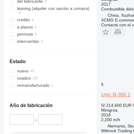
del fabricante
2017
leasing (alquiler con opción a compra)
Combustible
diés
China, Xuzho
crédito
XCMG E-commerc
Contacte con el 
a plazos
permuta
intercambio
Estado
nuevo
usados
5
remanufacturado
Unic B-350 1
S/ 214,600
EUR 
Año de fabricación
Minigrúa
2018
2,200 m/h
–
Alemania, Stu
Wittrock Tradin