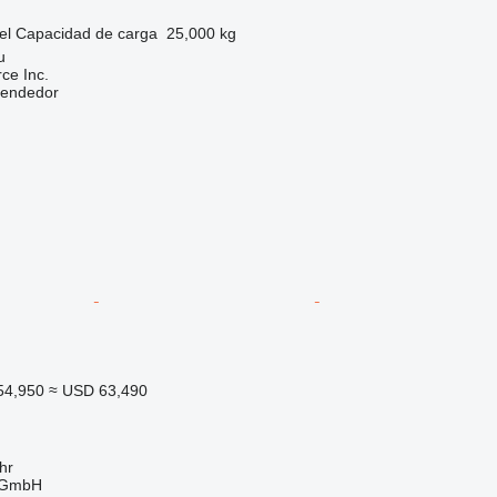
el
Capacidad de carga
25,000 kg
u
e Inc.
vendedor
54,950
≈ USD 63,490
hr
g GmbH