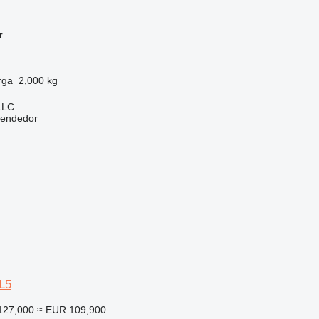
r
rga
2,000 kg
LLC
vendedor
L5
127,000
≈ EUR 109,900