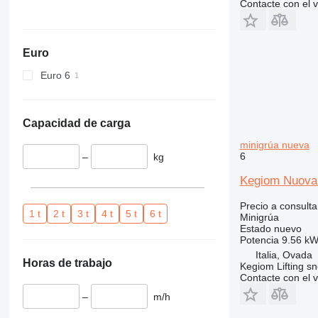
Contacte con el 
Euro
Euro 6
Capacidad de carga
minigrúa nueva
6
–
kg
Kegiom Nuova p
Precio a consulta
1 t
2 t
3 t
4 t
5 t
6 t
Minigrúa
Estado
nuevo
Potencia
9.56 kW
Italia, Ovada
Horas de trabajo
Kegiom Lifting sn
Contacte con el 
–
m/h