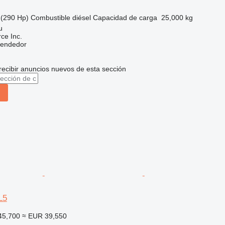
(290 Hp)
Combustible
diésel
Capacidad de carga
25,000 kg
u
e Inc.
vendedor
recibir anuncios nuevos de esta sección
L5
45,700
≈ EUR 39,550