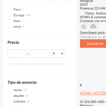
Minigrúa
2023
Potencia
213 kW 
Perú
China, Xuzho
Europa
XCMG E-commerc
Contacte con el 
Asia
Países Bajos
otros
Alemania
Japón
Italia
China
Ucrania
Suscríbase para 
Polonia
Emiratos Árabes Unidos
Precio
Rumanía
Suscribirse
España
–
Reino Unido
Bélgica
mostrar todos
Tipo de anuncio
8
venta
XCMG XCT25
alquiler
subasta
S/ 154,500
USD 
Minigrúa