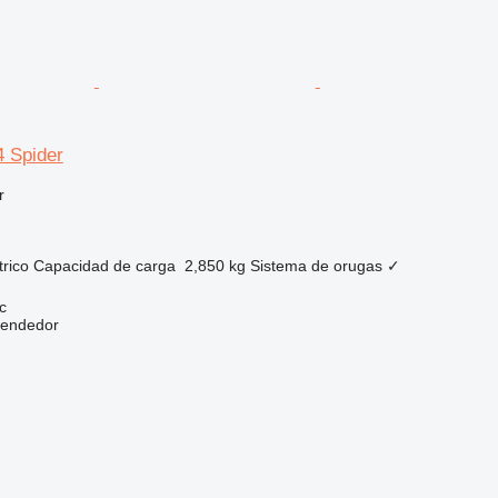
 Spider
r
trico
Capacidad de carga
2,850 kg
Sistema de orugas
✓
c
vendedor