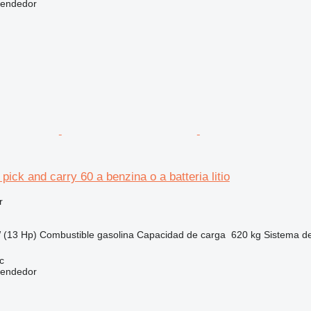
vendedor
ick and carry 60 a benzina o a batteria litio
r
 (13 Hp)
Combustible
gasolina
Capacidad de carga
620 kg
Sistema d
c
vendedor