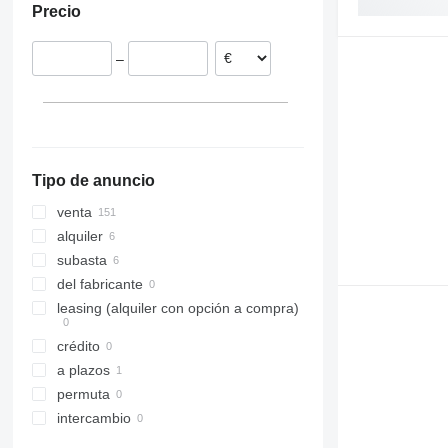
Precio
España
Alemania
–
Polonia
Austria
Italia
mostrar todos
Tipo de anuncio
venta
alquiler
subasta
del fabricante
leasing (alquiler con opción a compra)
crédito
a plazos
permuta
intercambio