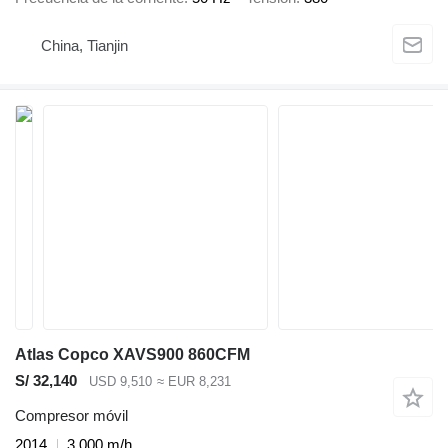
China, Tianjin
Atlas Copco XAVS900 860CFM
S/ 32,140
USD 9,510
≈ EUR 8,231
Compresor móvil
2014
3,000 m/h