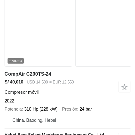
VÍDEO
CompAir C200TS-24
S/ 49,010
USD 14,500
≈ EUR 12,550
Compresor móvil
2022
Potencia
310 Hp (228 kW)
Presión
24 bar
China, Baoding, Hebei
Hebei Best Select Machinery Equipment Co., Ltd