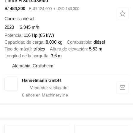
Linde H 80D-03/900
S/ 484,200
EUR 124,000
≈ USD 143,300
Carretilla diésel
2020
3,945 m/h
Potencia
116 Hp (85 kW)
Capacidad de carga
8,000 kg
Combustible
diésel
Tipo de mástil
tríplex
Altura de elevación
5.53 m
Longitud de la horquilla
3.6 m
Alemania, Crailsheim
Hanselmann GmbH
6
años en Machineryline