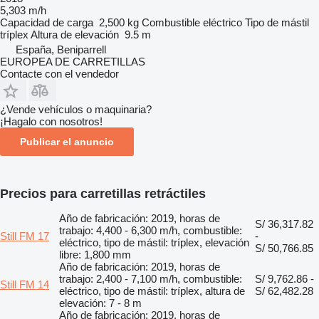
5,303 m/h
Capacidad de carga
2,500 kg
Combustible
eléctrico
Tipo de mástil
tríplex
Altura de elevación
9.5 m
España, Beniparrell
EUROPEA DE CARRETILLAS
Contacte con el vendedor
¿Vende vehículos o maquinaria?
¡Hagalo con nosotros!
Publicar el anuncio
Precios para carretillas retráctiles
Año de fabricación: 2019, horas de
S/ 36,317.82
trabajo: 4,400 - 6,300 m/h, combustible:
Still FM 17
-
eléctrico, tipo de mástil: tríplex, elevación
S/ 50,766.85
libre: 1,800 mm
Año de fabricación: 2019, horas de
trabajo: 2,400 - 7,100 m/h, combustible:
S/ 9,762.86 -
Still FM 14
eléctrico, tipo de mástil: tríplex, altura de
S/ 62,482.28
elevación: 7 - 8 m
Año de fabricación: 2019, horas de