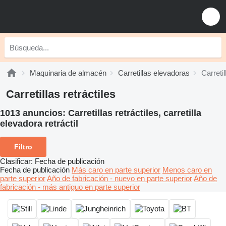
Maquinaria de almacén
Carretillas elevadoras
Carretil
Carretillas retráctiles
1013 anuncios:
Carretillas retráctiles, carretilla
elevadora retráctil
Filtro
Clasificar
:
Fecha de publicación
Fecha de publicación
Más caro en parte superior
Menos caro en
parte superior
Año de fabricación - nuevo en parte superior
Año de
fabricación - más antiguo en parte superior