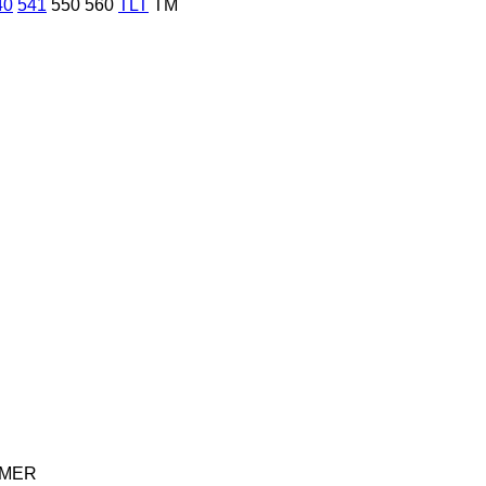
40
541
550
560
TLT
TM
MER