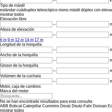
–
k
Tipo de mástil
estándar
cuádruplex
telescópico
mono mástil
dúplex con elevac
mostrar todos
Elevación libre
–
Altura de elevación
–
6 m
9 m
12 m
14 m
17 m
Longitud de la horquilla
–
Ancho de la horquilla
–
Grosor de la horquilla
–
Volúmen de la cuchara
–
m
Motor, caja de cambios
Marca del motor
No se han encontrado resultados para esta consulta
ABB
Bobcat
Caterpillar
Cummins
Deutz
Deutz-Fahr
Doosan
Ec
mostrar todos