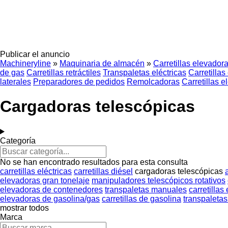
Publicar el anuncio
Machineryline
»
Maquinaria de almacén
»
Carretillas elevador
de gas
Carretillas retráctiles
Transpaletas eléctricas
Carretillas
laterales
Preparadores de pedidos
Remolcadoras
Carretillas 
Cargadoras telescópicas
Categoría
No se han encontrado resultados para esta consulta
carretillas eléctricas
carretillas diésel
cargadoras telescópicas
elevadoras gran tonelaje
manipuladores telescópicos rotativos
elevadoras de contenedores
transpaletas manuales
carretillas
elevadoras de gasolina/gas
carretillas de gasolina
transpaleta
mostrar todos
Marca