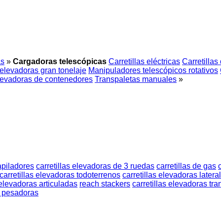
as
»
Cargadoras telescópicas
Carretillas eléctricas
Carretillas
 elevadoras gran tonelaje
Manipuladores telescópicos rotativos
elevadoras de contenedores
Transpaletas manuales
»
apiladores
carretillas elevadoras de 3 ruedas
carretillas de gas
carretillas elevadoras todoterrenos
carretillas elevadoras latera
 elevadoras articuladas
reach stackers
carretillas elevadoras tr
s pesadoras