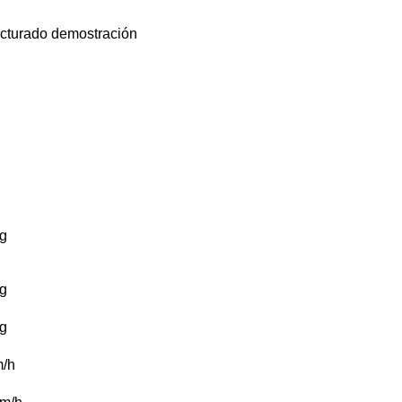
cturado
demostración
g
g
g
/h