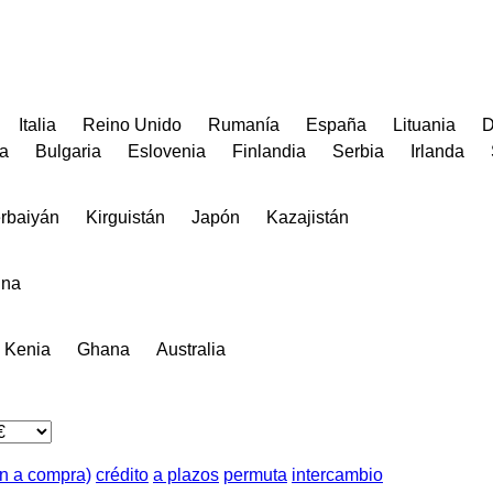
Italia
Reino Unido
Rumanía
España
Lituania
D
a
Bulgaria
Eslovenia
Finlandia
Serbia
Irlanda
rbaiyán
Kirguistán
Japón
Kazajistán
ina
Kenia
Ghana
Australia
ón a compra)
crédito
a plazos
permuta
intercambio