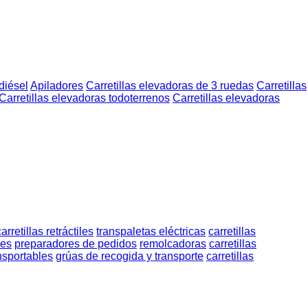
 diésel
Apiladores
Carretillas elevadoras de 3 ruedas
Carretillas
Carretillas elevadoras todoterrenos
Carretillas elevadoras
carretillas retráctiles
transpaletas eléctricas
carretillas
les
preparadores de pedidos
remolcadoras
carretillas
ansportables
grúas de recogida y transporte
carretillas