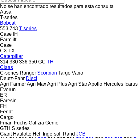
No se han encontrado resultados para esta consulta
Ausa
T-series
Bobcat
553
743
T series
Case IH
Farmlift
Case
CX
TX
Caterpillar
314
330
336
350
GC
TH
Claas
C-series
Ranger
Scorpion
Targo
Vario
Deutz-Fahr
Dieci
Agri Farmer
Agri Max
Agri Plus
Agri Star
Apollo
Hercules
Icarus
Everun
ER
Faresin
FH
Fendt
Cargo
Fman
Fuchs
Galizia
Genie
GTH
S series
Giant
Haulotte
Heli
Ingersoll Rand
JCB