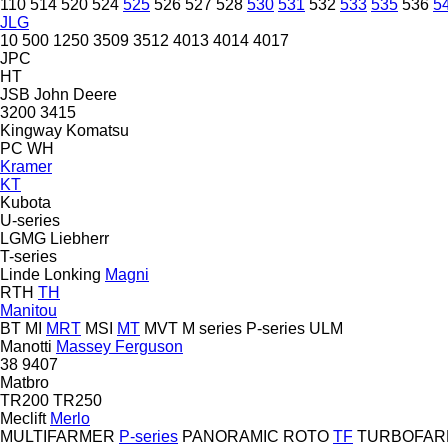
110
514
520
524
525
526
527
528
530
531
532
533
535
536
5
JLG
10
500
1250
3509
3512
4013
4014
4017
JPC
HT
JSB
John Deere
3200
3415
Kingway
Komatsu
PC
WH
Kramer
KT
Kubota
U-series
LGMG
Liebherr
T-series
Linde
Lonking
Magni
RTH
TH
Manitou
BT
MI
MRT
MSI
MT
MVT
M series
P-series
ULM
Manotti
Massey Ferguson
38
9407
Matbro
TR200
TR250
Meclift
Merlo
MULTIFARMER
P-series
PANORAMIC
ROTO
TF
TURBOFAR