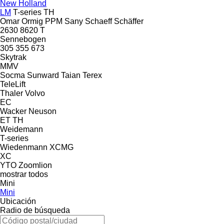
New Holland
LM
T-series
TH
Omar
Ormig
PPM
Sany
Schaeff
Schäffer
2630
8620 T
Sennebogen
305
355
673
Skytrak
MMV
Socma
Sunward
Taian
Terex
TeleLift
Thaler
Volvo
EC
Wacker Neuson
ET
TH
Weidemann
T-series
Wiedenmann
XCMG
XC
YTO
Zoomlion
mostrar todos
Mini
Mini
Ubicación
Radio de búsqueda