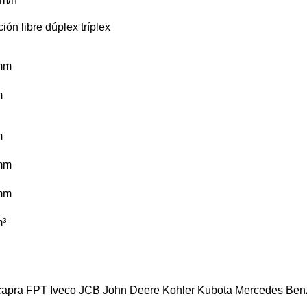
m/h
ión libre
dúplex
tríplex
mm
m
m
mm
mm
³
apra
FPT
Iveco
JCB
John Deere
Kohler
Kubota
Mercedes Ben