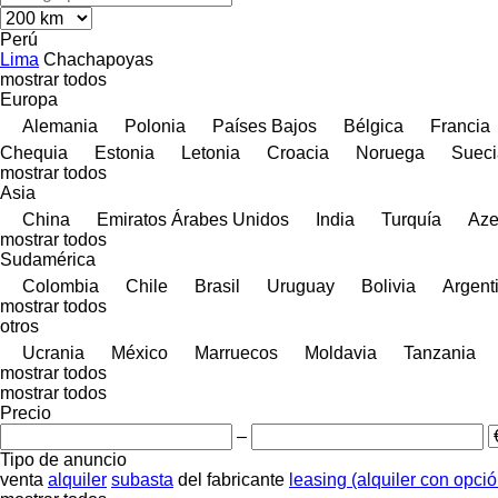
Perú
Lima
Chachapoyas
mostrar todos
Europa
Alemania
Polonia
Países Bajos
Bélgica
Francia
Chequia
Estonia
Letonia
Croacia
Noruega
Sueci
mostrar todos
Asia
China
Emiratos Árabes Unidos
India
Turquía
Aze
mostrar todos
Sudamérica
Colombia
Chile
Brasil
Uruguay
Bolivia
Argent
mostrar todos
otros
Ucrania
México
Marruecos
Moldavia
Tanzania
mostrar todos
mostrar todos
Precio
–
Tipo de anuncio
venta
alquiler
subasta
del fabricante
leasing (alquiler con opci