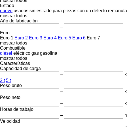
mostrar todos
Estado
nuevo
usados
siniestrado
para piezas
con un defecto
remanufa
mostrar todos
Año de fabricación
–
Euro
Euro 1
Euro 2
Euro 3
Euro 4
Euro 5
Euro 6
Euro 7
mostrar todos
Combustible
diésel
eléctrico
gas
gasolina
mostrar todos
Características
Capacidad de carga
–
k
2 t
5 t
Peso bruto
–
k
Peso neto
–
k
Horas de trabajo
–
m
Velocidad