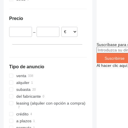
Países Bajos
Uruguay
Ucrania
956
L 542
Francia
962
L 544
Precio
Rumanía
966
L 550
Austria
972
L 554
–
Lituania
980
L 556
Italia
982
L 564
Suscríbase para 
mostrar todos
986
L 566
988
L 574
Suscribirse
990
L 576
Al hacer clic aq
Tipo de anuncio
992
L 580
F-series
L 586
venta
G-series
alquiler
GC
subasta
IT
del fabricante
NR
leasing (alquiler con opción a compra)
crédito
a plazos
permuta