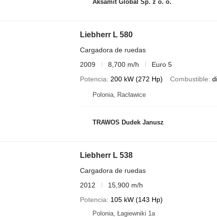
Aksamit Global Sp. z o. o.
Liebherr L 580
Cargadora de ruedas
2009
8,700 m/h
Euro 5
Potencia
200 kW (272 Hp)
Combustible
d
Polonia, Racławice
TRAWOS Dudek Janusz
Liebherr L 538
Cargadora de ruedas
2012
15,900 m/h
Potencia
105 kW (143 Hp)
Polonia, Łagiewniki 1a