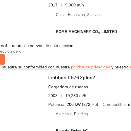
2017
9,000 m/h
China, Hanghzou, Zhejiang
ROME MACHINERY CO., LIMITED
recibir anuncios nuevos de esta sección
uí, muestra su conformidad con nuestra
política de privacidad
y nuestro
Liebherr L576 2plus2
Cargadora de ruedas
2008
19,230 m/h
Potencia
200 kW (272 Hp)
Combustible
d
Alemania, Plattling
Bavaria Swiss AG