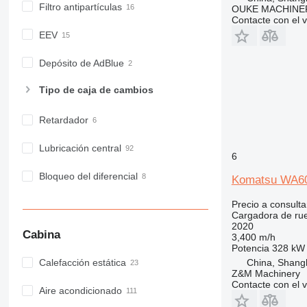
Filtro antipartículas
OUKE MACHINER
Contacte con el 
EEV
Depósito de AdBlue
Tipo de caja de cambios
Retardador
Lubricación central
6
Bloqueo del diferencial
Komatsu WA6
Precio a consulta
Cargadora de ru
2020
Cabina
3,400 m/h
Potencia
328 kW 
China, Shang
Calefacción estática
Z&M Machinery
Contacte con el 
Aire acondicionado