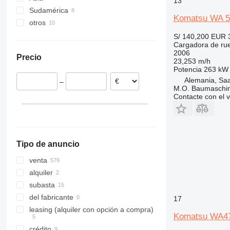
13
Sudamérica
Países Bajos
China
956
WA420
Komatsu WA 5
otros
Polonia
Japón
Chile
962
WA430
Francia
Emiratos Árabes Unidos
Brasil
Ucrania
966
WA470
S/ 140,200
EUR 
Cargadora de ru
Rumanía
Turquía
México
972
WA475-10
2006
Precio
España
Israel
Marruecos
980
WA480
23,253 m/h
Potencia
263 kW 
Bélgica
Arabia Saudita
Camerún
982
WA500
Alemania, Saa
–
Lituania
Omán
Australia
986
WA600
M.O. Baumaschi
Contacte con el 
mostrar todos
Irán
988
WA800
mostrar todos
990
992
F-series
Tipo de anuncio
G-series
GC
venta
IT
alquiler
NR
subasta
del fabricante
17
leasing (alquiler con opción a compra)
Komatsu WA4
crédito