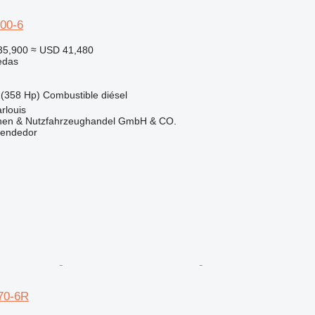
00-6
35,900
≈ USD 41,480
edas
(358 Hp)
Combustible
diésel
rlouis
nen & Nutzfahrzeughandel GmbH & CO.
vendedor
70-6R