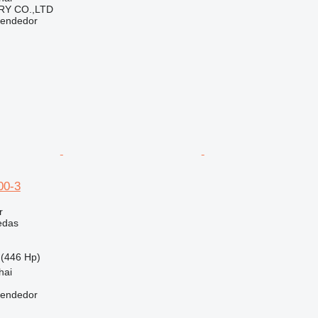
Y CO.,LTD
vendedor
00-3
r
edas
(446 Hp)
hai
vendedor