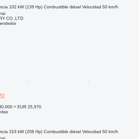
ncia
102 kW (139 Hp)
Combustible
diésel
Velocidad
50 km/h
hai
Y CO.,LTD
vendedor
70
30,000
≈ EUR 25,970
edas
ncia
153 kW (208 Hp)
Combustible
diésel
Velocidad
50 km/h
hai