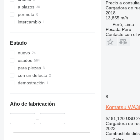
Precio a consulta
a plazos
Cargadora de ru
2018
permuta
13,855 m/h
intercambio
Perú, Lima
Posada Perú
Contacte con el 
Estado
nuevo
usados
para piezas
con un defecto
demostración
8
Año de fabricación
Komatsu WA3
S/ 81,120
USD 2
–
Cargadora de ru
2023
Combustible
diés
China