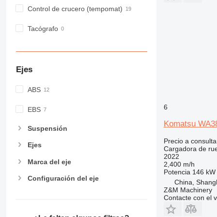
Control de crucero (tempomat)
Tacógrafo
Ejes
ABS
6
EBS
Komatsu WA3
Suspensión
Precio a consulta
Ejes
Cargadora de ru
2022
Marca del eje
2,400 m/h
Potencia
146 kW 
Configuración del eje
China, Shang
Z&M Machinery
Contacte con el 