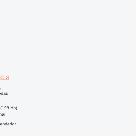
80-3
r
edas
(199 Hp)
hai
vendedor