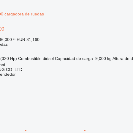
00
36,000
≈ EUR 31,160
edas
(320 Hp)
Combustible
diésel
Capacidad de carga
9,000 kg
Altura de 
hai
NG CO.,LTD
vendedor