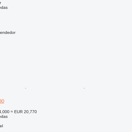
r
edas
vendedor
80
4,000
≈ EUR 20,770
edas
el