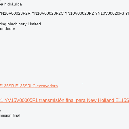
a hidráulica
YN10V00023F2R YN10V00023F2C YN10V00020F2 YN10V00020F3 Y
ring Machinery Limited
vendedor
 E135SR E135SRLC excavadora
1 YV15V00005F1 transmisión final para New Holland E1
r
isión final