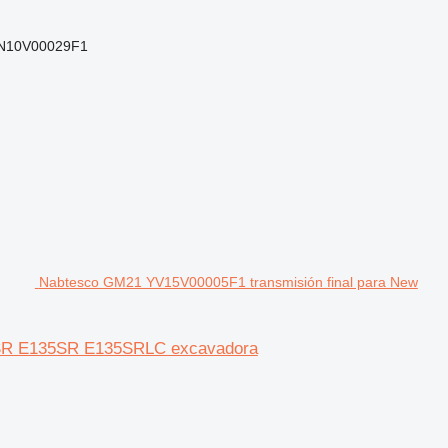
N10V00029F1
Nabtesco GM21 YV15V00005F1 transmisión final para New
15SR E135SR E135SRLC excavadora