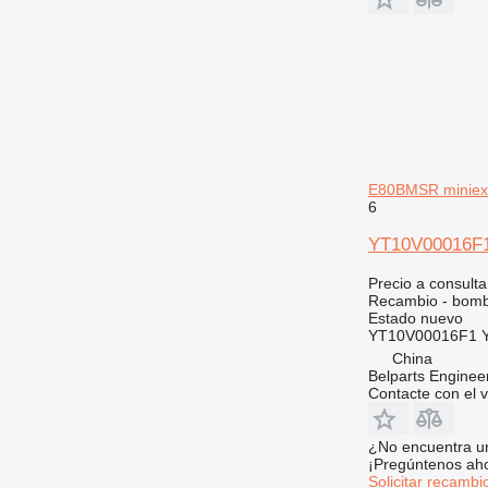
434
438
444
525
572G
589
631
730
E80BMSR miniex
6
735
740
YT10V00016F1
745
Precio a consulta
769
Recambio - bomb
771
Estado
nuevo
YT10V00016F1 
772
China
773
Belparts Enginee
Contacte con el 
775
777
¿No encuentra u
816
¡Pregúntenos ah
824
Solicitar recambi