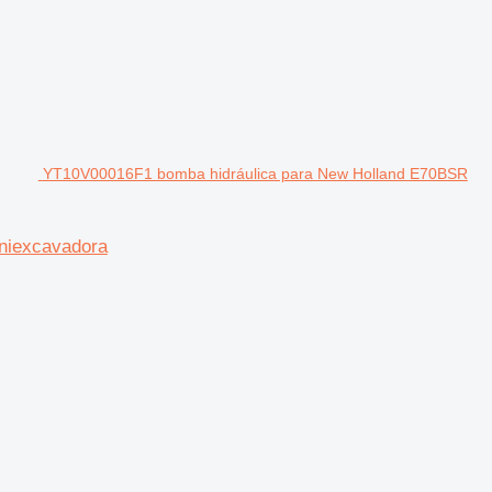
YT10V00016F1 bomba hidráulica para New Holland E70BSR
niexcavadora