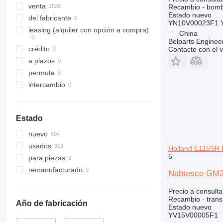
308
535
venta
Recambio - bomb
Estado
nuevo
311
536
del fabricante
YN10V00023F1 
312
537
leasing (alquiler con opción a compra)
China
313
540
Belparts Enginee
crédito
Contacte con el 
314
541
a plazos
315
550
permuta
316
560
intercambio
317
926
318
8014
319
8015
Estado
320
8016
nuevo
321
8018
usados
Holland E115SR
322
8025
5
para piezas
323
8026
remanufacturado
324
8030
Nabtesco GM2
325
8032
Precio a consulta
326
8035
Recambio - transm
Año de fabricación
Estado
nuevo
329
8045
YV15V00005F1
330
8050