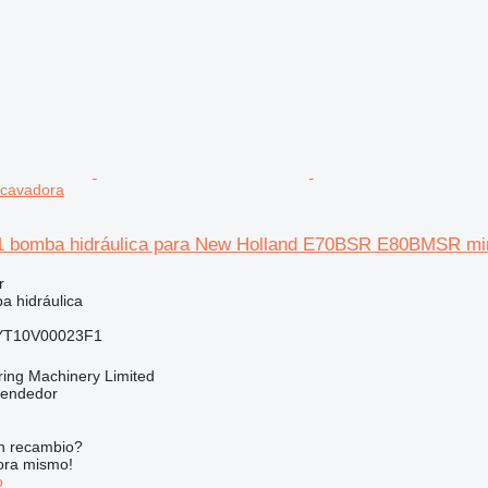
cavadora
 bomba hidráulica para New Holland E70BSR E80BMSR mi
r
a hidráulica
YT10V00023F1
ring Machinery Limited
vendedor
n recambio?
ora mismo!
o