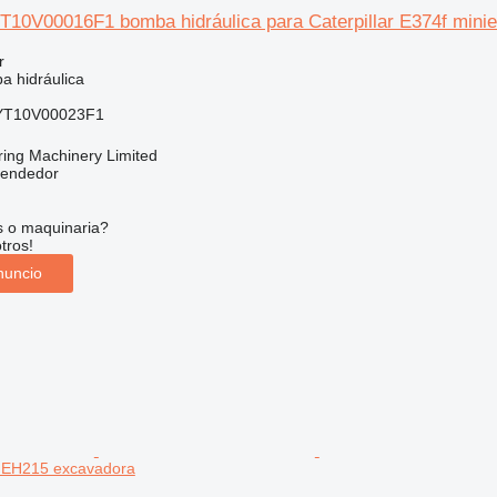
T10V00016F1 bomba hidráulica para Caterpillar E374f mini
r
a hidráulica
YT10V00023F1
ring Machinery Limited
vendedor
s o maquinaria?
tros!
nuncio
EH215 excavadora