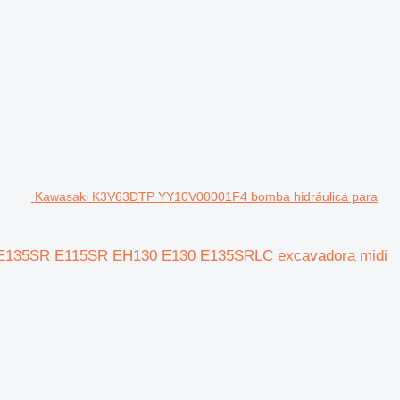
Kawasaki K3V63DTP YY10V00001F4 bomba hidráulica para
 E135SR E115SR EH130 E130 E135SRLC excavadora midi