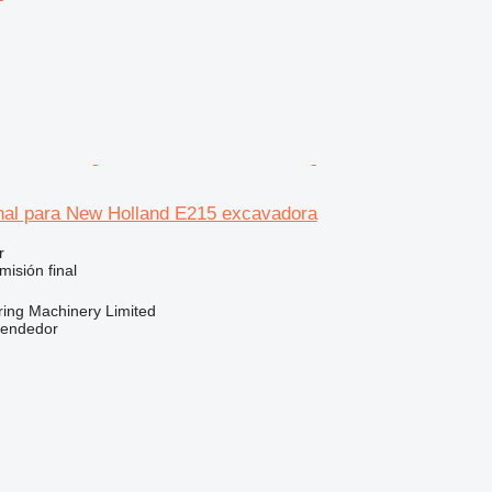
inal para New Holland E215 excavadora
r
isión final
ring Machinery Limited
vendedor