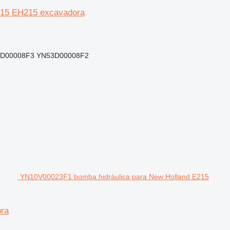
215 EH215 excavadora
3D00008F3 YN53D00008F2
YN10V00023F1 bomba hidráulica para New Holland E215
ra