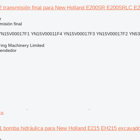
 transmisión final para New Holland E200SR E200SRLC E
r
isión final
YN15V00017F1 YN15V00011F4 YN15V00017F3 YN15V00017F2 YN5
ring Machinery Limited
vendedor
ra
bomba hidráulica para New Holland E215 EH215 excavado
r