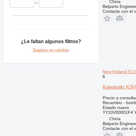
China
–
336
8052
Belparts Enginee
Contacte con el 
340
8055
345
8056
349
8060
350
8065
¿Le faltan algunos filtros?
365
8080
374
G-Series
Sugiera un cambio
375
JS
390
JZ
395
Robot
New Holland E1
6
416
S-Series
420
TM
Kawasaki K3V
422
Precio a consulta
424
Recambio - bomb
Estado
nuevo
426
YY10V00001F4 
428
China
430
Belparts Enginee
Contacte con el 
432