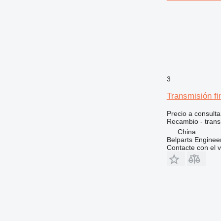
826
906
907
908
910
914
920
3
924
Transmisión f
926
928
Precio a consulta
Recambio - transm
930
China
931
Belparts Enginee
936
Contacte con el 
938
943
950
953
955
962