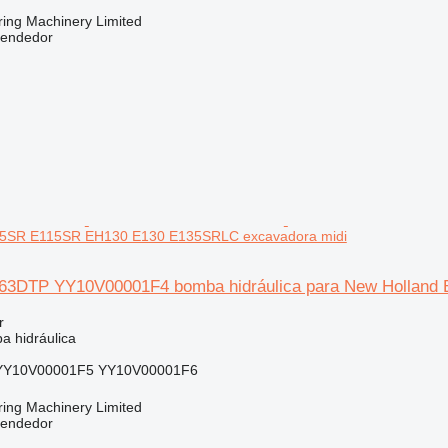
ring Machinery Limited
vendedor
35SR E115SR EH130 E130 E135SRLC excavadora midi
63DTP YY10V00001F4 bomba hidráulica para New Holland
r
a hidráulica
YY10V00001F5 YY10V00001F6
ring Machinery Limited
vendedor