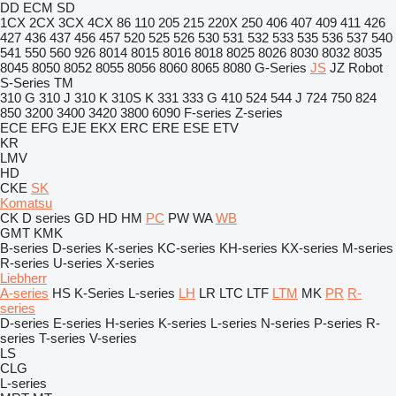
DD
ECM
SD
1CX
2CX
3CX
4CX
86
110
205
215
220X
250
406
407
409
411
426
427
436
437
456
457
520
525
526
530
531
532
533
535
536
537
540
541
550
560
926
8014
8015
8016
8018
8025
8026
8030
8032
8035
8045
8050
8052
8055
8056
8060
8065
8080
G-Series
JS
JZ
Robot
S-Series
TM
310 G
310 J
310 K
310S K
331
333 G
410
524
544 J
724
750
824
850
3200
3400
3420
3800
6090
F-series
Z-series
ECE
EFG
EJE
EKX
ERC
ERE
ESE
ETV
KR
LMV
HD
CKE
SK
Komatsu
CK
D series
GD
HD
HM
PC
PW
WA
WB
GMT
KMK
B-series
D-series
K-series
KC-series
KH-series
KX-series
M-series
R-series
U-series
X-series
Liebherr
A-series
HS
K-Series
L-series
LH
LR
LTC
LTF
LTM
MK
PR
R-
series
D-series
E-series
H-series
K-series
L-series
N-series
P-series
R-
series
T-series
V-series
LS
CLG
L-series