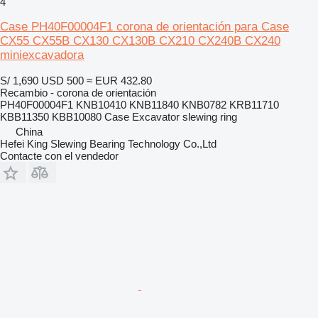
4
Case PH40F00004F1 corona de orientación para Case
CX55 CX55B CX130 CX130B CX210 CX240B CX240
miniexcavadora
S/ 1,690
USD 500
≈ EUR 432.80
Recambio - corona de orientación
PH40F00004F1 KNB10410 KNB11840 KNB0782 KRB11710
KBB11350 KBB10080 Case Excavator slewing ring
China
Hefei King Slewing Bearing Technology Co.,Ltd
Contacte con el vendedor