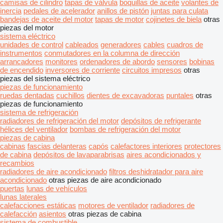
camisas de cilindro
tapas de válvula
boquillas de aceite
volantes de
inercia
pedales de acelerador
anillos de pistón
juntas para culata
bandejas de aceite del motor
tapas de motor
cojinetes de biela
otras
piezas del motor
sistema eléctrico
unidades de control
cableados
generadores
cables
cuadros de
instrumentos
conmutadores en la columna de dirección
arrancadores
monitores
ordenadores de abordo
sensores
bobinas
de encendido
inversores de corriente
circuitos impresos
otras
piezas del sistema eléctrico
piezas de funcionamiento
ruedas dentadas
cuchillos
dientes de excavadoras
puntales
otras
piezas de funcionamiento
sistema de refrigeración
radiadores de refrigeración del motor
depósitos de refrigerante
hélices del ventilador
bombas de refrigeración del motor
piezas de cabina
cabinas
fascias delanteras
capós
calefactores interiores
protectores
de cabina
depósitos de lavaparabrisas
aires acondicionados y
recambios
radiadores de aire acondicionado
filtros deshidratador para aire
acondicionado
otras piezas de aire acondicionado
puertas
lunas de vehículos
lunas laterales
calefacciones estáticas
motores de ventilador
radiadores de
calefacción
asientos
otras piezas de cabina
sistema de combustible