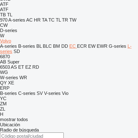
ATF
ATF
TB
TL
970
A-series
AC
HR
TA
TC
TL
TR
TW
CW
D-series
W
Volvo
A-series
B-series
BL
BLC
BM
DD
EC
ECR
EW
EWR
G-series
L-
series
SD
6870
AB
Super
6503
AS
ET
EZ
RD
WG
W-series
WR
QY
XE
ERP
B-series
C-series
SV
V-series
Vio
YC
ZM
ZL
H
mostrar todos
Ubicación
Radio de búsqueda