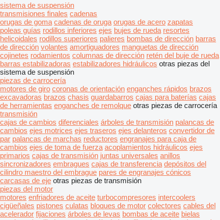
sistema de suspensión
transmisiones finales
cadenas
orugas de goma
cadenas de oruga
orugas de acero
zapatas
poleas guías
rodillos inferiores
ejes
bujes de rueda
resortes
helicoidales
rodillos superiores
palieres
bombas de dirección
barras
de dirección
volantes
amortiguadores
manguetas de dirección
cojinetes
rodamientos
columnas de dirección
retén del buje de rueda
barras estabilizadoras
estabilizadores hidráulicos
otras piezas del
sistema de suspensión
piezas de carrocería
motores de giro
coronas de orientación
enganches rápidos
brazos
excavadoras
brazos
chasis
guardabarros
cajas para baterías
cajas
de herramientas
enganches de remolque
otras piezas de carrocería
transmisión
cajas de cambios
diferenciales
árboles de transmisión
palancas de
cambios
ejes motrices
ejes traseros
ejes delanteros
convertidor de
par
palancas de marchas
reductores
engranajes para caja de
cambios
ejes de toma de fuerza
acoplamientos hidráulicos
ejes
primarios
cajas de transmisión
juntas universales
anillos
sincronizadores
embragues
cajas de transferencia
depósitos del
cilindro maestro del embrague
pares de engranajes cónicos
carcasas de eje
otras piezas de transmisión
piezas del motor
motores
enfriadores de aceite
turbocompresores
intercoolers
cigüeñales
pistones
culatas
bloques de motor
colectores
cables del
acelerador
fijaciones
árboles de levas
bombas de aceite
bielas