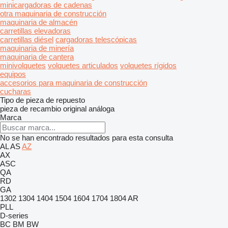
minicargadoras de cadenas
otra maquinaria de construcción
maquinaria de almacén
carretillas elevadoras
carretillas diésel
cargadoras telescópicas
maquinaria de minería
maquinaria de cantera
minivolquetes
volquetes articulados
volquetes rígidos
equipos
accesorios para maquinaria de construcción
cucharas
Tipo de pieza de repuesto
pieza de recambio original
análoga
Marca
No se han encontrado resultados para esta consulta
AL
AS
AZ
AX
ASC
QA
RD
GA
1302
1304
1404
1504
1604
1704
1804
AR
PLL
D-series
BC
BM
BW