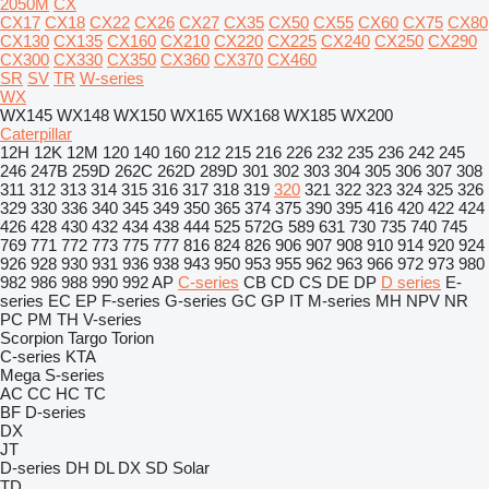
2050M
CX
CX17
CX18
CX22
CX26
CX27
CX35
CX50
CX55
CX60
CX75
CX80
CX130
CX135
CX160
CX210
CX220
CX225
CX240
CX250
CX290
CX300
CX330
CX350
CX360
CX370
CX460
SR
SV
TR
W-series
WX
WX145
WX148
WX150
WX165
WX168
WX185
WX200
Caterpillar
12H
12K
12M
120
140
160
212
215
216
226
232
235
236
242
245
246
247B
259D
262C
262D
289D
301
302
303
304
305
306
307
308
311
312
313
314
315
316
317
318
319
320
321
322
323
324
325
326
329
330
336
340
345
349
350
365
374
375
390
395
416
420
422
424
426
428
430
432
434
438
444
525
572G
589
631
730
735
740
745
769
771
772
773
775
777
816
824
826
906
907
908
910
914
920
924
926
928
930
931
936
938
943
950
953
955
962
963
966
972
973
980
982
986
988
990
992
AP
C-series
CB
CD
CS
DE
DP
D series
E-
series
EC
EP
F-series
G-series
GC
GP
IT
M-series
MH
NPV
NR
PC
PM
TH
V-series
Scorpion
Targo
Torion
C-series
KTA
Mega
S-series
AC
CC
HC
TC
BF
D-series
DX
JT
D-series
DH
DL
DX
SD
Solar
TD