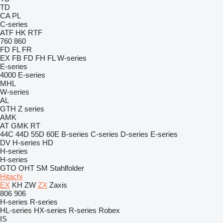
TD
CA
PL
C-series
ATF
HK
RTF
760
860
FD
FL
FR
EX
FB
FD
FH
FL
W-series
E-series
4000
E-series
MHL
W-series
AL
GTH
Z series
AMK
AT
GMK
RT
44C
44D
55D
60E
B-series
C-series
D-series
E-series
DV
H-series
HD
H-series
H-series
GTO
OHT
SM
Stahlfolder
Hitachi
EX
KH
ZW
ZX
Zaxis
806
906
H-series
R-series
HL-series
HX-series
R-series
Robex
IS