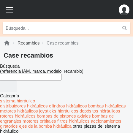
Recambios
Case recambios
Case recambios
Búsqueda
(referencia IAM, marca, modelo, recambio)
Categoría
sistema hidráulico
distribuidores hidráulicos
cilindros hidráulicos
bombas hidráulicas
motores hidráulicos
joysticks hidráulicos
depósitos hidráulicos
rotores hidráulicos
bombas de pistones axiales
bombas de
engranajes
motores orbitales
filtros hidráulicos
accionamientos
giratorios
ejes de la bomba hidráulica
otras piezas del sistema
hidráulico