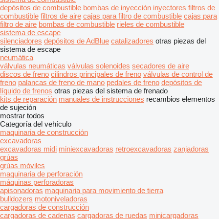
depósitos de combustible
bombas de inyección
inyectores
filtros de
combustible
filtros de aire
cajas para filtro de combustible
cajas para
filtro de aire
bombas de combustible
rieles de combustible
sistema de escape
silenciadores
depósitos de AdBlue
catalizadores
otras piezas del
sistema de escape
neumática
válvulas neumáticas
válvulas solenoides
secadores de aire
discos de freno
cilindros principales de freno
válvulas de control de
freno
palancas de freno de mano
pedales de freno
depósitos de
líquido de frenos
otras piezas del sistema de frenado
kits de reparación
manuales de instrucciones
recambios
elementos
de sujeción
mostrar todos
Categoría del vehículo
maquinaria de construcción
excavadoras
excavadoras midi
miniexcavadoras
retroexcavadoras
zanjadoras
grúas
grúas móviles
maquinaria de perforación
máquinas perforadoras
apisonadoras
maquinaria para movimiento de tierra
bulldozers
motoniveladoras
cargadoras de construcción
cargadoras de cadenas
cargadoras de ruedas
minicargadoras