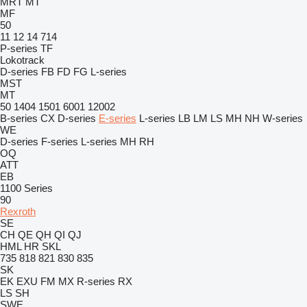
MRT
MT
MF
50
11
12
14
714
P-series
TF
Lokotrack
D-series
FB
FD
FG
L-series
MST
MT
50
1404
1501
6001
12002
B-series
CX
D-series
E-series
L-series
LB
LM
LS
MH
NH
W-series
WE
D-series
F-series
L-series
MH
RH
OQ
ATT
EB
1100 Series
90
Rexroth
SE
CH
QE
QH
QI
QJ
HML
HR
SKL
735
818
821
830
835
SK
EK
EXU
FM
MX
R-series
RX
LS
SH
SWE