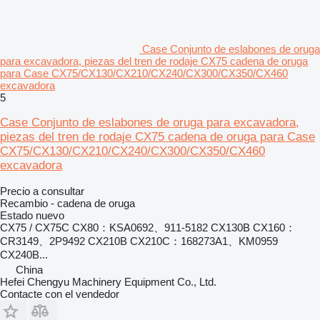
Case Conjunto de eslabones de oruga
para excavadora, piezas del tren de rodaje CX75 cadena de oruga
para Case CX75/CX130/CX210/CX240/CX300/CX350/CX460
excavadora
5
Case Conjunto de eslabones de oruga para excavadora,
piezas del tren de rodaje CX75 cadena de oruga para Case
CX75/CX130/CX210/CX240/CX300/CX350/CX460
excavadora
Precio a consultar
Recambio - cadena de oruga
Estado
nuevo
CX75 / CX75C CX80：KSA0692、911-5182 CX130B CX160：
CR3149、2P9492 CX210B CX210C：168273A1、KM0959
CX240B...
China
Hefei Chengyu Machinery Equipment Co., Ltd.
Contacte con el vendedor