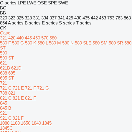
C-series
LPE
LWE
OSE
SPE
SWE
BG
BB
320
323
325
328
331
334
337
341
425
430
435
442
453
753
763
863
864
A series
B series
E series
S series
T series
CK
Case
321
420
440
445
450
570
580
580 F
580 G
580 K
580 L
580 M
580 N
580 SLE
580 SM
580 SR
580
ST
590
590 ST
621
621B
621D
688
695
695 ST
721
721 C
721 E
721 F
721 G
788
821
821 C
821 E
821 F
845
845 B
921
921 C
921 F
1088
1188
1650
1840
1845
1845C