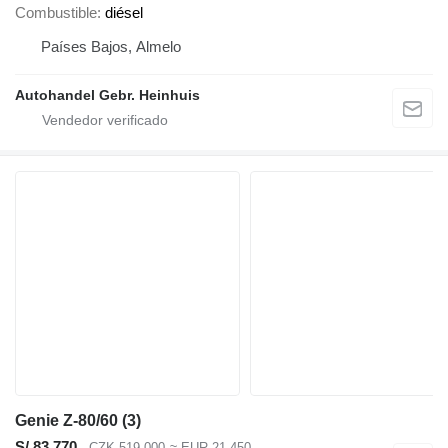
Combustible
diésel
Países Bajos, Almelo
Autohandel Gebr. Heinhuis
Genie Z-80/60 (3)
S/ 83,770
CZK 519,000
≈ EUR 21,450