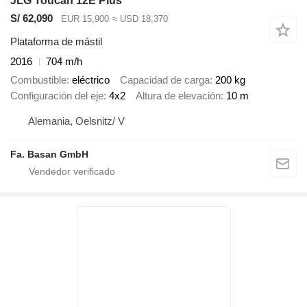
JLG Toucan 12E Plus
S/ 62,090
EUR 15,900
≈ USD 18,370
Plataforma de mástil
2016
704 m/h
Combustible
eléctrico
Capacidad de carga
200 kg
Configuración del eje
4x2
Altura de elevación
10 m
Alemania, Oelsnitz/ V
Fa. Basan GmbH