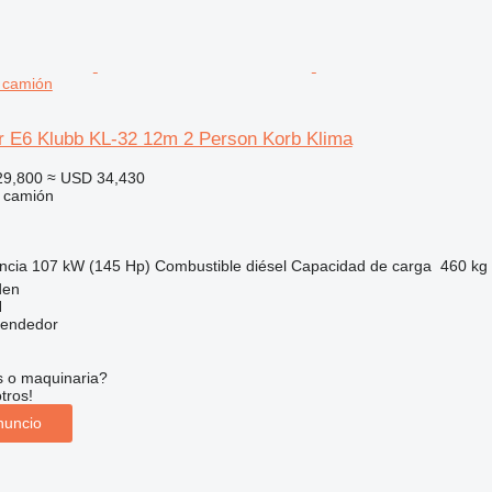
 camión
r E6 Klubb KL-32 12m 2 Person Korb Klima
29,800
≈ USD 34,430
e camión
ncia
107 kW (145 Hp)
Combustible
diésel
Capacidad de carga
460 kg
den
H
vendedor
s o maquinaria?
tros!
nuncio