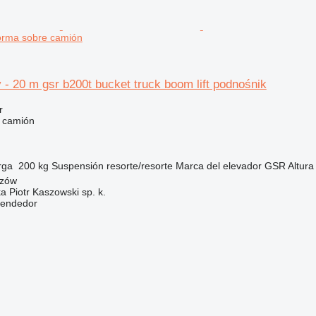
orma sobre camión
 - 20 m gsr b200t bucket truck boom lift podnośnik
r
e camión
rga
200 kg
Suspensión
resorte/resorte
Marca del elevador
GSR
Altura
szów
ka Piotr Kaszowski sp. k.
vendedor