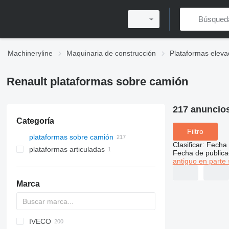
Machineryline
Maquinaria de construcción
Plataformas eleva
Renault plataformas sobre camión
217 anuncio
Categoría
Filtro
plataformas sobre camión
Clasificar
:
Fecha 
plataformas articuladas
Fecha de publica
antiguo en parte 
Marca
IVECO
A series
Jumper
CF
CA
F-series
Aumark
FL
3309
Z series
HK
700