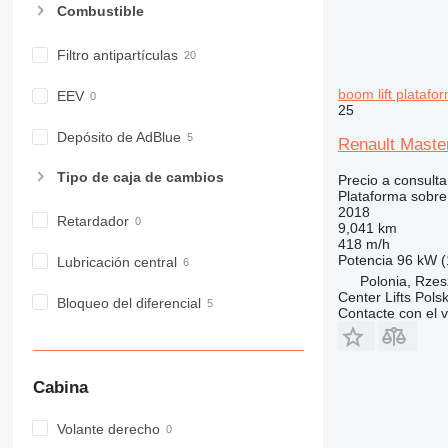
Combustible
Filtro antipartículas
boom lift plataf
EEV
25
Depósito de AdBlue
Renault Master
Tipo de caja de cambios
Precio a consulta
Plataforma sobr
2018
Retardador
9,041 km
418 m/h
Potencia
96 kW (
Lubricación central
Polonia, Rze
Center Lifts Pols
Bloqueo del diferencial
Contacte con el 
Cabina
Volante derecho