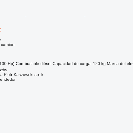
r
r
e camión
130 Hp)
Combustible
diésel
Capacidad de carga
120 kg
Marca del ele
szów
ka Piotr Kaszowski sp. k.
vendedor