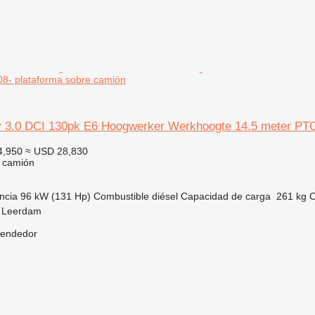
8- plataforma sobre camión
y 3.0 DCI 130pk E6 Hoogwerker Werkhoogte 14.5 meter PT
4,950
≈ USD 28,830
e camión
ncia
96 kW (131 Hp)
Combustible
diésel
Capacidad de carga
261 kg
C
, Leerdam
vendedor