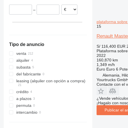
Bélgica
–
España
Rumanía
plataforma sobre
Portugal
15
mostrar todos
Renault Maste
Tipo de anuncio
S/ 116,400
EUR 
Plataforma sobr
venta
2022
160,870 km
alquiler
1,349 m/h
subasta
Euro
Euro 6
Pote
del fabricante
Alemania, Hil
Yourtrucks Gmb
leasing (alquiler con opción a compra)
Contacte con el 
crédito
¿Vende vehículo
a plazos
¡Hagalo con noso
permuta
Publicar el a
intercambio