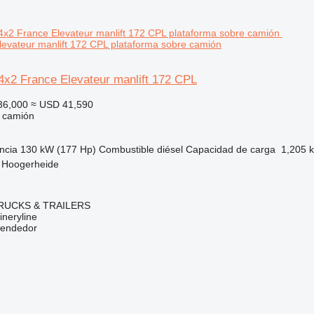
levateur manlift 172 CPL plataforma sobre camión
4x2 France Elevateur manlift 172 CPL
36,000
≈ USD 41,590
e camión
ncia
130 kW (177 Hp)
Combustible
diésel
Capacidad de carga
1,205 
, Hoogerheide
RUCKS & TRAILERS
neryline
vendedor