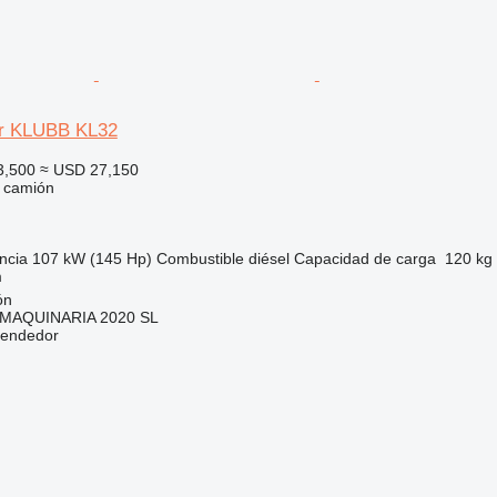
er KLUBB KL32
3,500
≈ USD 27,150
e camión
ncia
107 kW (145 Hp)
Combustible
diésel
Capacidad de carga
120 kg
m
ón
MAQUINARIA 2020 SL
vendedor