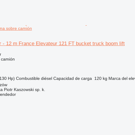
orma sobre camión
 - 12 m France Elevateur 121 FT bucket truck boom lift
r
e camión
130 Hp)
Combustible
diésel
Capacidad de carga
120 kg
Marca del ele
szów
ka Piotr Kaszowski sp. k.
vendedor