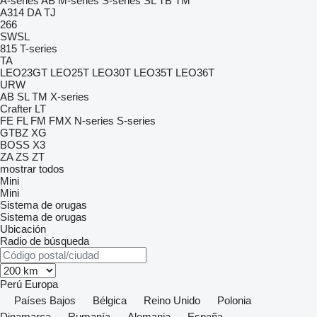
A-series
AB
M-series
S-series
SL
TB
TM
A314
DA
TJ
266
SWSL
815
T-series
TA
LEO23GT
LEO25T
LEO30T
LEO35T
LEO36T
URW
AB
SL
TM
X-series
Crafter
LT
FE
FL
FM
FMX
N-series
S-series
GTBZ
XG
BOSS X3
ZA
ZS
ZT
mostrar todos
Mini
Mini
Sistema de orugas
Sistema de orugas
Ubicación
Radio de búsqueda
Perú
Europa
Países Bajos
Bélgica
Reino Unido
Polonia
Dinamarca
Rumanía
Alemania
España