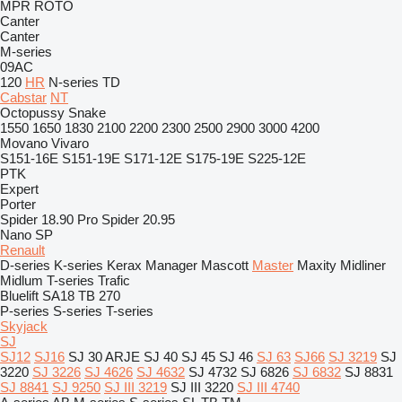
MPR
ROTO
Canter
Canter
M-series
09AC
120
HR
N-series
TD
Cabstar
NT
Octopussy
Snake
1550
1650
1830
2100
2200
2300
2500
2900
3000
4200
Movano
Vivaro
S151-16E
S151-19E
S171-12E
S175-19E
S225-12E
PTK
Expert
Porter
Spider 18.90 Pro
Spider 20.95
Nano SP
Renault
D-series
K-series
Kerax
Manager
Mascott
Master
Maxity
Midliner
Midlum
T-series
Trafic
Bluelift SA18
TB 270
P-series
S-series
T-series
Skyjack
SJ
SJ12
SJ16
SJ 30 ARJE
SJ 40
SJ 45
SJ 46
SJ 63
SJ66
SJ 3219
SJ
3220
SJ 3226
SJ 4626
SJ 4632
SJ 4732
SJ 6826
SJ 6832
SJ 8831
SJ 8841
SJ 9250
SJ III 3219
SJ III 3220
SJ III 4740