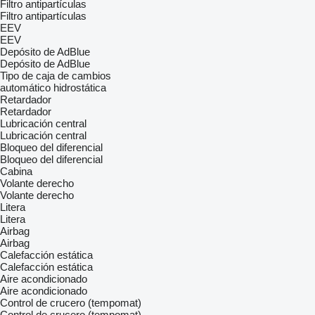
Filtro antipartículas
Filtro antipartículas
EEV
EEV
Depósito de AdBlue
Depósito de AdBlue
Tipo de caja de cambios
automático
hidrostática
Retardador
Retardador
Lubricación central
Lubricación central
Bloqueo del diferencial
Bloqueo del diferencial
Cabina
Volante derecho
Volante derecho
Litera
Litera
Airbag
Airbag
Calefacción estática
Calefacción estática
Aire acondicionado
Aire acondicionado
Control de crucero (tempomat)
Control de crucero (tempomat)