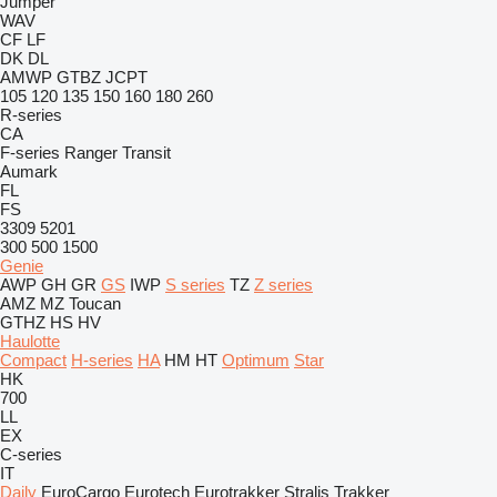
Jumper
WAV
CF
LF
DK
DL
AMWP
GTBZ
JCPT
105
120
135
150
160
180
260
R-series
CA
F-series
Ranger
Transit
Aumark
FL
FS
3309
5201
300
500
1500
Genie
AWP
GH
GR
GS
IWP
S series
TZ
Z series
AMZ
MZ
Toucan
GTHZ
HS
HV
Haulotte
Compact
H-series
HA
HM
HT
Optimum
Star
HK
700
LL
EX
C-series
IT
Daily
EuroCargo
Eurotech
Eurotrakker
Stralis
Trakker