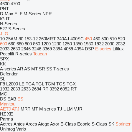
4600
4700
PNT
D-Max
ELF
M-Series
NPR
IG
IT
N-Series
527
S-Series
JLG
10
25AM
80
153-12
260MRT
340AJ
400SC
450
460
500
510
520
600
660
680
800
860
1200
1230
1250
1350
1930
1932
2030
2032
2033
2630
2646
3246
3369
3394
4069
4394
DSP
E-series
Liftlux
Pecolift
R-series
Toucan
SPX
KK
A-series
AR
AS
MT
SR
SS
T-series
Defender
SL
F8
L2000
LE
TGA
TGL
TGM
TGS
TGX
1932
2033
2633
2684 RT
3392
6092 RT
MC
DS
EAB
ES
Manitou
AETJ
ATJ
MRT
MT
M series
TJ
ULM
VJR
HZ
XE
Parma
Actros
Antos
Arocs
Atego
Axor
E-Class
Econic
S-Class
SK
Sprinter
Unimog
Vario