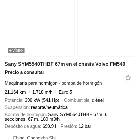
VÍDEO
Sany SYM5540THBF 67m en el chasis Volvo FM540
Precio a consultar
Maquinaria para hormigón - bomba de hormigón
21,164 km
1,718 m/h
Euro 5
Potencia
398 kW (541 Hp)
Combustible
diésel
Suspensión
resorte/neumática
Bomba de hormigón
Sany SYM5540THBF 67m, 6
secciones, 67 m, 180 m3/h
Depósito de agua
699.9 l
Presión
12 bar
China, Changsha Shi