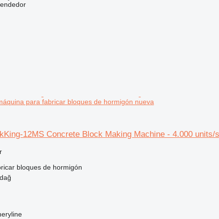
vendedor
t máquina para fabricar bloques de hormigón nueva
King-12MS Concrete Block Making Machine - 4.000 units/sh
r
ricar bloques de hormigón
rdağ
eryline