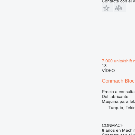
Contacte con el 
7.000 units/shif
13
VÍDEO
Conmach Block
Precio a consulta
Del fabricante
Máquina para fab
Turquía, Teki
CONMACH
6
años en Machin
Contacte con el 