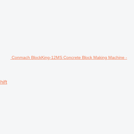
Conmach BlockKing-12MS Concrete Block Making Machine -
ift