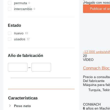
¡Hagalo con noso
permuta
Publicar el a
intercambio
Estado
nuevo
usados
-12.000 units/sh
Año de fabricación
20
VÍDEO
–
Conmach Block
Precio a consulta
Del fabricante
Máquina para fab
Turquía, Teki
Características
CONMACH
Peso neto
6
años en Machin