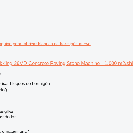
áquina para fabricar bloques de hormigón nueva
King-36MD Concrete Paving Stone Machine - 1.000 m2/shi
r
ricar bloques de hormigón
rdağ
eryline
vendedor
s o maquinaria?