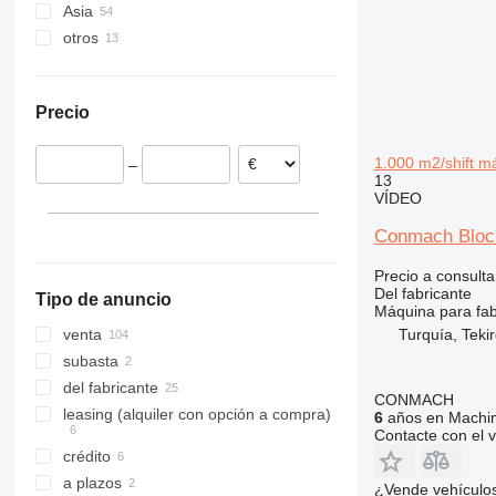
Asia
Alemania
otros
Serbia
Turquía
Albania
Uzbekistán
Ucrania
Estonia
Ghana
Precio
Chequia
Somalia
Países Bajos
Senegal
1.000 m2/shift m
–
Croacia
Nigeria
13
Letonia
México
VÍDEO
mostrar todos
Kenia
Conmach Block
Precio a consulta
Del fabricante
Tipo de anuncio
Máquina para fab
Turquía, Teki
venta
subasta
del fabricante
CONMACH
leasing (alquiler con opción a compra)
6
años en Machin
Contacte con el 
crédito
a plazos
¿Vende vehículo