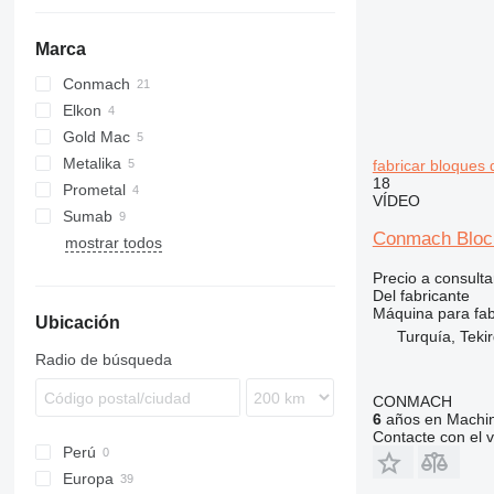
Marca
Conmach
Elkon
BlockKing
20
Gold Mac
30
Metalika
fabricar bloques
18
Prometal
VÍDEO
Sumab
Conmach Block
mostrar todos
R-500
Precio a consulta
Del fabricante
Máquina para fab
Ubicación
Turquía, Teki
Radio de búsqueda
CONMACH
6
años en Machin
Contacte con el 
Perú
Europa