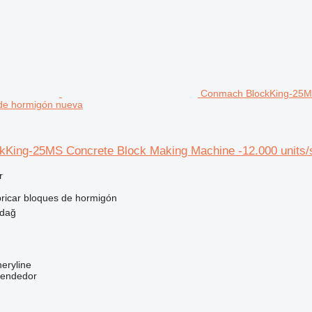
Conmach BlockKing-25MS 
 de hormigón nueva
King-25MS Concrete Block Making Machine -12.000 units/s
r
ricar bloques de hormigón
rdağ
eryline
vendedor