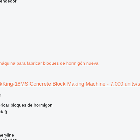
vendedor
t máquina para fabricar bloques de hormigón nueva
King-18MS Concrete Block Making Machine - 7.000 units/sh
r
ricar bloques de hormigón
rdağ
eryline
vendedor