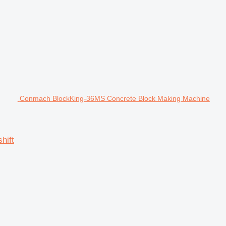
Conmach BlockKing-36MS Concrete Block Making Machine
hift