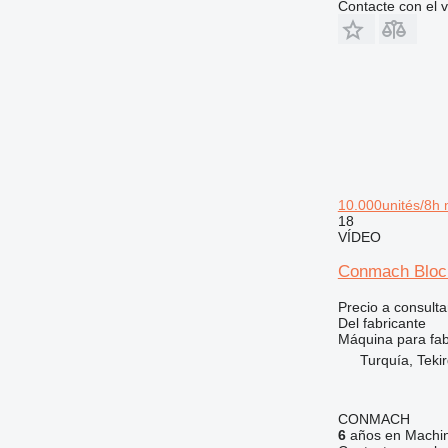
Contacte con el 
10.000unités/8h 
18
VÍDEO
Conmach Block
Precio a consulta
Del fabricante
Máquina para fab
Turquía, Teki
CONMACH
6
años en Machin