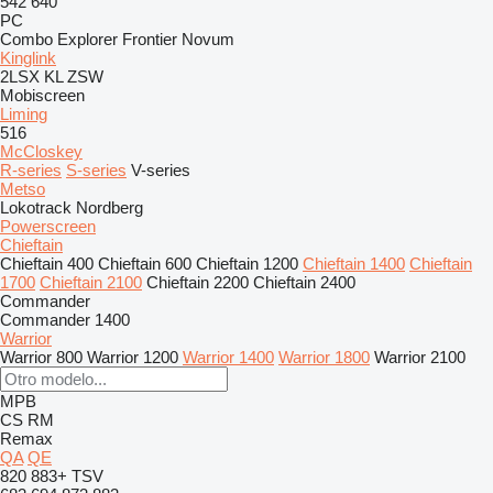
542
640
PC
Combo
Explorer
Frontier
Novum
Kinglink
2LSX
KL
ZSW
Mobiscreen
Liming
516
McCloskey
R-series
S-series
V-series
Metso
Lokotrack
Nordberg
Powerscreen
Chieftain
Chieftain 400
Chieftain 600
Chieftain 1200
Chieftain 1400
Chieftain
1700
Chieftain 2100
Chieftain 2200
Chieftain 2400
Commander
Commander 1400
Warrior
Warrior 800
Warrior 1200
Warrior 1400
Warrior 1800
Warrior 2100
MPB
CS
RM
Remax
QA
QE
820
883+
TSV