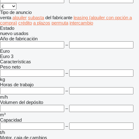
Tipo de anuncio
venta
alquiler
subasta
del fabricante
leasing (alquiler con opción a
compra)
crédito
a plazos
permuta
intercambio
Estado
nuevo
usados
Año de fabricación
–
Euro
Euro 3
Características
Peso neto
–
kg
Horas de trabajo
–
m/h
Volumen del depósito
–
m³
Capacidad
–
t/h
Motor, caja de cambios