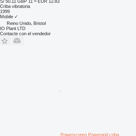
S/ 50.11
GBP 11
≈ EUR 12.83
Criba vibratoria
1999
Mobile
✓
Reino Unido, Bristol
IO Plant LTD
Contacte con el vendedor
Powerscreen Powergrid criba