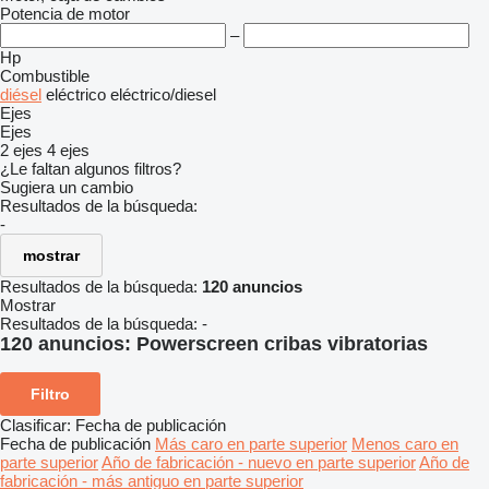
Potencia de motor
–
Hp
Combustible
diésel
eléctrico
eléctrico/diesel
Ejes
Ejes
2 ejes
4 ejes
¿Le faltan algunos filtros?
Sugiera un cambio
Resultados de la búsqueda:
-
mostrar
Resultados de la búsqueda:
120 anuncios
Mostrar
Resultados de la búsqueda:
-
120 anuncios:
Powerscreen cribas vibratorias
Filtro
Clasificar
:
Fecha de publicación
Fecha de publicación
Más caro en parte superior
Menos caro en
parte superior
Año de fabricación - nuevo en parte superior
Año de
fabricación - más antiguo en parte superior