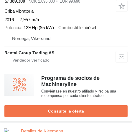
S/ 389,300
NOK 1,095,000
≈ EUR 99,690
Criba vibratoria
2016
7,957 m/h
Potencia
129 Hp (95 kW)
Combustible
diésel
Noruega, Vikersund
Rental Group Trading AS
Programa de socios de
Machineryline
Conviértase en nuestro afiliado y reciba una
recompensa por cada cliente atraído
Consulte la oferta
Detalles de Kleemann