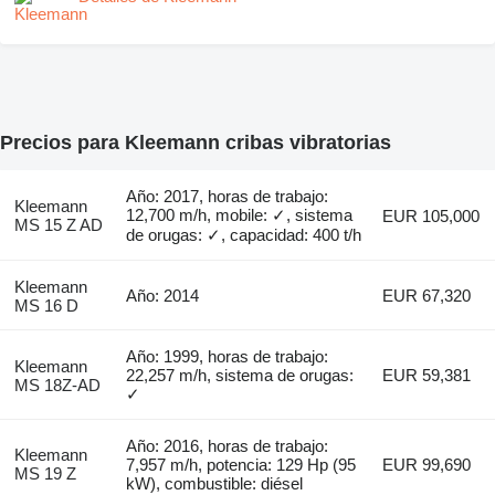
Precios para Kleemann cribas vibratorias
Año: 2017, horas de trabajo:
Kleemann
12,700 m/h, mobile: ✓, sistema
EUR 105,000
MS 15 Z AD
de orugas: ✓, capacidad: 400 t/h
Kleemann
Año: 2014
EUR 67,320
MS 16 D
Año: 1999, horas de trabajo:
Kleemann
22,257 m/h, sistema de orugas:
EUR 59,381
MS 18Z-AD
✓
Año: 2016, horas de trabajo:
Kleemann
7,957 m/h, potencia: 129 Hp (95
EUR 99,690
MS 19 Z
kW), combustible: diésel