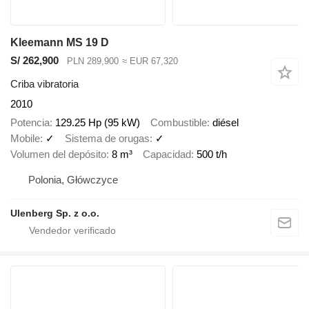
Kleemann MS 19 D
S/ 262,900
PLN 289,900
≈ EUR 67,320
Criba vibratoria
2010
Potencia
129.25 Hp (95 kW)
Combustible
diésel
Mobile
✓
Sistema de orugas
✓
Volumen del depósito
8 m³
Capacidad
500 t/h
Polonia, Główczyce
Ulenberg Sp. z o.o.