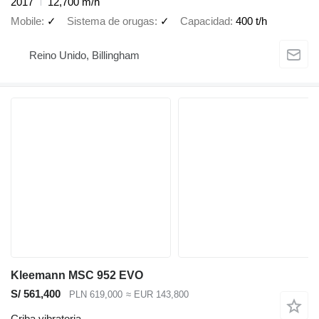
2017
12,700 m/h
Mobile
✓
Sistema de orugas
✓
Capacidad
400 t/h
Reino Unido, Billingham
Kleemann MSC 952 EVO
S/ 561,400
PLN 619,000
≈ EUR 143,800
Criba vibratoria