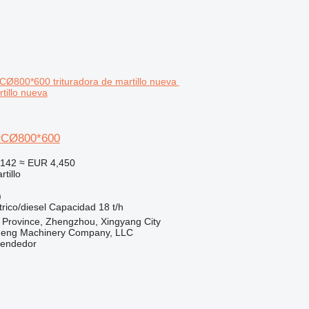
rtillo nueva
PCØ800*600
,142
≈ EUR 4,450
tillo
)
trico/diesel
Capacidad
18 t/h
 Province, Zhengzhou, Xingyang City
heng Machinery Company, LLC
vendedor