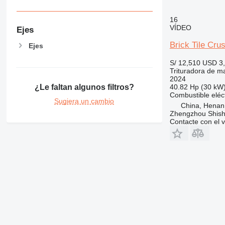
16
VÍDEO
Ejes
Brick Tile Cr
Ejes
S/ 12,510
USD 3
Trituradora de mar
2024
40.82 Hp (30 kW
¿Le faltan algunos filtros?
Combustible
eléc
Sugiera un cambio
China, Henan
Zhengzhou Shis
Contacte con el 