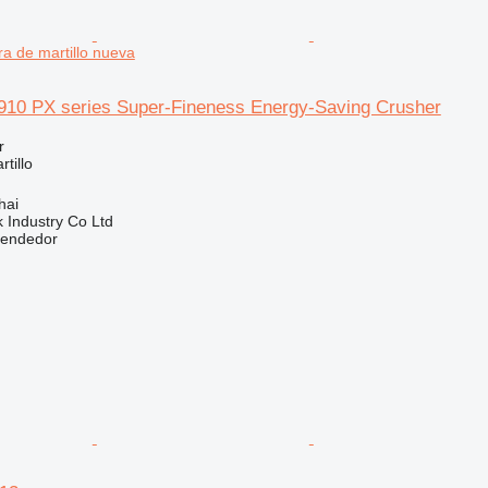
ra de martillo nueva
910 PX series Super-Fineness Energy-Saving Crusher
r
tillo
hai
k Industry Co Ltd
vendedor