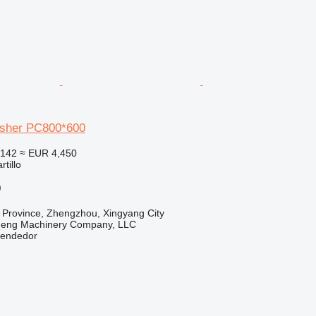
usher PC800*600
,142
≈ EUR 4,450
tillo
)
 Province, Zhengzhou, Xingyang City
heng Machinery Company, LLC
vendedor