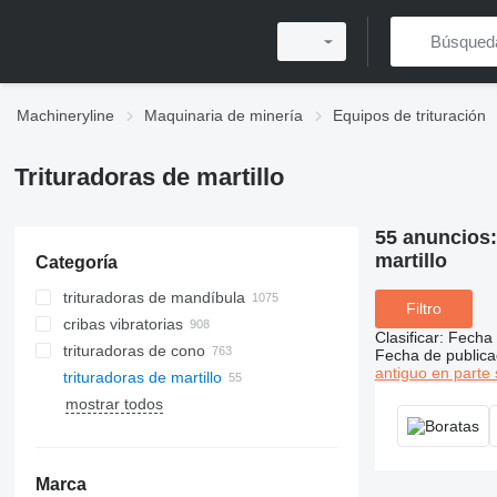
Machineryline
Maquinaria de minería
Equipos de trituración
Trituradoras de martillo
55 anuncios
martillo
Categoría
trituradoras de mandíbula
Filtro
cribas vibratorias
Clasificar
:
Fecha 
trituradoras de cono
Fecha de publica
antiguo en parte 
trituradoras de martillo
trituradoras de impacto de eje
molinos de bolas
horizontal
mostrar todos
molinos de micropolvo
trituradoras de impacto de eje
molinos verticales
vertical
molino clasificadores
Marca
molinos trapezoidales