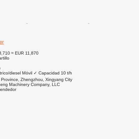
er
3,710
≈ EUR 11,870
tillo
)
trico/diesel
Móvil
✓
Capacidad
10 t/h
 Province, Zhengzhou, Xingyang City
heng Machinery Company, LLC
vendedor