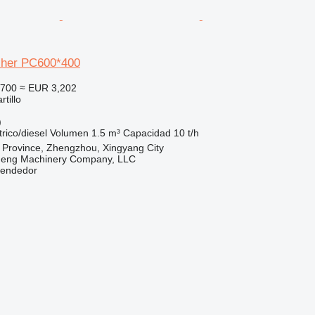
usher PC600*400
,700
≈ EUR 3,202
tillo
)
trico/diesel
Volumen
1.5 m³
Capacidad
10 t/h
 Province, Zhengzhou, Xingyang City
heng Machinery Company, LLC
vendedor