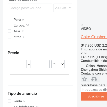
Perú
9
Europa
VÍDEO
Asia
Portugal
Coke Crusher
otros
Rumanía
China
Polonia
Turquía
Ucrania
S/ 7,760
USD 2,
Italia
Uzbekistán
Trituradora de mar
Precio
2025
España
14.97 Hp (11 kW
Alemania
Combustible
eléc
–
Países Bajos
China, Henan
Zhengzhou Shis
Francia
Contacte con el 
mostrar todos
Suscríbase para 
Tipo de anuncio
Suscribirse
venta
del fabricante