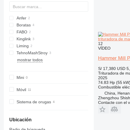
otros máquinas para moler
Anfer
Boratas
FABO
AK
trituradora de ma
Kinglink
R-series
12
Liming
KPF
VÍDEO
TehnoMashStroy
CI5X-Series
RM
Hammer Mill 
mostrar todos
VSI-Series
S/ 17,380
USD 5
Trituradora de mar
Mini
2025
74.83 Hp (55 kW
Combustible
eléc
Móvil
China, Henan
Zhengzhou Shis
Sistema de orugas
Contacte con el 
Ubicación
Radio de búsqueda