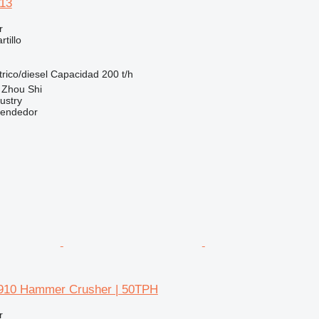
13
r
tillo
trico/diesel
Capacidad
200 t/h
 Zhou Shi
ustry
vendedor
0910 Hammer Crusher | 50TPH
r