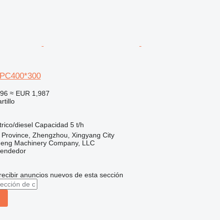
 PC400*300
296
≈ EUR 1,987
tillo
)
trico/diesel
Capacidad
5 t/h
 Province, Zhengzhou, Xingyang City
heng Machinery Company, LLC
vendedor
recibir anuncios nuevos de esta sección