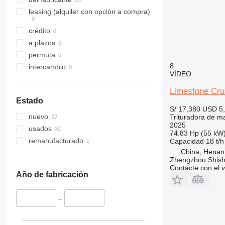
leasing (alquiler con opción a compra)
crédito
a plazos
permuta
8
intercambio
VÍDEO
Limestone Cr
Estado
S/ 17,380
USD 5
nuevo
Trituradora de mar
2025
usados
74.83 Hp (55 kW
remanufacturado
Capacidad
18 t/h
China, Henan
Zhengzhou Shis
Contacte con el 
Año de fabricación
–